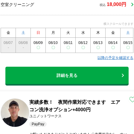
18,000円
空室クリーニング
税込
横スクロールできます
金
土
日
月
火
水
木
金
土
08/07
08/08
08/09
08/10
08/11
08/12
08/13
08/14
08/15
-
-
〇
〇
〇
〇
〇
〇
〇
以降の予定を確認する
詳細を見る
実績多数！ 夜間作業対応できます エア
コン洗浄オプション+4000円
ユニノットワークス
PayPay