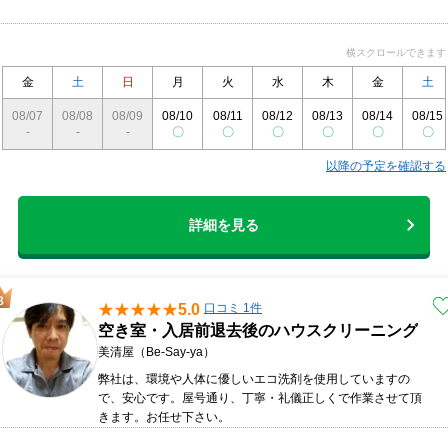
横スクロールできます
金
土
日
月
火
水
木
金
土
08/07
08/08
08/09
08/10
08/11
08/12
08/13
08/14
08/15
-
-
-
〇
〇
〇
〇
〇
〇
以降の予定を確認する
詳細を見る
5.0
口コミ 1件
空き室・入居前退去後のハウスクリーニング
美清屋（Be-Say-ya）
弊社は、環境や人体に優しいエコ洗剤を使用していますの
で、安心です。屋号通り、丁寧・礼儀正しくで作業させて頂
きます。お任せ下さい。