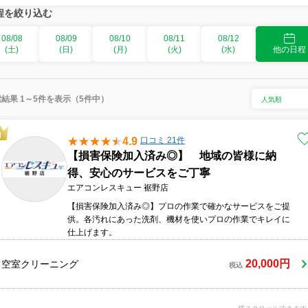
程を絞り込む
08/08
08/09
08/10
08/11
08/12
(土)
(日)
(月)
(火)
(水)
他の日程
結果 1～5件を表示（5件中）
4.9
口コミ 21件
【損害保険加入済み◎】 地域の皆様に納
得、安心のサービスをご丁寧
エアコンレスキュー 裾野店
【損害保険加入済み◎】プロの作業で確かなサービスをご提
供。各汚れにあった洗剤、機材を使いプロの作業でキレイに
仕上げます。
20,000円
空室クリーニング
税込