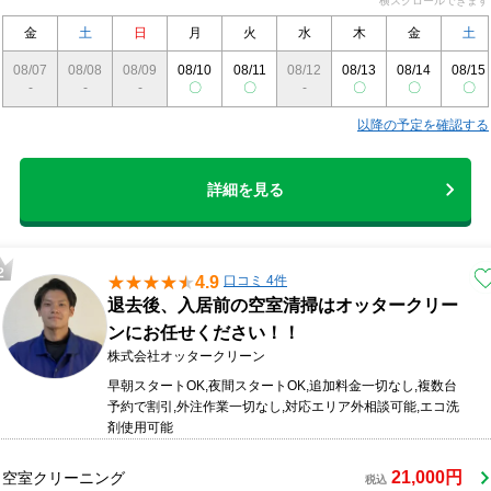
横スクロールできます
金
土
日
月
火
水
木
金
土
08/07
08/08
08/09
08/10
08/11
08/12
08/13
08/14
08/15
-
-
-
〇
〇
-
〇
〇
〇
以降の予定を確認する
詳細を見る
4.9
口コミ 4件
退去後、入居前の空室清掃はオッタークリー
ンにお任せください！！
株式会社オッタークリーン
早朝スタートOK,夜間スタートOK,追加料金一切なし,複数台
予約で割引,外注作業一切なし,対応エリア外相談可能,エコ洗
剤使用可能
21,000円
空室クリーニング
税込