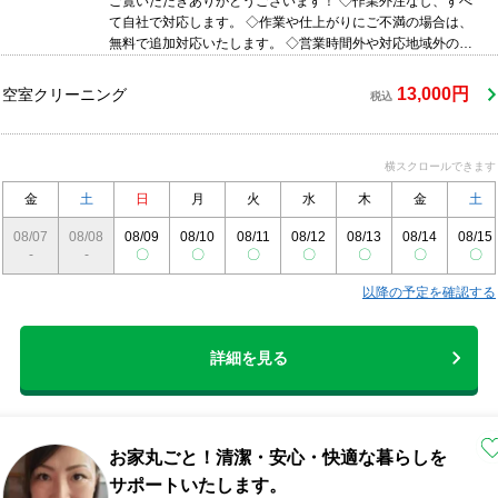
ご覧いただきありがとうございます！ ◇作業外注なし、すべ
て自社で対応します。 ◇作業や仕上がりにご不満の場合は、
無料で追加対応いたします。 ◇営業時間外や対応地域外のご
予約も相談・対応可能 ◇駐車代お店負担◎ ◇精一杯対応し
ます！ぜひ当店にお任せください まずはお気軽にご相談くだ
13,000円
空室クリーニング
税込
さい！
横スクロールできます
金
土
日
月
火
水
木
金
土
08/07
08/08
08/09
08/10
08/11
08/12
08/13
08/14
08/15
-
-
〇
〇
〇
〇
〇
〇
〇
以降の予定を確認する
詳細を見る
お家丸ごと！清潔・安心・快適な暮らしを
サポートいたします。