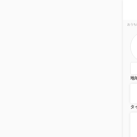
おうち
地
タ