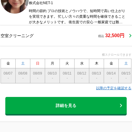
株式会社NET-1
時間の節約 プロの技術とノウハウで、短時間で高い仕上がり
を実現できます。 忙しい方々の貴重な時間を確保できること
が大きなメリットです。 衛生面での安心 一般家庭では難し
い徹底した除菌・消臭を行えます。 プロ用の安全な薬剤を使
用し、アレルギーへの配慮も行います。 腕力の心配がない
32,500円
空室クリーニング
税込
重量物の移動や、高所の掃除など、一般家庭では難しい作業
も請け負えます。 お客様に無理な力仕事をさせません。
横スクロールできます
金
土
日
月
火
水
木
金
土
08/07
08/08
08/09
08/10
08/11
08/12
08/13
08/14
08/15
-
-
-
-
-
-
-
-
-
以降の予定を確認する
詳細を見る