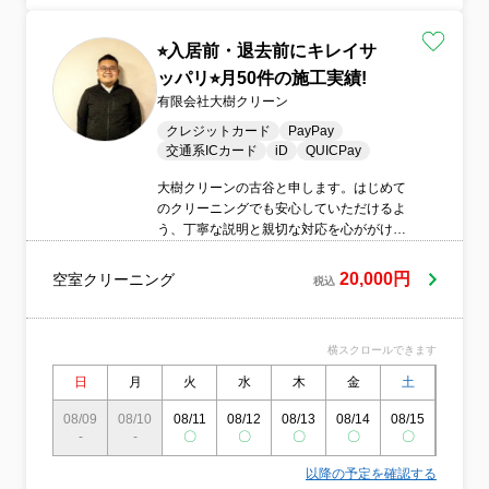
⭐︎入居前・退去前にキレイサ
ッパリ⭐︎月50件の施工実績!
有限会社大樹クリーン
クレジットカード
PayPay
交通系ICカード
iD
QUICPay
大樹クリーンの古谷と申します。はじめて
のクリーニングでも安心していただけるよ
う、丁寧な説明と親切な対応を心ががけて
おります。お客様には満足度の高いサービ
スを提供いたします。
20,000円
空室クリーニング
税込
横スクロールできます
日
月
火
水
木
金
土
日
08/09
08/10
08/11
08/12
08/13
08/14
08/15
08/16
-
-
〇
〇
〇
〇
〇
〇
以降の予定を確認する