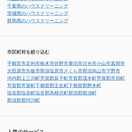
千葉県のハウスクリーニング
茨城県のハウスクリーニング
群馬県のハウスクリーニング
市区町村を絞り込む
宇都宮市
足利市
栃木市
佐野市
鹿沼市
日光市
小山市
真岡市
大田原市
矢板市
那須塩原市
さくら市
那須烏山市
下野市
河内郡上三川町
芳賀郡益子町
芳賀郡茂木町
芳賀郡市貝町
芳賀郡芳賀町
下都賀郡壬生町
下都賀郡野木町
塩谷郡塩谷町
塩谷郡高根沢町
那須郡那須町
那須郡那珂川町