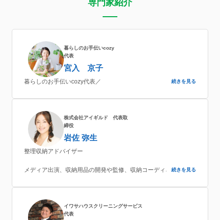
専門家紹介
暮らしのお手伝いcozy
代表
宮入 京子
暮らしのお手伝いcozy代表／
続きを見る
株式会社アイギルド 代表取
締役
岩佐 弥生
整理収納アドバイザー
メディア出演、収納用品の開発や監修、収納コーディネート、セ
続きを見る
ミナー講師など幅広く活動しながら「収納」の楽しさを伝えてい
る。
イワサハウスクリーニングサービス
代表