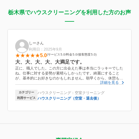
栃木県でハウスクリーニングを利用した方のお声
しーさん
利用日：2025年9月
5.0
サービス
5.0
料金
5.0
接客態度
5.0
大、大、大、大、大満足です。
正に、職人でした。この方に出会えた事は本当にラッキーでした
ね。仕事に対する姿勢が素晴らしかったです。綺麗にすること
が、基本的にお好きなのかもしれません。朝早くから、休憩も取
詳細を見る
らず頑張ってらして、頭がさがりました。今回の、この仕事に対
する対価は、倍支払ってもおかしくないと思いました。見えない
カテゴリー
ハウスクリーニング：空室クリーニング
細部まで完璧に綺麗にして下さいました。インターネットでハウ
スクリーニングの会社を探したのですが、運がよかったとしか言
利用サービス
ハウスクリーニング（空室・退去後）
えませんね。本当に大満足です。友人や知り合いにも紹介したい
くらいです。機会があれば、また依頼したいと思っています。