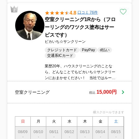
4.8
口コミ 76件
空室クリーニング1Rから（フロ
ーリングのワツクス塗布はサー
ビスです）
ピカいち☆サンクリーン
クレジットカード
PayPay
d払い
交通系ICカード
業歴20年、ハウスクリーニングのことな
ら、どんなことでもピカいち☆サンクリー
ンにおまかせください！ 当社ではルーム
エアコンの高圧洗浄をはじめレンジフード
を含めたキッチン周りはもちろん、浴室や
15,000円
空室クリーニング
税込
トイレ、洗面所などの水周りの掃除もすべ
て承っています。業務用エアコンの掃除も
行っていますので、店舗経営をされている
横スクロールできます
方なども、ぜひお気軽にご利用ください。
ハウスクリーニングとは、お引越し前後の
日
月
火
水
木
金
土
日
お掃除や普段ではなかなか掃除しにくい場
所を専門のクリーンクルーが一手に引き受
08/09
08/10
08/11
08/12
08/13
08/14
08/15
08/16
-
-
けるサービスです。 ☆クレジット決済は、
-
-
-
-
-
-