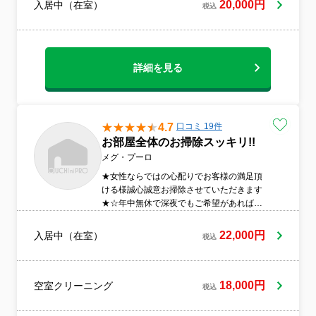
20,000円
入居中（在室）
税込
詳細を見る
4.7
口コミ 19件
お部屋全体のお掃除スッキリ!!
メグ・プーロ
★女性ならではの心配りでお客様の満足頂
ける様誠心誠意お掃除させていただきます
★☆年中無休で深夜でもご希望があれば対
応いたします☆★非喫煙者です★☆損害保
険加入済みです☆丁寧さをモットーにお客
22,000円
入居中（在室）
税込
様に満足頂ける様頑張ります！！！
18,000円
空室クリーニング
税込