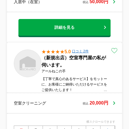
50,000円
入居中（在室）
税込
詳細を見る
5.0
口コミ 2件
（新規出店）空室専門屋の私が
伺います。
アールねこの手
【丁寧で真心のあるサービス】をモットー
に、お客様にご納得いただけるサービスを
ご提供いたします！
清潔感ある身だしなみで伺いま
す。 室内履き持参で伺います。安
20,000円
空室クリーニング
税込
心の損害保険加入済み。
横スクロールできます