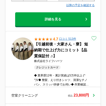
以降の予定を確認する
詳細を見る
4.7
口コミ 513件
【引越前後・大家さん・寮】 短
納期で仕上げ力にコミット【品
質保証付 ♫】
株式会社ライフハーツ
クレジットカード
◆ 業界歴12年・累計実績は5万件以上 (^
^)V◆ 整髪、えり付きシャツ、清潔なチノ
パン、スリッパ持参でお伺い◆ 作業確認書
（領収書）発行◆ 汚れによる追加料金はご
ざいません■ 社宅寮・ホテル・大家さん・
23,800円
空室クリーニング
税込
民泊などの大口注文可能！排水管高圧洗
浄・カーペット洗浄・雑工事も可能