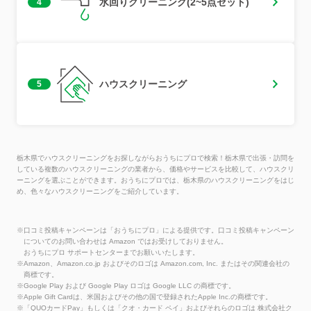
水回りクリーニング(2~5点セット)
4
ハウスクリーニング
5
栃木県でハウスクリーニングをお探しながらおうちにプロで検索！栃木県で出張・訪問を
している複数のハウスクリーニングの業者から、価格やサービスを比較して、ハウスクリ
ーニングを選ぶことができます。おうちにプロでは、栃木県のハウスクリーニングをはじ
め、色々なハウスクリーニングをご紹介しています。
※口コミ投稿キャンペーンは「おうちにプロ」による提供です。口コミ投稿キャンペーン
についてのお問い合わせは Amazon ではお受けしておりません。
おうちにプロ サポートセンターまでお願いいたします。
※Amazon、Amazon.co.jp およびそのロゴは Amazon.com, Inc. またはその関連会社の
商標です。
※Google Play および Google Play ロゴは Google LLC の商標です。
※Apple Gift Cardは、米国およびその他の国で登録されたApple Inc.の商標です。
※「QUOカードPay」もしくは「クオ・カード ペイ」およびそれらのロゴは 株式会社ク