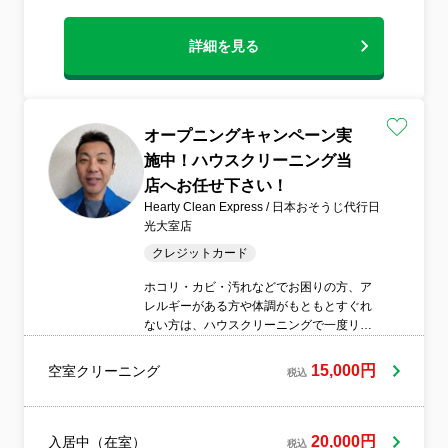
詳細を見る
オープニングキャンペーン実
施中！ハウスクリーニング当
店へお任せ下さい！
Hearty Clean Express / 日本おそうじ代行日
光大室店
クレジットカード
ホコリ・カビ・汚れなどでお困りの方、ア
レルギーがある方や体調がもともとすぐれ
ない方は、ハウスクリーニングで一度リセ
ットしてみませんか。全国展開日本おそう
じ代行ホールディングス加盟店、日光大室
15,000円
空室クリーニング
税込
おそうじ代行【Hearty Clean Express】が
お伺いいたします。ハウスクリーニング教
育課程を経て日々作業に取り組み推進して
おります。他社にお断りされたサービスも
20,000円
入居中（在室）
税込