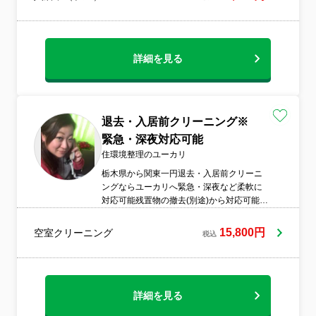
是非ご気軽にお問い合わせください。衛生
管理徹底のもとコロナ対策を行い清潔な服
装にて作業致します。▣損害保険加入▣ス
リッパ持参▣非喫煙者
詳細を見る
退去・入居前クリーニング※
緊急・深夜対応可能
住環境整理のユーカリ
栃木県から関東一円退去・入居前クリーニ
ングならユーカリへ緊急・深夜など柔軟に
対応可能残置物の撤去(別途)から対応可能で
す。トータルでワンストップ女性スタッフ
同行可能・秘密厳守立ち合い無し可能・画
15,800円
空室クリーニング
税込
像確認できますお問い合わせ・ご相談はユ
ーカリへ
詳細を見る