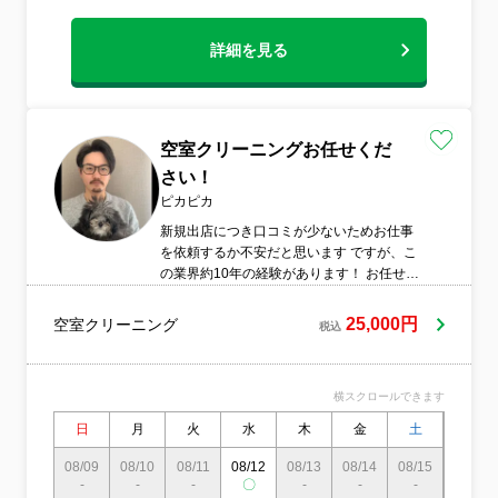
詳細を見る
空室クリーニングお任せくだ
さい！
ピカピカ
新規出店につき口コミが少ないためお仕事
を依頼するか不安だと思います ですが、こ
の業界約10年の経験があります！ お任せく
ださい！ 【弊社の強み】 ・作業は100%自
社スタッフが担当！外注は一切なしの安心
25,000円
空室クリーニング
税込
品質 ・大手ホテルでの清掃経験者在籍で、
プロの技術を提供 ・日程があえば女性スタ
ッフの同行が可能 ・ペットや小さなお子様
横スクロールできます
がいるご家庭でも安心してご利用可能
日
月
火
水
木
金
土
日
08/09
08/10
08/11
08/12
08/13
08/14
08/15
08/16
-
-
-
〇
-
-
-
-