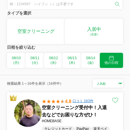
タイプを選択
入居中
空室クリーニング
（在室）
日程を絞り込む
08/10
08/11
08/12
08/13
08/14
(月)
(火)
(水)
(木)
(金)
他の日程
検索結果 1～16件を表示（16件中）
4.8
口コミ 163件
空室クリーニング受付中！入退
去などでお困りな方ぜひ！
HOMEBASE
クレジットカード
PayPay
楽天ペイ