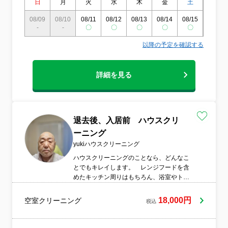
日
月
火
水
木
金
土
日
08/09
08/10
08/11
08/12
08/13
08/14
08/15
08/16
-
-
〇
〇
〇
〇
〇
〇
以降の予定を確認する
詳細を見る
退去後、入居前 ハウスクリ
ーニング
yukiハウスクリーニング
ハウスクリーニングのことなら、どんなこ
とでもキレイします。 レンジフードを含
めたキッチン周りはもちろん、浴室やトイ
レ、洗面所、ベランダなどの掃除もいたし
ます。
18,000円
空室クリーニング
税込