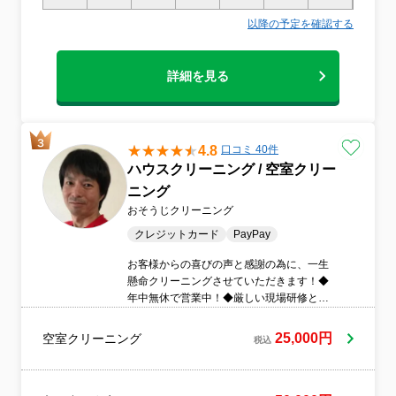
当日の作業終了後、弊社のクレジット対応
以降の予定を確認する
サイトをご案内いたしますのでそのサイト
からクレジット決済をお願いいたします。
詳細を見る
4.8
口コミ 40件
ハウスクリーニング / 空室クリー
ニング
おそうじクリーニング
クレジットカード
PayPay
お客様からの喜びの声と感謝の為に、一生
懸命クリーニングさせていただきます！◆
年中無休で営業中！◆厳しい現場研修と座
学受講済み◆安心の損害保険加入済み◎◆
電気無、水道無、ガス無OK!!!◆環境に優し
25,000円
空室クリーニング
税込
いエコ洗剤を使用！アレルギーのご家庭に
人気です（＾＾）//◆訪問時の駐車代は当店
が負担◆