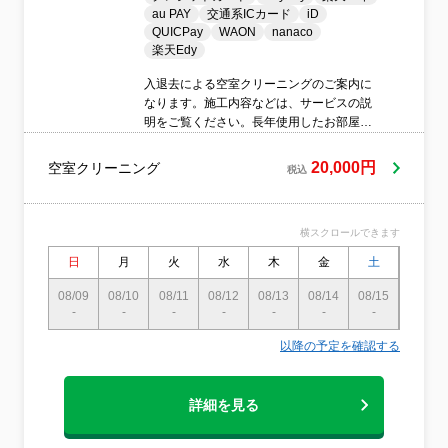
au PAY
交通系ICカード
iD
QUICPay
WAON
nanaco
楽天Edy
入退去による空室クリーニングのご案内に
なります。施工内容などは、サービスの説
明をご覧ください。長年使用したお部屋に
は、各箇所に汚れが蓄積されていますの
で、リセットし、新たなご入居者様に喜ん
20,000円
空室クリーニング
税込
でいただけるようなお手伝いをと思ってお
ります。
横スクロールできます
日
月
火
水
木
金
土
日
08/09
08/10
08/11
08/12
08/13
08/14
08/15
08/16
-
-
-
-
-
-
-
-
以降の予定を確認する
詳細を見る