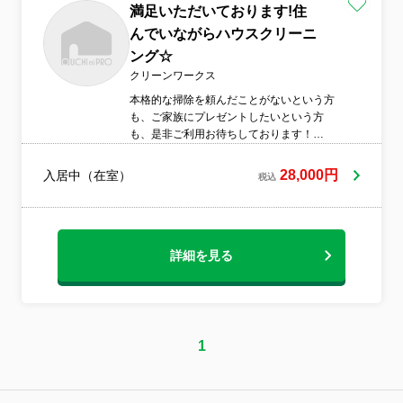
満足いただいております!住
んでいながらハウスクリーニ
ング☆
クリーンワークス
本格的な掃除を頼んだことがないという方
も、ご家族にプレゼントしたいという方
も、是非ご利用お待ちしております！
☆★☆環境にも人にも優しい洗剤も使用可
能です♪地域密着型☆クリーンワークスです
28,000円
入居中（在室）
税込
☆★☆地元密着型の丁寧なお仕事でお客様
に満足いただけるよう日々努力しておりま
す。 我が家であったらどう作業するか、お
客様視点で取り組んで参ります。 小さなお
子様・皮膚の過敏なご家族に配慮したいお
詳細を見る
客様、何といってもエコな洗剤でこだわり
ぬきたい！なども承ります☆
1