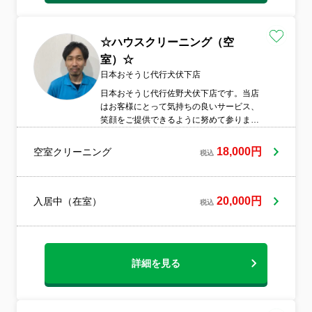
☆ハウスクリーニング（空
室）☆
日本おそうじ代行犬伏下店
日本おそうじ代行佐野犬伏下店です。当店
はお客様にとって気持ちの良いサービス、
笑顔をご提供できるように努めて参りま
す。清掃する部分は隅々まで1つ1つ丁寧に
作業し清掃の説明も交えて少しでもお客様
18,000円
空室クリーニング
税込
のお悩みやご質問にお答えできるよう日々
努力と研究を重ねておりま
す。 まずは今
読んでいただいている皆様を笑顔に出来る
20,000円
入居中（在室）
税込
ことを楽しみにしています。機会がありま
したら宜しくお願い致します。
詳細を見る