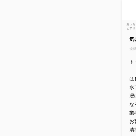
おうち
ヒアリ
気
提供
ト
は
水
浸
な
業
お
清