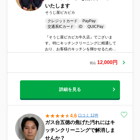
いたします
そうじ屋ピカピカ
クレジットカード
PayPay
交通系ICカード
iD
QUICPay
『そうじ屋ピカピカ牛久店』でございま
す。特にキッチンクリーニングに精通して
おり、お客様のキッチンを輝かせるための
多彩な技と経験を持っております。当店に
お任せ頂けたら清潔でピカピカに輝く空間
12,000円
税込
に生まれ変わります。ただ単に掃除するだ
けではなく、使いやすさを追求した提案も
得意としています。例えば、キッチンの配
置を見直したり、汚れがたまりにくい工夫
詳細を見る
をご提案したりします。心を込めて行う私
たちの掃除サービスで、お客様のキッチン
が明るく清潔な空間になるよう徹底的に作
業いたします。どんな些細なご要望もお聞
きしますので、お気軽にご相談ください。
4.6
口コミ 12件
ガス台五徳の焦げた汚れにはキ
ッチンクリーニングで解消しま
せんか？