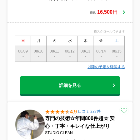
ングがおすすめです。当社は信頼できる公
益社団法人全国ハウスクリーニング協会の
16,500円
税込
会員企業です。
横スクロールできます
日
月
火
水
木
金
土
日
08/09
08/10
08/11
08/12
08/13
08/14
08/15
08/16
-
-
-
-
-
-
-
〇
以降の予定を確認する
詳細を見る
4.9
口コミ 227件
専門の技術☆年間800件超☆ 安
心・丁寧・キレイな仕上がり
STUDIO CLEAN