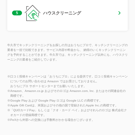
ハウスクリーニング
5
牛久市でキッチンクリーニングをお探しの方はおうちにプロで、キッチンクリーニングの
業者を一括で比較できます。サービス内容や料金から、 納得のいくキッチンクリーニン
グを予約することができます。牛久市では、キッチンクリーニング以外にも、ハウスクリ
ーニングの業者をご紹介しています。
※口コミ投稿キャンペーンは「おうちにプロ」による提供です。口コミ投稿キャンペーン
についてのお問い合わせは Amazon ではお受けしておりません。
おうちにプロ サポートセンターまでお願いいたします。
※Amazon、Amazon.co.jp およびそのロゴは Amazon.com, Inc. またはその関連会社の
商標です。
※Google Play および Google Play ロゴは Google LLC の商標です。
※Apple Gift Cardは、米国およびその他の国で登録されたApple Inc.の商標です。
※「QUOカードPay」もしくは「クオ・カード ペイ」およびそれらのロゴは 株式会社ク
オカードの登録商標です。
※PeXから外部への交換には手数料がかかる場合がございます。