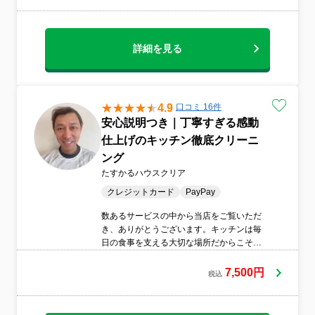
詳細を見る
4.9
口コミ 16件
安心説明つき｜丁寧すぎる感動
仕上げのキッチン徹底クリーニ
ング
たすかるハウスクリア
クレジットカード
PayPay
数あるサービスの中から当店をご覧いただ
き、ありがとうございます。キッチンは毎
日の食事を支える大切な場所だからこそ、
清潔さと安心感の両方を大切にしていま
す。作業前の説明から仕上げまで一つひと
7,500円
税込
つ丁寧に対応いたしますので、初めての方
や不安のある方もどうぞ安心してご相談く
ださい。