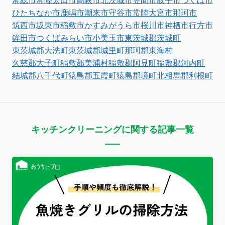
常総市
常陸太田市
高萩市
北茨城市
笠間市
取手市
つくば市
ひたちなか市
鹿嶋市
潮来市
守谷市
常陸大宮市
那珂市
筑西市
坂東市
稲敷市
かすみがうら市
桜川市
神栖市
行方市
鉾田市
つくばみらい市
小美玉市
東茨城郡茨城町
東茨城郡大洗町
東茨城郡城里町
那珂郡東海村
久慈郡大子町
稲敷郡美浦村
稲敷郡阿見町
稲敷郡河内町
結城郡八千代町
猿島郡五霞町
猿島郡境町
北相馬郡利根町
キッチンクリーニングに関する記事一覧