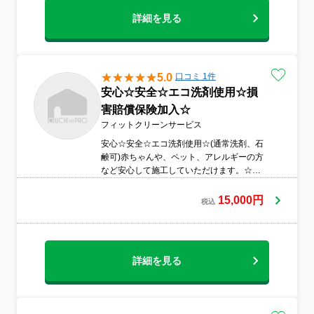
詳細を見る
5.0
口コミ 1件
安心☆安全☆エコ洗剤使用☆損
害賠償保険加入☆
フィットクリーンサービス
安心☆安全☆エコ洗剤使用☆(通常洗剤、石
鹸可)赤ちゃんや、ペット、アレルギーの方
など安心して施工していただけます。☆キ
レイなスリッパ持参☆☆汚れ等での追加料
金なし☆☆出張料金なし☆大手ハウスクリ
15,000円
税込
ーニング 会社の実務経験あり大手宅配会社
のクリーニングを主にやっております
詳細を見る