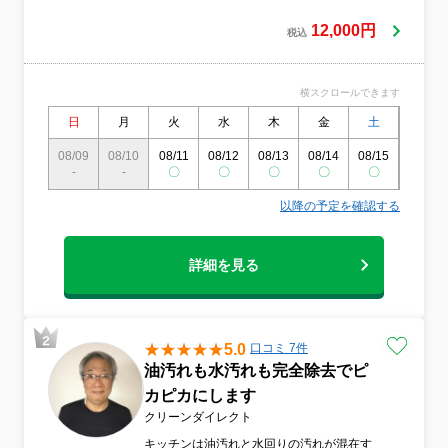
す。毎日使い汚れやすいものだから、きれ
いしてあげたいという気持ちで始めまし
12,000円
税込
た。 素早い作業時間も大事ですが気配りを
大切に手抜きをしない丁寧な作業を心がけ
ております。 丁寧にサービスすることは当
横スクロールできます
たり前ですが、お客様のご自宅に上がる前
のあいさつ、手順説明、専門道具、機材の
日
月
火
水
木
金
土
日
置き場所まで徹底しております
08/09
08/10
08/11
08/12
08/13
08/14
08/15
08/16
-
-
〇
〇
〇
〇
〇
〇
以降の予定を確認する
詳細を見る
5.0
口コミ 7件
油汚れも水汚れも完全除去でピ
カピカにします
クリーンダイレクト
キッチンは油汚れと水回りの汚れが混在す