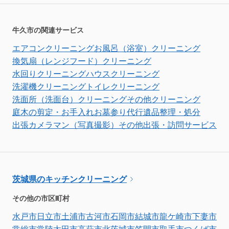
牛久市の関連サービス
エアコンクリーニング
お風呂（浴室）クリーニング
換気扇（レンジフード）クリーニング
水回りクリーニング
ハウスクリーニング
洗濯機クリーニング
トイレクリーニング
洗面所（洗面台）クリーニング
その他クリーニング
庭木の剪定・お手入れ
お墓参り代行
遺品整理・処分
出張カメラマン（写真撮影）
その他出張・訪問サービス
茨城県のキッチンクリーニング
その他の市区町村
水戸市
日立市
土浦市
古河市
石岡市
結城市
龍ケ崎市
下妻市