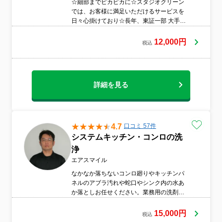
☆細部までピカピカに☆スタジオクリーン
では、お客様に満足いただけるサービスを
日々心掛けており☆長年、東証一部 大手不
動産会社の厳格基準を保持しキッチン及び
周りの細部まで丁寧にお掃除するのはもち
12,000円
税込
ろん、キレイにピカピカにいたします。 ☆
当社は男女すべてハウスクリーニング専門
スタッフです♪是非、スタジオクリーンにお
任せ下さい☆
詳細を見る
4.7
口コミ 57件
システムキッチン・コンロの洗
浄
エアスマイル
なかなか落ちないコンロ廻りやキッチンパ
ネルのアブラ汚れや蛇口やシンク内の水あ
か落としお任せください。業務用の洗剤で
ガンコなアブラ汚れと水あか汚れをスッキ
リ洗浄します。ピカピカのキッチンでお料
15,000円
税込
理や洗い物も気持ちよく進みます♪