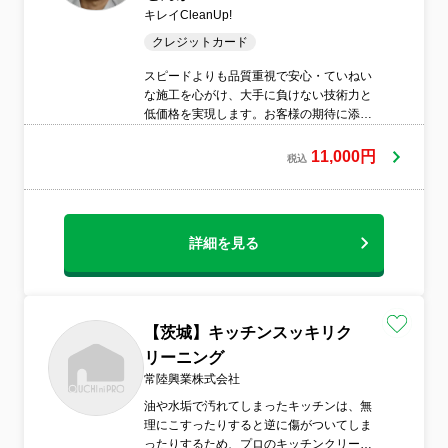
キレイCleanUp!
クレジットカード
スピードよりも品質重視で安心・ていねい
な施工を心がけ、大手に負けない技術力と
低価格を実現します。お客様の期待に添う
ハウスクリーニングをモットーに満足して
いただけるサービスを提供します。床面な
11,000円
税込
ど傷つけないように養生を行って施工しま
す。お客様と一緒にお掃除箇所の確認をし
ます。
詳細を見る
【茨城】キッチンスッキリク
リーニング
常陸興業株式会社
油や水垢で汚れてしまったキッチンは、無
理にこすったりすると逆に傷がついてしま
ったりするため、プロのキッチンクリーニ