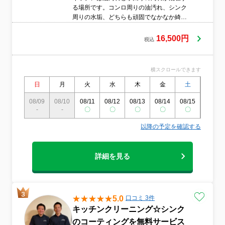
る場所です。コンロ周りの油汚れ、シンク
周りの水垢、どちらも頑固でなかなか綺麗
にするのは難しいですね。お任せくださ
い。どちらの汚れも専用洗剤できっちり落
16,500円
税込
とします。コンロは分解して漬け置きしま
す。シンクは研磨剤を使って磨き上げピカ
ピカにします。蛇口周りの水垢もおとして
横スクロールできます
輝きが戻ります。
日
月
火
水
木
金
土
日
08/09
08/10
08/11
08/12
08/13
08/14
08/15
08/16
-
-
〇
〇
〇
〇
〇
〇
以降の予定を確認する
詳細を見る
5.0
口コミ 3件
キッチンクリーニング☆シンク
のコーティングを無料サービス