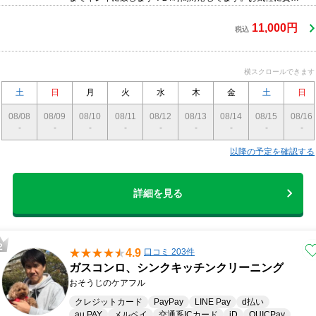
だけでも構いませんお問い合わせくださいませ。
11,000円
税込
横スクロールできます
土
日
月
火
水
木
金
土
日
08/08
08/09
08/10
08/11
08/12
08/13
08/14
08/15
08/16
-
-
-
-
-
-
-
-
-
以降の予定を確認する
詳細を見る
4.9
口コミ 203件
ガスコンロ、シンクキッチンクリーニング
おそうじのケアフル
クレジットカード
PayPay
LINE Pay
d払い
au PAY
メルペイ
交通系ICカード
iD
QUICPay