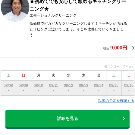
★初めてでも安心して頼めるキッチンクリー
ニング★
エモーショナルクリーニング
低価格でピカピカなクリーニングします！キッチンが汚れる
とリビングは泣いてしまう。そこを改善していくきましょ
う！
9,000円
税込
横スクロールできます
土
日
月
火
水
木
金
土
日
08/08
08/09
08/10
08/11
08/12
08/13
08/14
08/15
08/16
-
-
-
-
-
-
-
-
-
以降の予定を確認する
詳細を見る