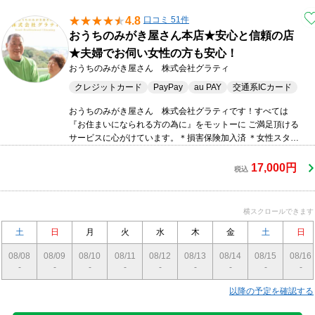
4.8
口コミ 51件
おうちのみがき屋さん本店★安心と信頼の店
★夫婦でお伺い女性の方も安心！
おうちのみがき屋さん 株式会社グラティ
クレジットカード
PayPay
au PAY
交通系ICカード
おうちのみがき屋さん 株式会社グラティです！すべては
『お住まいになられる方の為に』をモットーに ご満足頂ける
サービスに心がけています。＊損害保険加入済 ＊女性スタッ
フ同行可能！ ＊作業外注はありません。 ＊日・祝等も柔軟
に対応致します。
17,000円
税込
横スクロールできます
土
日
月
火
水
木
金
土
日
08/08
08/09
08/10
08/11
08/12
08/13
08/14
08/15
08/16
-
-
-
-
-
-
-
-
-
以降の予定を確認する