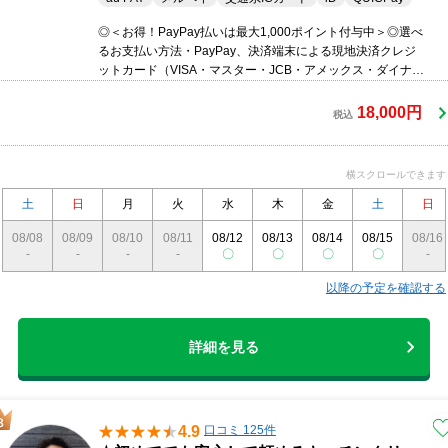
◎＜お得！PayPay払いは最大1,000ポイント付与中＞◎選べ
るお支払い方法・PayPay、決済端末による現地決済クレジ
ットカード（VISA・マスター・JCB・アメックス・ダイナー
ス・ディスカバー）・QR決済（PayPay・d払い・
SmartCode（auPAY・メルペイ・JAL・ANA他））◎わんち
18,000円
税込
ゃんねこちゃんペット対応OK！◎お子様在宅でも配慮して
作業いたします
横スクロールできます
土
日
月
火
水
木
金
土
日
08/08
08/09
08/10
08/11
08/12
08/13
08/14
08/15
08/16
-
-
-
-
〇
〇
〇
〇
-
以降の予定を確認する
詳細を見る
4.9
口コミ 125件