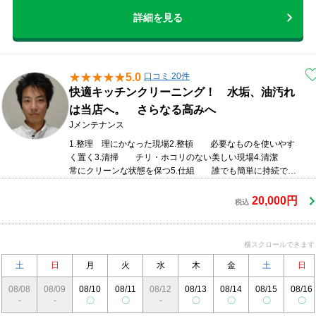
詳細を見る
5.0
口コミ 20件
快適キッチンクリーニング！ 水垢、油汚れ
は当店へ。 さらなる高みへ
Jメンテナンス
1.整理 理にかなった現場2.整頓 必要なものを使いやす
く置く3.清掃 チリ・ホコリのない美しい現場4.清潔
常にクリーンな状態を保つ5.仕組 誰でも簡単に持続でき
るようにするサービス～3信条～1.スピードお客を待たせて
はならない2.スマイル 笑顔を忘れてはならない3.スキ
20,000円
税込
ルアップ常に技術革新や改善を繰り返す
横スクロールできます
土
日
月
火
水
木
金
土
日
08/08
08/09
08/10
08/11
08/12
08/13
08/14
08/15
08/16
-
-
〇
〇
-
〇
〇
〇
〇