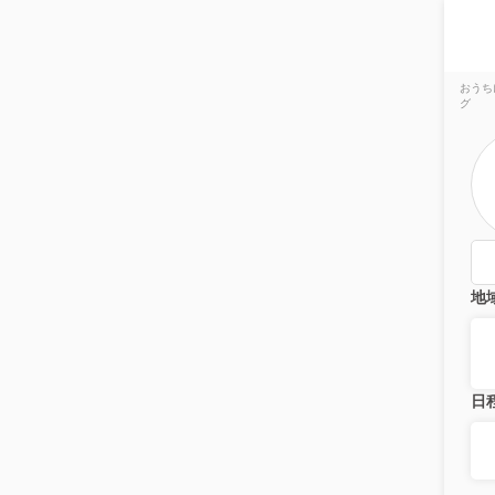
おうち
グ
地
日