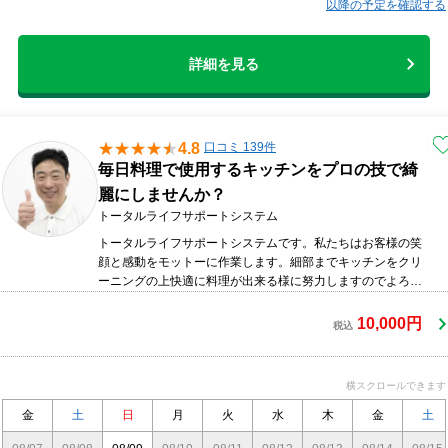
以降の予定を確認する
詳細を見る
4.8
口コミ 139件
毎日料理で使用するキッチンをプロの技で綺
麗にしませんか？
トータルライフサポートシステム
トータルライフサポートシステムです。私たちはお客様の笑
顔と感動をモットーに作業します。細部までキッチンをクリ
ーニングの上快適に料理が出来る様に努力しますのでよろし
くお願い致します。
10,000円
税込
横スクロールできます
金
土
日
月
火
水
木
金
土