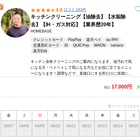
4.8
口コミ 163件
キッチンクリーニング【油除去】【水垢除
去】【IH・ガス対応】【業界歴20年】
HOMEBASE
クレジットカード
PayPay
楽天ペイ
au PAY
交通系ICカード
iD
QUICPay
WAON
nanaco
楽天Edy
キッチン全体クリーニングのご案内になります。油汚れで気
になる方・ベトベトして気になる方などお役に立てるメニュ
ーになります！調理などで、直接口にする所だけに清潔に保
ちたい所ではあります。この機会にぜひプロにお任せいただ
き、綺麗清潔なキッチンで料理をお楽しみください。
17,000円
税込
横スクロールできます
金
土
日
月
火
水
木
金
土
08/07
08/08
08/09
08/10
08/11
08/12
08/13
08/14
08/15
-
-
-
-
-
-
-
-
-