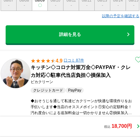
08/07
08/08
08/09
08/10
08/11
08/12
08/13
08/14
08/15
-
-
〇
-
-
-
-
-
-
以降の予定を確認する
詳細を見る
4.9
口コミ 87件
キッチン◇コロナ対策万全◇PAYPAY・クレ
カ対応◇駐車代当店負担◇損保加入
ピカクリーン
クレジットカード
PayPay
◆おそうじを通して私達ピカクリーンが快適な環境作りをお
手伝いします◆当店のオススメポイント①安心の定額料金！
汚れ度合いによる追加料金は一切かかりません②損保加入済
みで万が一の時にも安心です！③ご予約～清掃～お片付けま
で真心込めて丁寧に対応します④PAYPAY・クレジットカー
18,700円
税込
ドでのお支払い対応可能です⑤駐車場弊社負担のため追加料
金がかかりませんオプションでコロナ消毒サービスも承り中