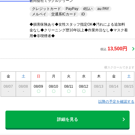
合同会社ミラクルクリーン
クレジットカード
PayPay
d払い
au PAY
メルペイ
交通系ICカード
iD
◆損害保険あり◆女性スタッフ指定OK◆汚れによる追加料
金なし◆クリーニング歴10年以上◆作業外注なし◆マスク着
用◆非喫煙者◆
13,500円
税込
横スクロールできます
金
土
日
月
火
水
木
金
土
08/07
08/08
08/09
08/10
08/11
08/12
08/13
08/14
08/15
-
-
〇
〇
〇
〇
-
-
-
以降の予定を確認する
詳細を見る