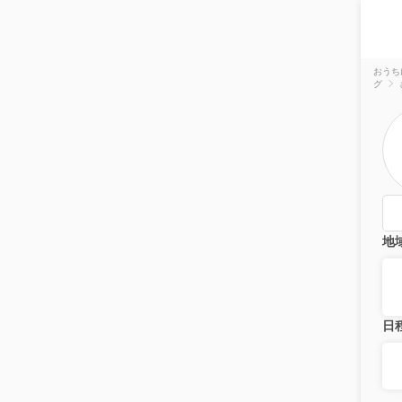
おうち
グ
地
日