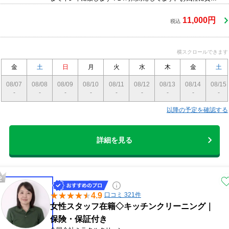
だけでも構いませんお問い合わせくださいませ。
11,000円
税込
横スクロールできます
金
土
日
月
火
水
木
金
土
08/07
08/08
08/09
08/10
08/11
08/12
08/13
08/14
08/15
-
-
-
-
-
-
-
-
-
以降の予定を確認する
詳細を見る
4.9
口コミ 321件
女性スタッフ在籍◇キッチンクリーニング｜
保険・保証付き