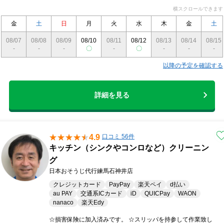
です！
横スクロールできます
金
土
日
月
火
水
木
金
土
08/07
08/08
08/09
08/10
08/11
08/12
08/13
08/14
08/15
-
-
-
〇
-
〇
-
-
-
以降の予定を確認する
詳細を見る
4.9
口コミ 56件
キッチン（シンクやコンロなど）クリーニン
グ
日本おそうじ代行練馬石神井店
クレジットカード
PayPay
楽天ペイ
d払い
au PAY
交通系ICカード
iD
QUICPay
WAON
nanaco
楽天Edy
☆損害保険に加入済みです。 ☆スリッパを持参して作業致し