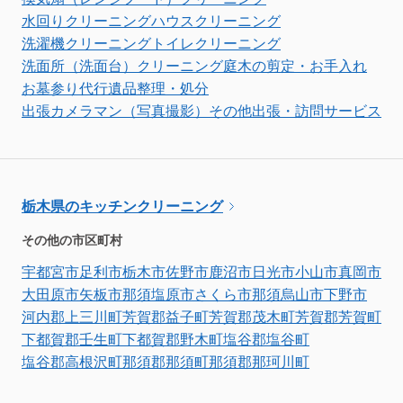
水回りクリーニング
ハウスクリーニング
洗濯機クリーニング
トイレクリーニング
洗面所（洗面台）クリーニング
庭木の剪定・お手入れ
お墓参り代行
遺品整理・処分
出張カメラマン（写真撮影）
その他出張・訪問サービス
栃木県のキッチンクリーニング
その他の市区町村
宇都宮市
足利市
栃木市
佐野市
鹿沼市
日光市
小山市
真岡市
大田原市
矢板市
那須塩原市
さくら市
那須烏山市
下野市
河内郡上三川町
芳賀郡益子町
芳賀郡茂木町
芳賀郡芳賀町
下都賀郡壬生町
下都賀郡野木町
塩谷郡塩谷町
塩谷郡高根沢町
那須郡那須町
那須郡那珂川町