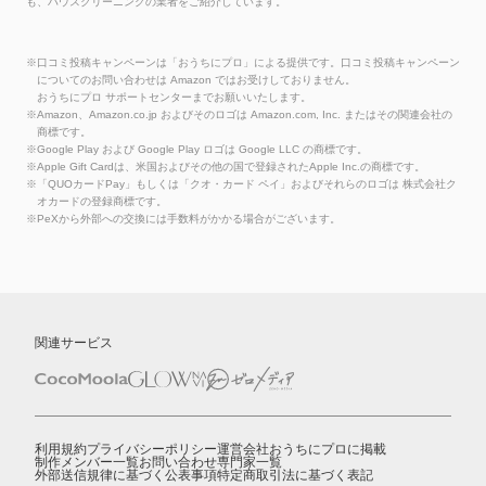
も、ハウスクリーニングの業者をご紹介しています。
※口コミ投稿キャンペーンは「おうちにプロ」による提供です。口コミ投稿キャンペーン
についてのお問い合わせは Amazon ではお受けしておりません。
おうちにプロ サポートセンターまでお願いいたします。
※Amazon、Amazon.co.jp およびそのロゴは Amazon.com, Inc. またはその関連会社の
商標です。
※Google Play および Google Play ロゴは Google LLC の商標です。
※Apple Gift Cardは、米国およびその他の国で登録されたApple Inc.の商標です。
※「QUOカードPay」もしくは「クオ・カード ペイ」およびそれらのロゴは 株式会社ク
オカードの登録商標です。
※PeXから外部への交換には手数料がかかる場合がございます。
関連サービス
利用規約
プライバシーポリシー
運営会社
おうちにプロに掲載
制作メンバー一覧
お問い合わせ
専門家一覧
外部送信規律に基づく公表事項
特定商取引法に基づく表記