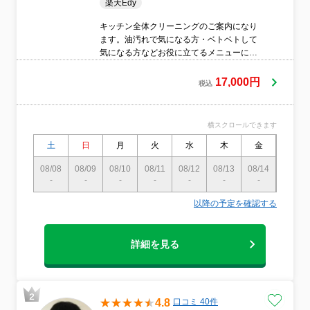
楽天Edy
キッチン全体クリーニングのご案内になり
ます。油汚れで気になる方・ベトベトして
気になる方などお役に立てるメニューにな
ります！調理などで、直接口にする所だけ
に清潔に保ちたい所ではあります。この機
17,000円
税込
会にぜひプロにお任せいただき、綺麗清潔
なキッチンで料理をお楽しみください。
横スクロールできます
土
日
月
火
水
木
金
土
08/08
08/09
08/10
08/11
08/12
08/13
08/14
08/15
-
-
-
-
-
-
-
-
以降の予定を確認する
詳細を見る
4.8
口コミ 40件