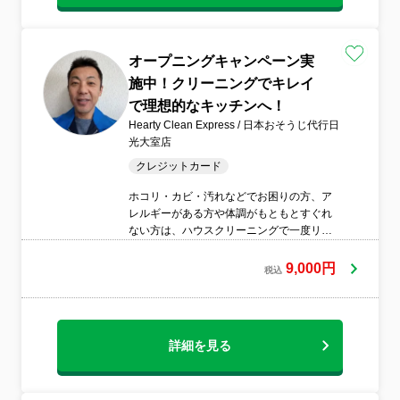
オープニングキャンペーン実
施中！クリーニングでキレイ
で理想的なキッチンへ！
Hearty Clean Express / 日本おそうじ代行日
光大室店
クレジットカード
ホコリ・カビ・汚れなどでお困りの方、ア
レルギーがある方や体調がもともとすぐれ
ない方は、ハウスクリーニングで一度リセ
ットしてみませんか。全国展開日本おそう
じ代行ホールディングス加盟店、日光大室
9,000円
税込
おそうじ代行【Hearty Clean Express】が
お伺いいたします。ハウスクリーニング教
育課程を経て日々作業に取り組み推進して
おります。他社にお断りされたサービスも
詳細を見る
是非ご気軽にお問い合わせください。衛生
管理徹底のもとコロナ対策を行い清潔な服
装にて作業致します。(オプションあり)▣損