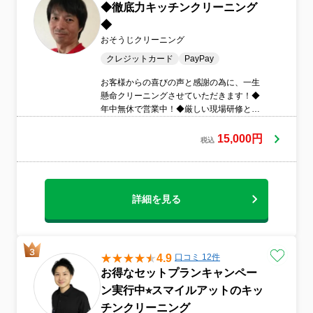
◆徹底力キッチンクリーニング
◆
おそうじクリーニング
クレジットカード
PayPay
お客様からの喜びの声と感謝の為に、一生
懸命クリーニングさせていただきます！◆
年中無休で営業中！◆厳しい現場研修と座
学受講済み◆安心の損害保険加入済み◎◆
環境に優しいエコ洗剤を使用！アレルギー
15,000円
税込
のご家庭に人気です＾＾◆訪問時の駐車代
は当店が負担◆ご要望あれば、女性スタッ
フの同行可能◆営業時間外のご予約も相談
OK！早朝深夜作業あります。
詳細を見る
4.9
口コミ 12件
お得なセットプランキャンペー
ン実行中⭐︎スマイルアットのキッ
チンクリーニング