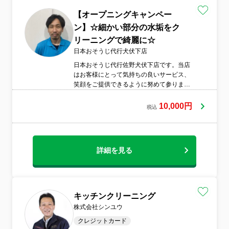
害保険加入▣スリッパ持参▣非喫煙者
【オープニングキャンペー
ン】☆細かい部分の水垢をク
リーニングで綺麗に☆
日本おそうじ代行犬伏下店
日本おそうじ代行佐野犬伏下店です。当店
はお客様にとって気持ちの良いサービス、
笑顔をご提供できるように努めて参りま
す。清掃する部分は隅々まで1つ1つ丁寧に
作業し清掃の説明も交えて少しでもお客様
10,000円
税込
のお悩みやご質問にお答えできるよう日々
努力と研究を重ねておりま
す。 まずは今
読んでいただいている皆様を笑顔に出来る
詳細を見る
ことを楽しみにしています。機会がありま
したら宜しくお願い致します。
キッチンクリーニング
株式会社シンユウ
クレジットカード