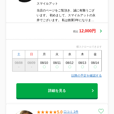
スマイルアット
当店のページをご覧頂き、誠に有難うござ
います。 初めまして、スマイルアットの永
井でございます。 私は創業3年になりま
す。毎日使い汚れやすいものだから、きれ
いしてあげたいという気持ちで始めまし
12,000円
税込
た。 素早い作業時間も大事ですが気配りを
大切に手抜きをしない丁寧な作業を心がけ
ております。 丁寧にサービスすることは当
横スクロールできます
たり前ですが、お客様のご自宅に上がる前
のあいさつ、手順説明、専門道具、機材の
土
日
月
火
水
木
金
土
置き場所まで徹底しております
08/08
08/09
08/10
08/11
08/12
08/13
08/14
08/15
-
-
〇
〇
〇
〇
〇
〇
以降の予定を確認する
詳細を見る
5.0
口コミ 1件