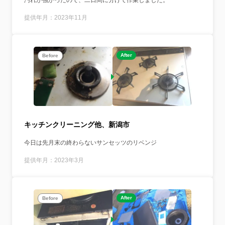
汚れが強かったので、二日間に分けて作業しました。
提供年月：2023年11月
After
Before
キッチンクリーニング他、新潟市
今日は先月末の終わらないサンセッツのリベンジ
提供年月：2023年3月
After
Before