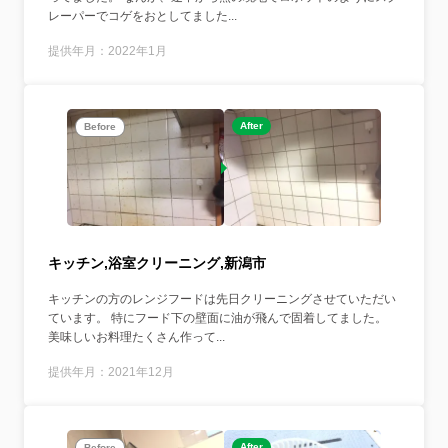
レーパーでコゲをおとしてました...
提供年月：2022年1月
After
Before
キッチン,浴室クリーニング,新潟市
キッチンの方のレンジフードは先日クリーニングさせていただい
ています。 特にフード下の壁面に油が飛んで固着してました。
美味しいお料理たくさん作って...
提供年月：2021年12月
After
Before