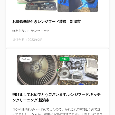
お掃除機能付きレンジフード清掃 新潟市
終わらない～サンセ～ッツ
提供年月：2023年2月
After
Before
明けましておめでとうございます,レンジフード,キッチ
ンクリーニング,新潟市
コゲや油汚れがハードめでしたので、かれこれ2時間近く外で洗
ってました。 なんか、途中から無の境地でロボットのようにスク