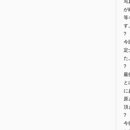
写
が
等
す
?
今
定
た
?
最
と
に
原
頂
?
今