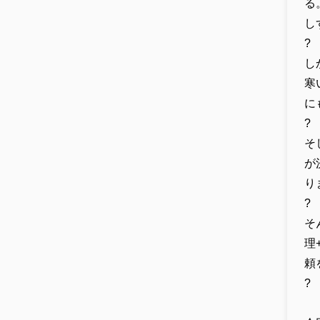
る
し
?
し
寒
に
?
そ
が
り
?
そ
理
頼
?