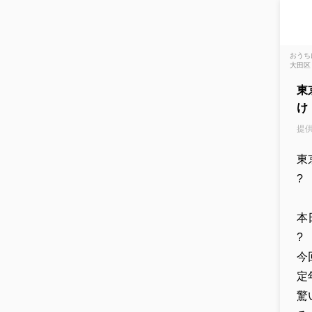
おうち
大田区
東
け
提供
東
?
本
?
今
定
驚