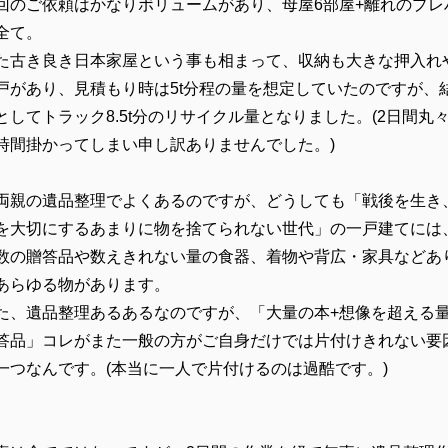
回のご依頼はかなりボリュームがあり、母屋6部屋+離れのプレ
全て。
た古き良き日本家屋という事も相まって、収納も大きな押入れ
戸があり、見積もり時は5t分程の量を想定していたのですが、
としてトラック8.5t分のリサイクル量となりました。(2日間丸
時間掛かってしまい申し訳ありませんでした。)
両親の遺品整理でよくあるのですが、どうしても「戦後を生き
を大切にするあまりに物を捨てられない世代」の一戸建てには
数の贈答品や数えきれない量の食器、着物や背広・家具などあ
あらゆる物があります。
た、遺品整理あるあるなのですが、「大量の本+想像を超える
答品」コレがまた一般の方がご自身だけでは片付けきれない要
一つなんです。(本当に一人で片付けるのは過酷です。)