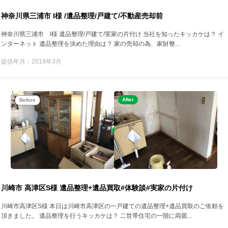
神奈川県三浦市 I様 /遺品整理/戸建て/不動産売却前
神奈川県三浦市 I様 遺品整理/戸建て/実家の片付け 当社を知ったキッカケは？ イ
ンターネット 遺品整理を決めた理由は？ 家の売却の為、家財整...
提供年月：2019年3月
After
Before
川崎市 高津区S様 遺品整理+遺品買取#体験談#実家の片付け
川崎市高津区S様 本日は川崎市高津区の一戸建ての遺品整理+遺品買取のご依頼を
頂きました。 遺品整理を行うキッカケは？ 二世帯住宅の一階に両親...