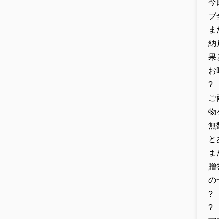
今
ブ
ま
納
果
お
?
ご
物
無
と
ま
贈
の
?
?