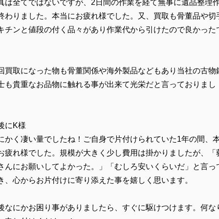
真は全てではないですが、2日間の作業を経て無事に遺品整理
終わりました。本当にお疲れ様でした。又、買取も骨董品や切
キチンと値段の付く品々があり作業代から引けたので良かった
。
回買取になった物も骨董関係や海外製品などもあり当社の古物
士も貴重なお品物に触れる事が出来て光栄だと言っておりまし
。
後にK様
にかく凄い量でしたね！ご自身で片付けられていた1年の間、
お疲れ様でした。規模が大きく少し費用は掛かりましたが、「
さんにお願いしてよかった。」「むしろ安いくらいだ」と言っ
き、心からお片付けに寄り添えた事を嬉しく思います。
後なにかお困り事がありましたら、すぐに駆けつけます。何な