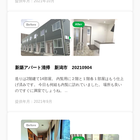
提供年月：2021年10月
After
Before
新築アパート清掃 新潟市 20210904
造りは2階建て14部屋。 内覧用に２階と１階各１部屋はもう仕上
げ済みです。 今日も何組も内覧に訪れていました。 場所も良い
のですぐに満室でしょうね。 ...
提供年月：2021年9月
Before
After