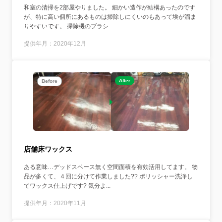
和室の清掃を2部屋やりました。 細かい造作が結構あったのです
が、特に高い個所にあるものは掃除しにくいのもあって埃が溜ま
りやすいです。 掃除機のブラシ...
提供年月：2020年12月
After
Before
店舗床ワックス
ある意味…デッドスペース無く空間面積を有効活用してます。 物
品が多くて、４回に分けて作業しました?? ポリッシャー洗浄し
てワックス仕上げです? 気分よ...
提供年月：2020年11月