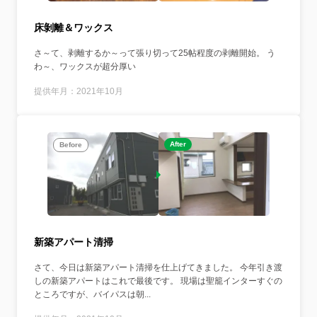
床剝離＆ワックス
さ～て、剥離するか～って張り切って25帖程度の剥離開始。 う
わ～、ワックスが超分厚い
提供年月：2021年10月
After
Before
新築アパート清掃
さて、今日は新築アパート清掃を仕上げてきました。 今年引き渡
しの新築アパートはこれで最後です。 現場は聖籠インターすぐの
ところですが、バイパスは朝...