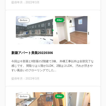
提供年月：2022年3月
After
Before
新築アパート美装20220306
今回は６部屋と8部屋の2階建て2棟。 外構工事以外は全部完了な
感じです。 間取りは１階が1LDK、2階は２LDK。 汚れが浮きや
すい風合いのフローリングでした...
提供年月：2022年3月
After
Before