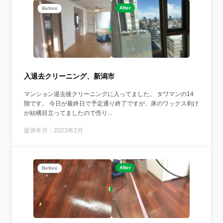
After
Before
入退去クリーニング、新潟市
マンション退去後クリーニングに入ってました。 タワマンの14
階です。 今日が最終日で予定通り終了ですが、床のワックス剥げ
が結構目立ってましたので売り...
提供年月：2023年2月
After
Before