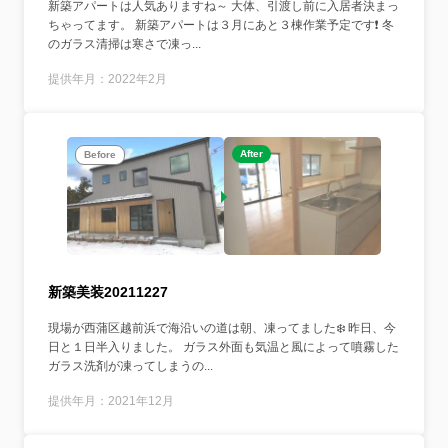
新築アパートは人気ありますね～ 大体、引渡し前に入居者決まっ
ちゃってます。 新築アパートは３月にあと３棟作業予定です❗️ 冬
のガラス清掃は寒さで凍っ...
提供年月：2022年2月
After
Before
新築美装20211227
現場が西蒲区越前浜で海沿いの道は朝、凍ってました❄️ 昨日、今
日と１日半入りました。 ガラス外面も気温と風によって噴霧した
ガラス洗剤が凍ってしまうの...
提供年月：2021年12月