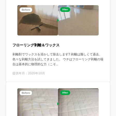
After
Before
フローリング剥離＆ワックス
剥離剤でワックスを溶かして除去します? 剥離は難しくて過去、
色々な剥離方法を試してきました。 ウチはフローリング剥離の場
合は基本的に物理的な力（こそ...
提供年月：2020年10月
After
Before