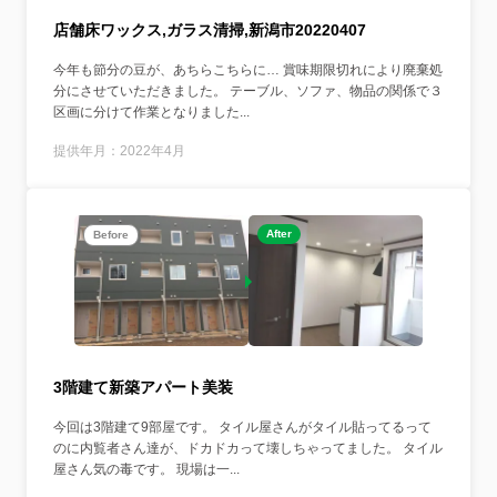
店舗床ワックス,ガラス清掃,新潟市20220407
今年も節分の豆が、あちらこちらに… 賞味期限切れにより廃棄処
分にさせていただきました。 テーブル、ソファ、物品の関係で３
区画に分けて作業となりました...
提供年月：2022年4月
After
Before
3階建て新築アパート美装
今回は3階建て9部屋です。 タイル屋さんがタイル貼ってるって
のに内覧者さん達が、ドカドカって壊しちゃってました。 タイル
屋さん気の毒です。 現場は一...