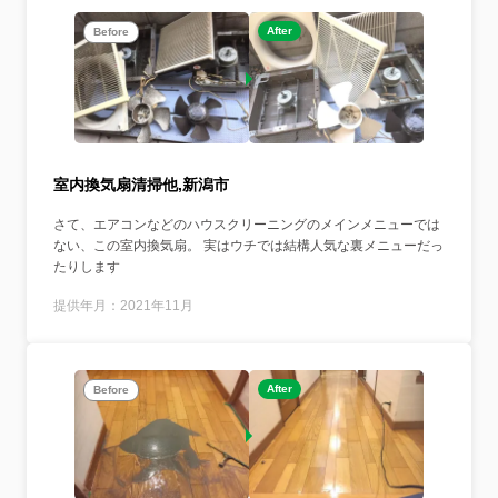
After
Before
室内換気扇清掃他,新潟市
さて、エアコンなどのハウスクリーニングのメインメニューでは
ない、この室内換気扇。 実はウチでは結構人気な裏メニューだっ
たりします
提供年月：2021年11月
After
Before