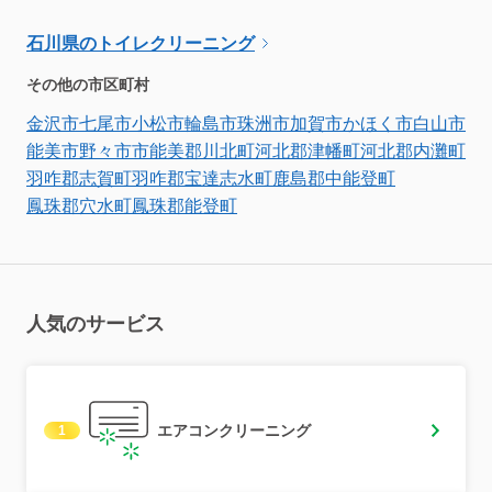
石川県のトイレクリーニング
その他の市区町村
金沢市
七尾市
小松市
輪島市
珠洲市
加賀市
かほく市
白山市
能美市
野々市市
能美郡川北町
河北郡津幡町
河北郡内灘町
羽咋郡志賀町
羽咋郡宝達志水町
鹿島郡中能登町
鳳珠郡穴水町
鳳珠郡能登町
人気のサービス
エアコンクリーニング
1