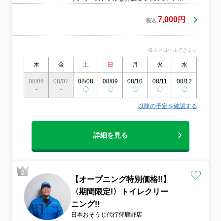
ット試す気持ちでやってみてはいかがです
か？
7,000円
税込
横スクロールできます
木
金
土
日
月
火
水
木
08/06
08/07
08/08
08/09
08/10
08/11
08/12
08/13
-
-
〇
〇
〇
〇
〇
〇
以降の予定を確認する
詳細を見る
【オープニング特別価格!!】
〈期間限定!〉トイレクリー
ニング!!
日本おそうじ代行狩鹿野店