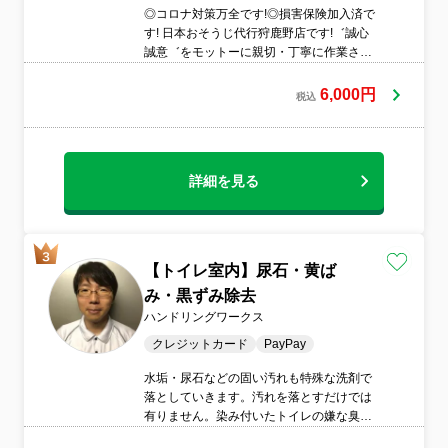
◎コロナ対策万全です!◎損害保険加入済で
す! 日本おそうじ代行狩鹿野店です!゛誠心
誠意゛をモットーに親切・丁寧に作業させ
ていただきます＼(^^)／新規オープニングキ
ャンペーン中の今がとてもお得な価格設定
6,000円
税込
となっております!ぜひこの機会にご依頼く
ださい!初めてご依頼される方なども大歓迎
です!!
詳細を見る
【トイレ室内】尿石・黄ば
み・黒ずみ除去
ハンドリングワークス
クレジットカード
PayPay
水垢・尿石などの固い汚れも特殊な洗剤で
落としていきます。汚れを落とすだけでは
有りません。染み付いたトイレの嫌な臭も
スッキリ！奇麗で衛生的なとトイレに清掃