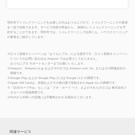
羽咋市でトイレクリーニングをお探しの方はおうちにプロで、トイレクリーニングの業者
を一括で比較できます。サービス内容や料金から、 納得のいくトイレクリーニングを予
約することができます。羽咋市では、トイレクリーニング以外にも、ハウスクリーニング
の業者をご紹介しています。
※口コミ投稿キャンペーンは「おうちにプロ」による提供です。口コミ投稿キャンペーン
についてのお問い合わせは Amazon ではお受けしておりません。
おうちにプロ サポートセンターまでお願いいたします。
※Amazon、Amazon.co.jp およびそのロゴは Amazon.com, Inc. またはその関連会社の
商標です。
※Google Play および Google Play ロゴは Google LLC の商標です。
※Apple Gift Cardは、米国およびその他の国で登録されたApple Inc.の商標です。
※「QUOカードPay」もしくは「クオ・カード ペイ」およびそれらのロゴは 株式会社ク
オカードの登録商標です。
※PeXから外部への交換には手数料がかかる場合がございます。
関連サービス