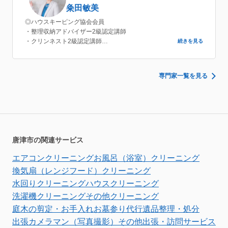
粂田敏美
◎ハウスキーピング協会会員
・整理収納アドバイザー2級認定講師
・クリンネスト2級認定講師
続きを見る
◎親・子の片づけ教育研究所
・親・子の片づけマスターインストラクター
専門家一覧を見る
唐津市の関連サービス
エアコンクリーニング
お風呂（浴室）クリーニング
換気扇（レンジフード）クリーニング
水回りクリーニング
ハウスクリーニング
洗濯機クリーニング
その他クリーニング
庭木の剪定・お手入れ
お墓参り代行
遺品整理・処分
出張カメラマン（写真撮影）
その他出張・訪問サービス