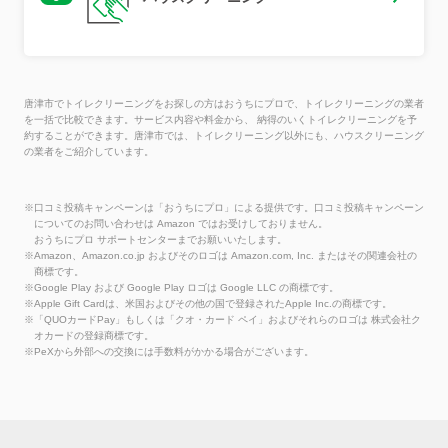
唐津市でトイレクリーニングをお探しの方はおうちにプロで、トイレクリーニングの業者
を一括で比較できます。サービス内容や料金から、 納得のいくトイレクリーニングを予
約することができます。唐津市では、トイレクリーニング以外にも、ハウスクリーニング
の業者をご紹介しています。
※口コミ投稿キャンペーンは「おうちにプロ」による提供です。口コミ投稿キャンペーン
についてのお問い合わせは Amazon ではお受けしておりません。
おうちにプロ サポートセンターまでお願いいたします。
※Amazon、Amazon.co.jp およびそのロゴは Amazon.com, Inc. またはその関連会社の
商標です。
※Google Play および Google Play ロゴは Google LLC の商標です。
※Apple Gift Cardは、米国およびその他の国で登録されたApple Inc.の商標です。
※「QUOカードPay」もしくは「クオ・カード ペイ」およびそれらのロゴは 株式会社ク
オカードの登録商標です。
※PeXから外部への交換には手数料がかかる場合がございます。