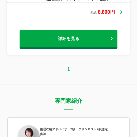
リフォーム、修理のお店として、皆様に喜
んでいただけるサービスを提供できるよう
8,800円
税込
日々取り組んでおり、今日よりも明日、明
日よりも明後日に、より良いサービスを提
供できるよう作業に励みます。エアコンの
お掃除からご自宅まるごとの大掃除までお
詳細を見る
任せ下さい！お困り事などございましたら
御気軽に御相談ください。ハウスクリーニ
ングエアコンクリーニング換気扇クリーニ
ングマンション等の現状回復工事内装工事
電気工事水まわり修理、工事家電取付交換
工事(モニターホン、ウォッシュレット、換
1
気扇等)など◆営業時間外の予約も相談・対
応が可能です。◆対応地域外の予約も相
談・対応が可能です。◆作業に不満がある
場合は、無料にて追加対応を行っていま
す。◆大手で業務をしていた経験がありま
専門家紹介
す。お住いに関することに幅広く対応して
おります。何でも気軽にご相談ください。
ヒアリングをしっかりしています。お客様
のご要望をお聞かせください。
整理収納アドバイザー2級・クリンネスト2級認定
講師