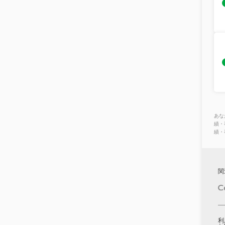
あな
績・
績・
関
利