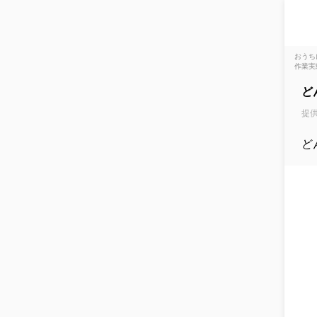
おうち
作業実
ど
提供
ど