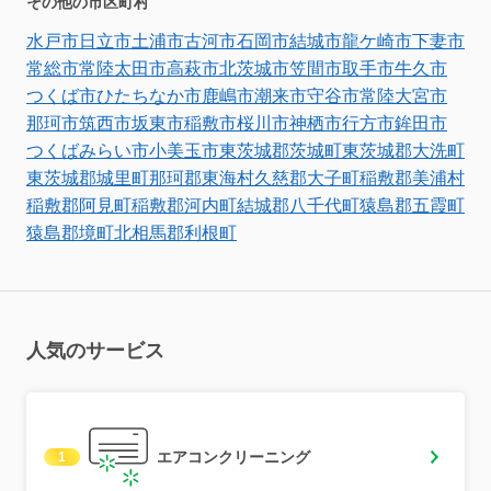
その他の市区町村
水戸市
日立市
土浦市
古河市
石岡市
結城市
龍ケ崎市
下妻市
常総市
常陸太田市
高萩市
北茨城市
笠間市
取手市
牛久市
つくば市
ひたちなか市
鹿嶋市
潮来市
守谷市
常陸大宮市
那珂市
筑西市
坂東市
稲敷市
桜川市
神栖市
行方市
鉾田市
つくばみらい市
小美玉市
東茨城郡茨城町
東茨城郡大洗町
東茨城郡城里町
那珂郡東海村
久慈郡大子町
稲敷郡美浦村
稲敷郡阿見町
稲敷郡河内町
結城郡八千代町
猿島郡五霞町
猿島郡境町
北相馬郡利根町
人気のサービス
エアコンクリーニング
1