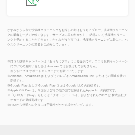
かすみがうら市で洗濯機クリーニングをお探しの方はおうちにプロで、洗濯機クリーニン
グの業者を一括で比較できます。サービス内容や料金から、 納得のいく洗濯機クリーニ
ングを予約することができます。かすみがうら市では、洗濯機クリーニング以外にも、ハ
ウスクリーニングの業者をご紹介しています。
※口コミ投稿キャンペーンは「おうちにプロ」による提供です。口コミ投稿キャンペーン
についてのお問い合わせは Amazon ではお受けしておりません。
おうちにプロ サポートセンターまでお願いいたします。
※Amazon、Amazon.co.jp およびそのロゴは Amazon.com, Inc. またはその関連会社の
商標です。
※Google Play および Google Play ロゴは Google LLC の商標です。
※Apple Gift Cardは、米国およびその他の国で登録されたApple Inc.の商標です。
※「QUOカードPay」もしくは「クオ・カード ペイ」およびそれらのロゴは 株式会社ク
オカードの登録商標です。
※PeXから外部への交換には手数料がかかる場合がございます。