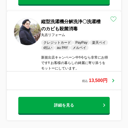
縦型洗濯機分解洗浄〇洗濯槽
のカビも殺菌消毒
丸吉リフォーム
クレジットカード
PayPay
楽天ペイ
d払い
au PAY
メルペイ
新規出店キャンペーン中‼️今なら非常にお得
です‼️ お客様の暮らしの綺麗に寄り添うを
モットーにしています。
13,500円
税込
詳細を見る