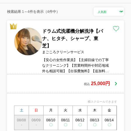
検索結果 1～4件を表示（4件中）
ドラム式洗濯機分解洗浄【パ
ナ、ヒタチ、シャープ、東
芝】
まごころクリーンサービス
【安心の女性作業員】【主婦目線での丁寧
なクリーニング】【営業時間外や対応地域
外も相談可能】【出張費無料】【追加料金
一切なし】
25,000円
税込
横スクロールできます
土
日
月
火
水
木
金
土
08/08
08/09
08/10
08/11
08/12
08/13
08/14
08/15
-
-
〇
〇
〇
〇
〇
〇