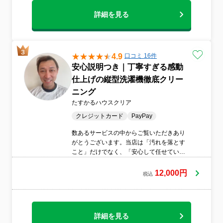
詳細を見る
4.9
口コミ 16件
安心説明つき｜丁寧すぎる感動
仕上げの縦型洗濯機徹底クリー
ニング
たすかるハウスクリア
クレジットカード
PayPay
数あるサービスの中からご覧いただきあり
がとうございます。当店は「汚れを落とす
こと」だけでなく、「安心して任せていた
だくこと」を何より大切にしています。作
業前の説明から仕上げまで、一つひとつ丁
12,000円
税込
寧に対応いたしますので、初めての方や不
安のある方もどうぞ安心してご相談くださ
い。
詳細を見る