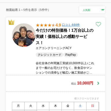
検索結果 1～5件を表示（5件中）
4.9
口コミ 444件
今だけの特別価格！1万台以上の
実績！価格以上の感動サービ
ス！
エアコンクリーニングACY
クレジットカード
PayPay
会社全体の年間施工実績10,000件以上♪これ
まで一般のお宅だけでなく、飲食店やマン
ションでの清掃など幅広い施工実績がござ
いますのでご安心ください。身体と環境に
やさしい洗剤を使用しています。小さなお
10,000円
税込
子様がおられたり、ペットを飼われている
ご家庭もご安心してお任せください。ご質
問等ございましたらお気軽にお問い合わせ
横スクロールできます
ください熟練のスタッフがお伺い♪しっかり
した研修を経た方のみがお伺いしておりま
月
火
水
木
金
土
日
月
す。