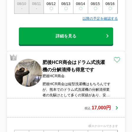
08/10
08/11
08/12
08/13
08/14
08/15
08/16
08/17
-
-
〇
〇
〇
〇
〇
〇
以降の予定を確認する
詳細を見る
肥後HCR商会はドラム式洗濯
機の分解清掃も得意です
肥後HCR商会
肥後HCR商会は縦型洗濯機はもちろんです
が、熊本でのドラム式洗濯機の分解清掃業
者の先駆けとして多くの実績があり、安心
してお任せいただけます。
17,000円
税込
横スクロールできます