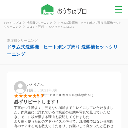
おうちにプロ
洗濯機クリーニング
ドラム式洗濯機 ヒートポンプ周り 洗濯槽セット
クリーニング
口コミ・評判
いとうさんの口コミ
洗濯機クリーニング
ドラム式洗濯機 ヒートポンプ周り 洗濯槽セットクリ
ーニング
いとうさん
利用日：2021年8月
5.0
サービス
5.0
料金
5.0
接客態度
5.0
必ずリピートします！
丁寧かつ手際よく、見えない場所までキレイにしていただきまし
た。作業後には汚れている作業前の状態を写真で見せていただ
き、そこに埃が溜まる理由も説明してくれました。
より長く使うためのアドバイスと併せて、洗濯機ではない住居固
有のケアする点も教えてくださり、お願いして良かったと思わせ