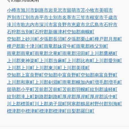
その他の市区町村
小樽市
旭川市
釧路市
岩見沢市
留萌市
苫小牧市
美唄市
芦別市
江別市
赤平市
士別市
名寄市
三笠市
根室市
千歳市
滝川市
歌志内市
深川市
富良野市
恵庭市
北広島市
石狩市
石狩郡当別町
石狩郡新篠津村
空知郡南幌町
空知郡上砂川町
夕張郡長沼町
夕張郡栗山町
樺戸郡月形町
樺戸郡新十津川町
雨竜郡妹背牛町
雨竜郡秩父別町
雨竜郡雨竜町
雨竜郡北竜町
雨竜郡沼田町
上川郡鷹栖町
上川郡東神楽町
上川郡当麻町
上川郡比布町
上川郡愛別町
上川郡上川町
上川郡東川町
上川郡美瑛町
空知郡上富良野町
空知郡中富良野町
空知郡南富良野町
上川郡和寒町
上川郡剣淵町
雨竜郡幌加内町
増毛郡増毛町
留萌郡小平町
苫前郡苫前町
苫前郡羽幌町
紋別郡遠軽町
紋別郡滝上町
釧路郡釧路町
厚岸郡厚岸町
厚岸郡浜中町
川上郡標茶町
川上郡弟子屈町
阿寒郡鶴居村
野付郡別海町
標津郡中標津町
標津郡標津町
目梨郡羅臼町