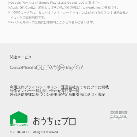
※Google Play および Google Play ロゴは Google LLC の商標です。
※Apple Gift Cardは、米国およびその他の国で登録されたApple Inc.の商標です。
※「QUOカードPay」もしくは「クオ・カード ペイ」およびそれらのロゴは 株式会社ク
オカードの登録商標です。
※PeXから外部への交換には手数料がかかる場合がございます。
関連サービス
利用規約
プライバシーポリシー
運営会社
おうちにプロに掲載
制作メンバー一覧
お問い合わせ
専門家一覧
外部送信規律に基づく公表事項
特定商取引法に基づく表記
© ZERO ACCEL All rights reserved.