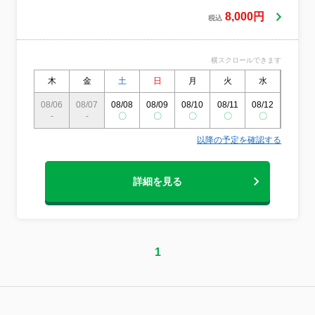
することを大切にしています。
8,000円
税込
横スクロールできます
木
金
土
日
月
火
水
木
08/06
08/07
08/08
08/09
08/10
08/11
08/12
08/13
-
-
〇
〇
〇
〇
〇
〇
以降の予定を確認する
詳細を見る
1