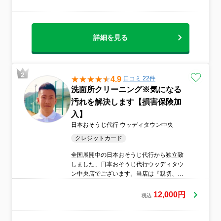
して良かったと喜んで頂くサービスと考え
作業させて頂いております。 ?非喫煙者が
伺います。?清潔感のある身だしなみで伺い
ます?スリッパ持参で伺います。?営業時間
詳細を見る
外のご相談可、早朝深夜の割増料金はござ
いません。
4.9
口コミ 22件
洗面所クリーニング※気になる
汚れを解決します【損害保険加
入】
日本おそうじ代行 ウッディタウン中央
クレジットカード
全国展開中の日本おそうじ代行から独立致
しました、日本おそうじ代行ウッディタウ
ン中央店でございます。当店は『親切、丁
寧、迅速』を心掛けお客様目線でしっかり
と作業いたします。◎感染対策は万全にし
12,000円
税込
て作業いたします◎安心の損害保険加入済
お客様に喜んで頂けるサービスを日々ご提
供して参ります。