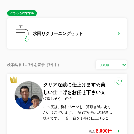
こちらもおすすめ
水回りクリーニングセット
検索結果 1～3件を表示（3件中）
クリアな鏡に仕上げます☆美
しい仕上げをお任せ下さい☆
姫路おそうじ代行
この度は、弊社ページをご覧頂き誠にあり
がとうございます。 汚れ方や汚れの程度は
様々です。 一台一台を丁寧に仕上げること
を売りにしております。 クリーニング=綺
麗にするだけでなく、お客様に幸せ、依頼
8,000円
税込