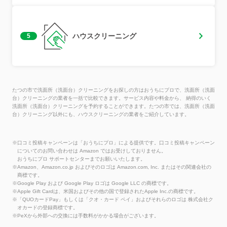
ハウスクリーニング
5
たつの市で洗面所（洗面台）クリーニングをお探しの方はおうちにプロで、洗面所（洗面
台）クリーニングの業者を一括で比較できます。サービス内容や料金から、 納得のいく
洗面所（洗面台）クリーニングを予約することができます。たつの市では、洗面所（洗面
台）クリーニング以外にも、ハウスクリーニングの業者をご紹介しています。
※口コミ投稿キャンペーンは「おうちにプロ」による提供です。口コミ投稿キャンペーン
についてのお問い合わせは Amazon ではお受けしておりません。
おうちにプロ サポートセンターまでお願いいたします。
※Amazon、Amazon.co.jp およびそのロゴは Amazon.com, Inc. またはその関連会社の
商標です。
※Google Play および Google Play ロゴは Google LLC の商標です。
※Apple Gift Cardは、米国およびその他の国で登録されたApple Inc.の商標です。
※「QUOカードPay」もしくは「クオ・カード ペイ」およびそれらのロゴは 株式会社ク
オカードの登録商標です。
※PeXから外部への交換には手数料がかかる場合がございます。