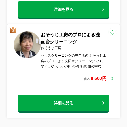
詳細を見る
おそうじ工房のプロによる洗
面台クリーニング
おそうじ工房
ハウスクリーニングの専門店の おそうじ工
房のプロによる洗面台クリーニングです。
水アカや カラン周りの汚れ 鏡 棚の中など
お客様が、気になっている箇所を重点的に
専用の洗剤できれいに します。棚の中に 入
8,500円
税込
っている日用品も元に戻します。ご要望が
あれば、別途\2000 で洗濯パン周りのお掃
除致します。
詳細を見る