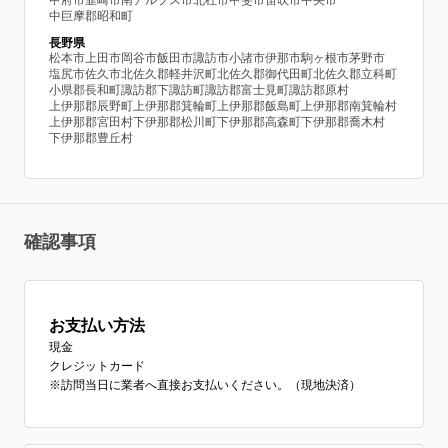
甲府市
韮崎市
南アルプス市
北杜市
甲斐市
笛吹市
中央市
中巨摩郡昭和町
長野県
松本市
上田市
岡谷市
飯田市
諏訪市
小諸市
伊那市
駒ヶ根市
茅野市
塩尻市
佐久市
北佐久郡軽井沢町
北佐久郡御代田町
北佐久郡立科町
小県郡長和町
諏訪郡下諏訪町
諏訪郡富士見町
諏訪郡原村
上伊那郡辰野町
上伊那郡箕輪町
上伊那郡飯島町
上伊那郡南箕輪村
上伊那郡宮田村
下伊那郡松川町
下伊那郡高森町
下伊那郡喬木村
下伊那郡豊丘村
確認事項
お支払い方法
現金
クレジットカード
※訪問当日に業者へ直接お支払いください。（現地決済）