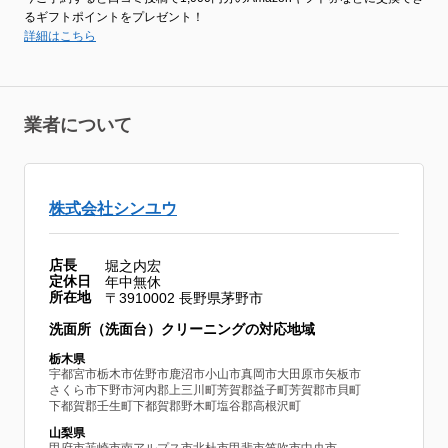
るギフトポイントをプレゼント！
詳細はこちら
業者について
株式会社シンユウ
店長
堀之内宏
定休日
年中無休
所在地
〒3910002 長野県茅野市
洗面所（洗面台）クリーニングの対応地域
栃木県
宇都宮市
栃木市
佐野市
鹿沼市
小山市
真岡市
大田原市
矢板市
さくら市
下野市
河内郡上三川町
芳賀郡益子町
芳賀郡市貝町
下都賀郡壬生町
下都賀郡野木町
塩谷郡高根沢町
山梨県