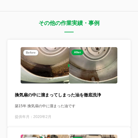
その他の作業実績・事例
After
Before
換気扇の中に溜まってしまった油を徹底洗浄
築15年 換気扇の中に溜まった油です
提供年月：2020年2月