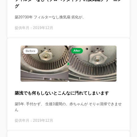
グ
築20?30年 フィルターなし換気扇 劣化が、
提供年月：2019年12月
After
Before
築浅でも何もしないとこんなに汚れてしまいます
築5年. 手付かず、 生後3週間の、赤ちゃんが そりゃ清掃できませ
ん
提供年月：2019年12月