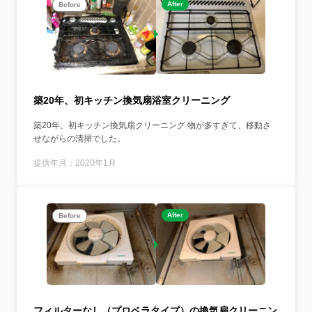
After
Before
築20年、初キッチン換気扇浴室クリーニング
築20年、初キッチン換気扇クリーニング 物が多すぎて、移動さ
せながらの清掃でした。
提供年月：2020年1月
After
Before
フィルターなし（プロペラタイプ）の換気扇クリーニン