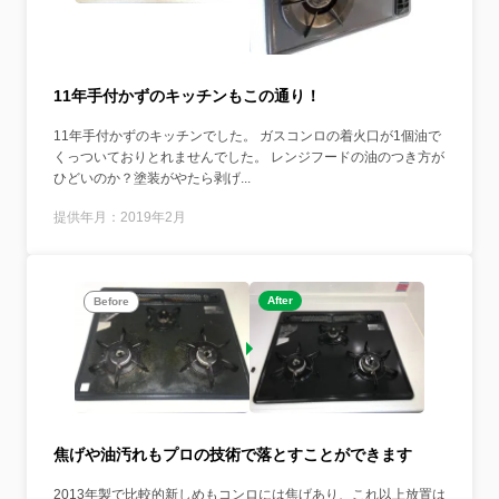
11年手付かずのキッチンもこの通り！
11年手付かずのキッチンでした。 ガスコンロの着火口が1個油で
くっついておりとれませんでした。 レンジフードの油のつき方が
ひどいのか？塗装がやたら剥げ...
提供年月：2019年2月
After
Before
焦げや油汚れもプロの技術で落とすことができます
2013年製で比較的新しめもコンロには焦げあり、これ以上放置は