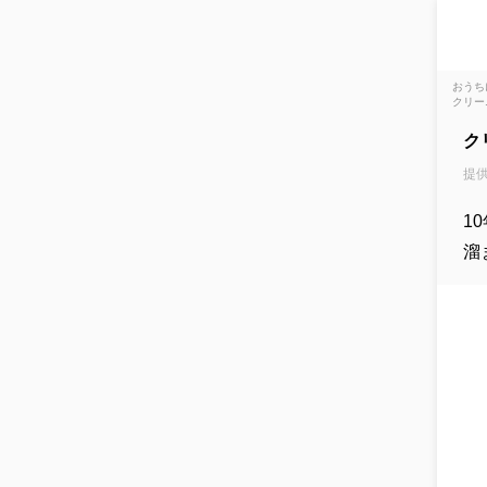
おうち
クリー
ク
提供
1
溜