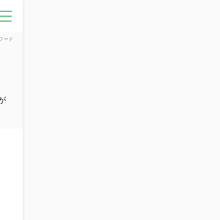
フード
が