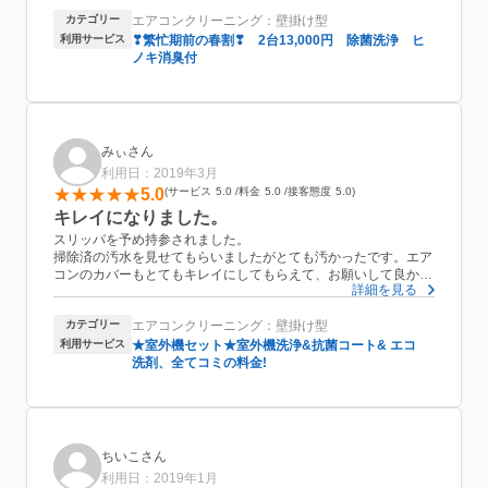
きでも安心してお任せできると思ったので、次回も是非利用した
カテゴリー
エアコンクリーニング：壁掛け型
いと思いました。
あと金額がお安いのも嬉しかったです。
利用サービス
❣繁忙期前の春割❣ 2台13,000円 除菌洗浄 ヒ
ノキ消臭付
みぃさん
利用日：2019年3月
5.0
サービス
5.0
料金
5.0
接客態度
5.0
キレイになりました。
スリッパを予め持参されました。
掃除済の汚水を見せてもらいましたがとても汚かったです。エア
コンのカバーもとてもキレイにしてもらえて、お願いして良かっ
詳細を見る
たです。
ありがとうございました！
カテゴリー
エアコンクリーニング：壁掛け型
利用サービス
★室外機セット★室外機洗浄&抗菌コート& エコ
洗剤、全てコミの料金!
ちいこさん
利用日：2019年1月