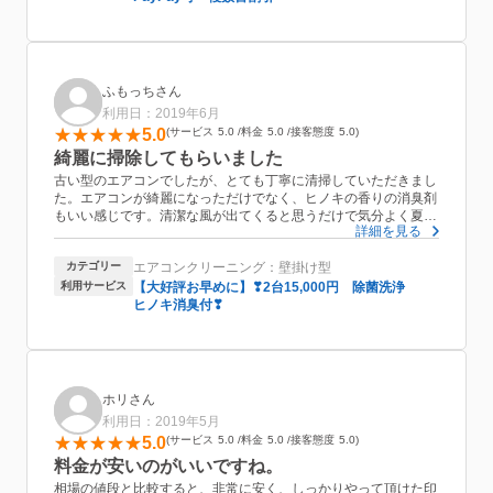
ふもっちさん
利用日：2019年6月
5.0
サービス
5.0
料金
5.0
接客態度
5.0
綺麗に掃除してもらいました
古い型のエアコンでしたが、とても丁寧に清掃していただきまし
た。エアコンが綺麗になっただけでなく、ヒノキの香りの消臭剤
もいい感じです。清潔な風が出てくると思うだけで気分よく夏を
詳細を見る
迎えられます。
カテゴリー
エアコンクリーニング：壁掛け型
利用サービス
【大好評お早めに】❣2台15,000円 除菌洗浄
ヒノキ消臭付❣
ホリさん
利用日：2019年5月
5.0
サービス
5.0
料金
5.0
接客態度
5.0
料金が安いのがいいですね。
相場の値段と比較すると、非常に安く、しっかりやって頂けた印