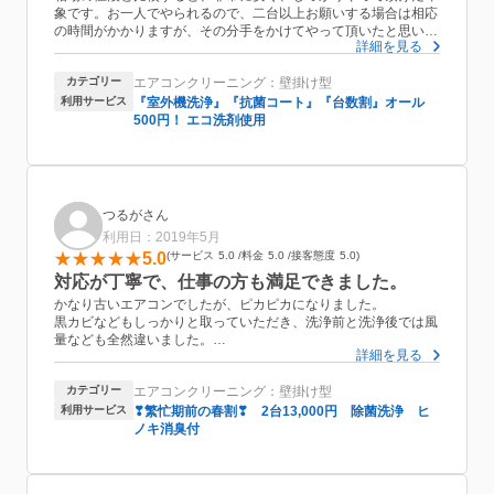
象です。お一人でやられるので、二台以上お願いする場合は相応
の時間がかかりますが、その分手をかけてやって頂いたと思いま
詳細を見る
す。小さな子どもがいる家庭なので、掃除スペースを確保できる
か不安だったのですが、さほど場所をとらず、また丁寧に綺麗に
カテゴリー
エアコンクリーニング：壁掛け型
して頂けたのでさすがプロと思いました。また掃除する際には、
是非、お願いしたいです。
利用サービス
『室外機洗浄』『抗菌コート』『台数割』オール
500円！ エコ洗剤使用
つるがさん
利用日：2019年5月
5.0
サービス
5.0
料金
5.0
接客態度
5.0
対応が丁寧で、仕事の方も満足できました。
かなり古いエアコンでしたが、ピカピカになりました。
黒カビなどもしっかりと取っていただき、洗浄前と洗浄後では風
量なども全然違いました。
詳細を見る
対応の方も丁寧で分かりやすかったので、次回が有ればまた頼み
たいと思います。
カテゴリー
エアコンクリーニング：壁掛け型
利用サービス
❣繁忙期前の春割❣ 2台13,000円 除菌洗浄 ヒ
ノキ消臭付