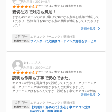
利用日：2021年8月
4.7
サービス
4.0
料金
5.0
接客態度
5.0
親切な方で対応も満足！
まず初めにメールでのやり取りで気になる点等を親身に対応して
くださり、洗浄当日も気になる点の原因や対応もしてくださりま
した！
詳細を見る
洗浄については思っていたよりも時間がかかったなという点はあ
りましたが、当日の洗浄にあたっての流れ、洗浄後の説明をして
カテゴリー
エアコンクリーニング：壁掛け型
くださりとても満足でした！
利用サービス
フィルターに光触媒コーティング処理をサービス
ますここさん
利用日：2020年11月
4.7
サービス
5.0
料金
4.0
接客態度
5.0
説明も作業も丁寧で安心できた。
エアコンの汚れを写真付きで説明してくださり、クリーニング
前、クリーニング後の状態がきちんと把握できました。
クリーニングはもちろんですが、説明も丁寧でエアコンの性能も
詳細を見る
きちんと説明してくださり、本当にお願いしてよかったです。
コロナ対策もしっかりしていただき、安心できました。
カテゴリー
エアコンクリーニング：壁掛け型
また次回もぜひお願いしたいです。
利用サービス
【大好評！お早めに】安心丁寧エアコン洗浄
PayPay可 複数台割引