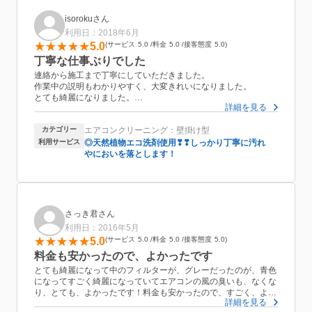
isorokuさん
利用日：2018年6月
5.0
サービス
5.0
料金
5.0
接客態度
5.0
丁寧な仕事ぶりでした
連絡から施工まで丁寧にしていただきました。
作業中の説明もわかりやすく、大変きれいになりました。
とても綺麗になりました。
詳細を見る
親切に対応していただいたので、また機会があれば次回もお願い
したいと
カテゴリー
エアコンクリーニング：壁掛け型
思います。
利用サービス
◎天然植物エコ洗剤使用❣❣しっかり丁寧に汚れ
やにおいを落とします！
さっき君さん
利用日：2016年5月
5.0
サービス
5.0
料金
5.0
接客態度
5.0
料金も安かったので、よかったです
とても綺麗になって中のフィルターが、グレーだったのが、青色
になってすごく綺麗になっていてエアコンの風の臭いも、なくな
り、とても、よかったです！料金も安かったので、すごく、よか
詳細を見る
ったです