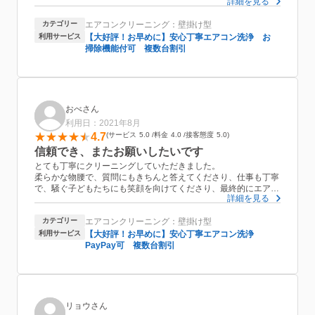
詳細を見る
風呂場を貸しましたが、そちらの片付けもキレイにされており好
印象でした。機会があればまた利用したいと思います。
カテゴリー
エアコンクリーニング：壁掛け型
利用サービス
【大好評！お早めに】安心丁寧エアコン洗浄 お
掃除機能付可 複数台割引
おべさん
利用日：2021年8月
4.7
サービス
5.0
料金
4.0
接客態度
5.0
信頼でき、またお願いしたいです
とても丁寧にクリーニングしていただきました。
柔らかな物腰で、質問にもきちんと答えてくださり、仕事も丁寧
で、騒ぐ子どもたちにも笑顔を向けてくださり、最終的にエアコ
詳細を見る
ンもピカピカになり、気持ちいいです。
お掃除機能つきだったので、他の業者さんより安くはないです
カテゴリー
エアコンクリーニング：壁掛け型
が、次回もお願いしたいと思える内容でした。
利用サービス
【大好評！お早めに】安心丁寧エアコン洗浄
PayPay可 複数台割引
リョウさん