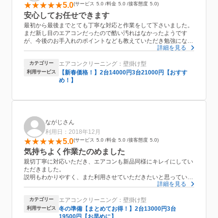
5.0
サービス
5.0
料金
5.0
接客態度
5.0
安心してお任せできます
最初から最後までとても丁寧な対応と作業をして下さいました。
まだ新し目のエアコンだったので酷い汚れはなかったようです
が、今後のお手入れのポイントなども教えていただき勉強になり
詳細を見る
ました。他の方の口コミ通り、とても良い業者さんです。また機
会があればお願いしたいと思います。
カテゴリー
エアコンクリーニング：壁掛け型
利用サービス
【新春価格！】2台14000円3台21000円【おすす
め！】
ながじさん
利用日：2018年12月
5.0
サービス
5.0
料金
5.0
接客態度
5.0
気持ちよく作業たのめました
親切丁寧に対応いただき、エアコンも新品同様にキレイにしてい
ただきました。
説明もわかりやすく、また利用させていただきたいと思っていま
詳細を見る
す。
ありがとうございました(*^^*)
カテゴリー
エアコンクリーニング：壁掛け型
利用サービス
冬の準備【まとめてお得！】2台13000円3台
19500円【お早めに】