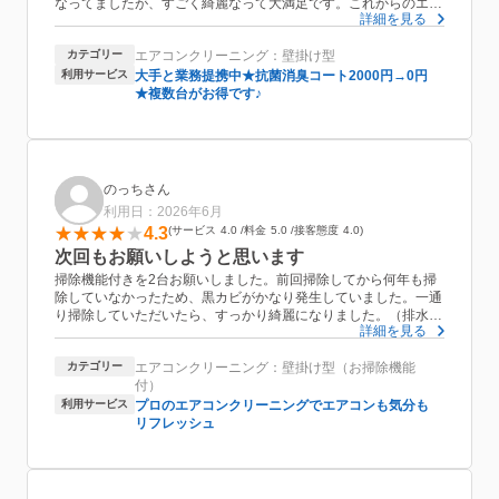
なってましたが、すごく綺麗なって大満足です。これからのエア
詳細を見る
コン使用が快適になりそうです。
また機会があえば、おねがいしたいと思います。ありがとうござ
カテゴリー
エアコンクリーニング：壁掛け型
いました。
利用サービス
大手と業務提携中★抗菌消臭コート2000円→0円
★複数台がお得です♪
のっちさん
利用日：2026年6月
4.3
サービス
4.0
料金
5.0
接客態度
4.0
次回もお願いしようと思います
掃除機能付きを2台お願いしました。前回掃除してから何年も掃
除していなかったため、黒カビがかなり発生していました。一通
り掃除していただいたら、すっかり綺麗になりました。（排水は
詳細を見る
かなり汚れていました）
基本料金が安かったためオプションもお願いしました。
カテゴリー
エアコンクリーニング：壁掛け型（お掃除機能
爽やかお兄さんの作業も接客態度も丁寧でしたが、唯一残念だっ
付）
たのが、2台目の作業を始めた直後にお昼ご飯に行かれてしまっ
た点です。11時ちょっと過ぎに行かれ、1時間後に再開、残りの
利用サービス
プロのエアコンクリーニングでエアコンも気分も
作業はおおよそ1時間で完了しました。
リフレッシュ
それならば全部完了してからお昼ご飯に行って欲しかったなあ
と。
（その間、自宅待機になるので。）
なので接客態度は★4で。