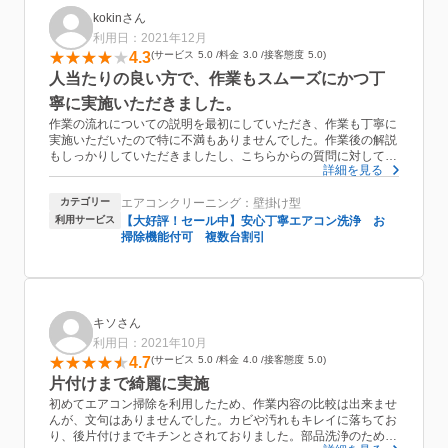
あと、作業とは関係ないですが、サイトの空き日程がデタラメ
kokinさん
で、サイトで空いている時間で申し込んだのに、実際には予定が
利用日：2021年12月
埋まっていて別途日程調整が必要でした。これは早急に改善して
4.3
サービス
5.0
料金
3.0
接客態度
5.0
ほしいです。
サイトで予約する時に、仕事や家庭の予定を調整して申し込んだ
人当たりの良い方で、作業もスムーズにかつ丁
のに、全く無意味でした。
寧に実施いただきました。
故にサービスは★4で。
作業の流れについての説明を最初にしていただき、作業も丁寧に
実施いただいたので特に不満もありませんでした。作業後の解説
もしっかりしていただきましたし、こちらからの質問に対しても
詳細を見る
丁寧に答えていただきとても参考になりました。我が家は賃貸な
のですが、高圧洗浄に使った水が真っ黒になるほど汚れており、
カテゴリー
エアコンクリーニング：壁掛け型
これまでこんな状態で使用していたのかとゾッとしました。おか
げで見た目もきれいになり、かび臭さも無くなった為、とても快
利用サービス
【大好評！セール中】安心丁寧エアコン洗浄 お
適に使用できています。また機会がありましたら同じ方に頼みた
掃除機能付可 複数台割引
いと思いました。
キソさん
利用日：2021年10月
4.7
サービス
5.0
料金
4.0
接客態度
5.0
片付けまで綺麗に実施
初めてエアコン掃除を利用したため、作業内容の比較は出来ませ
んが、文句はありませんでした。カビや汚れもキレイに落ちてお
り、後片付けまでキチンとされておりました。部品洗浄のためお