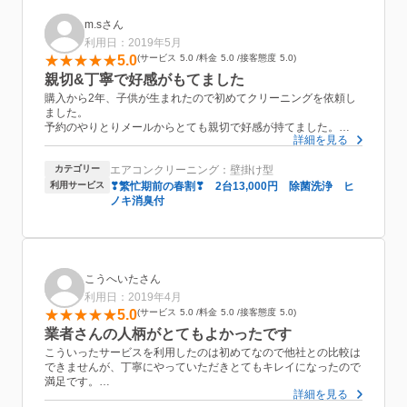
m.sさん
利用日：2019年5月
5.0
サービス
5.0
料金
5.0
接客態度
5.0
親切&丁寧で好感がもてました
購入から2年、子供が生まれたので初めてクリーニングを依頼し
ました。
予約のやりとりメールからとても親切で好感が持てました。
詳細を見る
当日も日々のお手入れの方法や、使用しているエアコンメーカー
の特徴を教えて頂きました。おそうじ機能付だと分解が大変で、
カテゴリー
エアコンクリーニング：壁掛け型
普通よりもクリーニングのお時間がかかるということでしたが丁
寧で手際よくやってもらえました。
利用サービス
❣繁忙期前の春割❣ 2台13,000円 除菌洗浄 ヒ
お話ししやすく、次回もまたお願いしたいと思いました。
ノキ消臭付
この度はありがとうございました！
こうへいたさん
利用日：2019年4月
5.0
サービス
5.0
料金
5.0
接客態度
5.0
業者さんの人柄がとてもよかったです
こういったサービスを利用したのは初めてなので他社との比較は
できませんが、丁寧にやっていただきとてもキレイになったので
満足です。
詳細を見る
なにより業者の方の人柄がとてもよく、女性や子供しかいないと