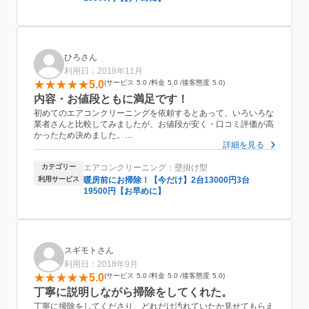
ひろさん
利用日：2018年11月
5.0
サービス
5.0
料金
5.0
接客態度
5.0
内容・お値段ともに満足です！
初めてのエアコンクリーニングを依頼するとあって、いろいろな
業者さんと比較してみましたが、お値段が安く・口コミ評価が高
かったため決めました。
詳細を見る
実際にやって頂いた感想ですが、丁寧な説明と作業をしてもら
い、お値段も安かったため、大変満足しております。
カテゴリー
エアコンクリーニング：壁掛け型
またお願いするつもりでいます。
利用サービス
暖房前にお掃除！【今だけ】2台13000円3台
19500円【お早めに】
スギモトさん
利用日：2018年9月
5.0
サービス
5.0
料金
5.0
接客態度
5.0
丁寧に説明しながら掃除をしてくれた。
丁寧に掃除をしてくださり、どれだけ汚れていたか見せてもらえ