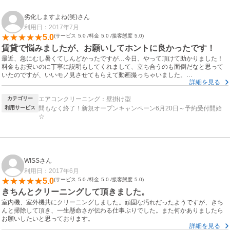
劣化しますよね(笑)さん
利用日：2017年7月
5.0
サービス
5.0
料金
5.0
接客態度
5.0
賃貸で悩みましたが、お願いしてホントに良かったです！
最近、急にむし暑くてしんどかったですが…今日、やって頂けて助かりました！
料金もお安いのに丁寧に説明もしてくれまして、立ち合うのも面倒だなと思って
いたのですが、いいモノ見させてもらえて動画撮っちゃいました。
詳細を見る
短時間で何事もなかったようにさりげなく仕事して帰られる…プロのしごとでし
カテゴリー
エアコンクリーニング：壁掛け型
たよ。
あと、お風呂でフィルター等洗ってもらうので後で掃除しなきゃだなと思ってた
利用サービス
間もなく終了！新規オープンキャンペーン6月20日～予約受付開始
ら、逆に排水口までキレイになってて驚きました。
☆
そして、キレイになって冷え方が全然違います。電気代…変わるんだろうなと期
待してまーす。
周りにもススメます。
ホントに有り難うございました
WISSさん
利用日：2017年6月
5.0
サービス
5.0
料金
5.0
接客態度
5.0
きちんとクリーニングして頂きました。
室内機、室外機共にクリーニングしました。頑固な汚れだったようですが、きち
んと掃除して頂き、一生懸命さが伝わる仕事ぶりでした。また何かありましたら
お願いしたいと思っております。
詳細を見る