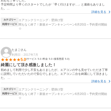
対応も丁寧でした。
予定時間より早くのスタートでしたが「早く行けますが…」と連絡もありまし
た。
詳細を見る
仕事は丁寧でとても素早く、無駄がない感じでした。
対応も親切でエアコンクリーニングのタイミングや他の相談にも優しく答えてく
カテゴリー
エアコンクリーニング：壁掛け型
れました。
今回はキャンペーン+抗菌消臭をしました。
利用サービス
間もなく終了！新規オープンキャンペーン6月20日～予約受付開始
今後もお願いしたいと思います。
☆
たまごさん
利用日：2017年7月
5.0
サービス
5.0
料金
5.0
接客態度
5.0
綺麗にして頂き感激しました！
初めまして利用で少し不安もありましたが、エアコンの中も見せていただき丁寧
に説明していただいたので安心でしました。エアコン二台を綺麗にして頂きまし
た。
詳細を見る
キレイな空気になり快適に夏を過ごせそうです٩(ˊᗜˋ*)و
また利用させていただきたいです。
カテゴリー
エアコンクリーニング：壁掛け型
利用サービス
間もなく終了！新規オープンキャンペーン6月20日～予約受付開始
☆