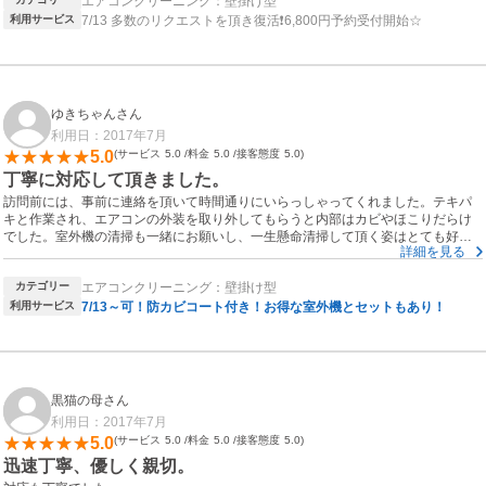
エアコンクリーニング：壁掛け型
満足です！！
利用サービス
7/13 多数のリクエストを頂き復活❗6,800円予約受付開始☆
ゆきちゃんさん
利用日：2017年7月
5.0
サービス
5.0
料金
5.0
接客態度
5.0
丁寧に対応して頂きました。
訪問前には、事前に連絡を頂いて時間通りにいらっしゃってくれました。テキパ
キと作業され、エアコンの外装を取り外してもらうと内部はカビやほこりだらけ
でした。室外機の清掃も一緒にお願いし、一生懸命清掃して頂く姿はとても好感
詳細を見る
がもてました。納得の価格と気持ちよくエアコンが使用できる事を考えたら、エ
アコンクリーニングはありだと思います。
カテゴリー
エアコンクリーニング：壁掛け型
利用サービス
7/13～可！防カビコート付き！お得な室外機とセットもあり！
黒猫の母さん
利用日：2017年7月
5.0
サービス
5.0
料金
5.0
接客態度
5.0
迅速丁寧、優しく親切。