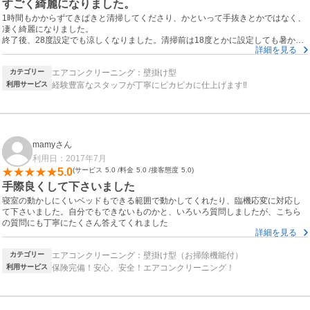
すごく綺麗になりました。
1時間もかからずてきぱきと清掃してくださり、かといって手抜きとかではなく、
凄く綺麗になりました。
終了後、28度設定でも涼しくなりました。清掃前は18度とかに設定しても暑かっ
詳細を見る
たこともあり、この金額だったら本当にやって良かったと思ってます。ありがと
うございました。
カテゴリー
エアコンクリーニング：壁掛け型
利用サービス
経験豊富なスタッフが丁寧にピカピカに仕上げます‼︎
mamyさん
利用日：2017年7月
5.0
サービス
5.0
料金
5.0
接客態度
5.0
手際良くして下さいました
寝室の動かしにくいベッドもできる範囲で動かしてくれたり、臨機応変に対応し
て下さいました。自分でもできないものかと、いろいろ質問しましたが、こちら
の質問にも丁寧にたくさん答えてくれました
詳細を見る
カテゴリー
エアコンクリーニング：壁掛け型（お掃除機能付）
利用サービス
保険完備！安心、安全！エアコンクリーニング！