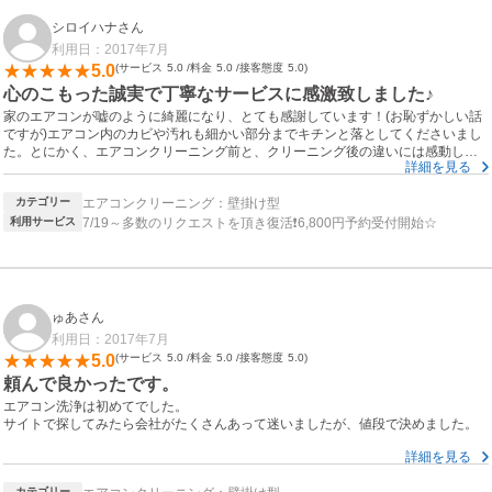
シロイハナさん
利用日：2017年7月
5.0
サービス
5.0
料金
5.0
接客態度
5.0
心のこもった誠実で丁寧なサービスに感激致しました♪
家のエアコンが嘘のように綺麗になり、とても感謝しています！(お恥ずかしい話
ですが)エアコン内のカビや汚れも細かい部分までキチンと落としてくださいまし
た。とにかく、エアコンクリーニング前と、クリーニング後の違いには感動して
詳細を見る
しまいました！ あと、交通事情からほんの少し到着時間が遅れる時にも、すぐに
連絡してくれるのもありがたいです。そういった、きめ細やかな部分も助かりま
カテゴリー
エアコンクリーニング：壁掛け型
した。なるべく、今のエアコンの綺麗さを保ちたいですが、もしまた汚れたら
（笑）お願いしたいです。今日から安心してクリーンな風に吹かれたいと思いま
利用サービス
7/19～多数のリクエストを頂き復活❗6,800円予約受付開始☆
す(*´ω｀*)〜♬
ゅあさん
利用日：2017年7月
5.0
サービス
5.0
料金
5.0
接客態度
5.0
頼んで良かったです。
エアコン洗浄は初めてでした。
サイトで探してみたら会社がたくさんあって迷いましたが、値段で決めました。
詳細を見る
説明も丁寧にしてもらえたし、料金も思っていたより安く済み、かなり綺麗にな
りました☆
カテゴリー