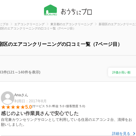
にプロ
エアコンクリーニング
東京都のエアコンクリーニング
新宿区のエアコンクリーニ
宿区のエアコンクリーニングの口コミ一覧（7ページ目）
宿区のエアコンクリーニングの口コミ一覧（7ページ目）
83件(121～140件を表示)
Anaさん
利用日：2017年8月
5.0
サービス
5.0
料金
5.0
接客態度
5.0
感じのよい作業員さんで安心でした
自宅兼カウンセリングサロンとして利用している住居のエアコン２台、清掃をお
願いしました。
詳細を見る
あまり汚れていなかったとのことですが、気になっていたことも説明してくださ