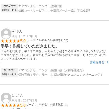
って良かったです。
カテゴリー
エアコンクリーニング：壁掛け型
気さくな方で、手際よく作業していただきました。
利用サービス
抗菌コートサービス！大手空調メーカー協力店の経歴‼
暑いなかありがとうございました！
miuさん
利用日：2017年8月
5.0
サービス
5.0
料金
5.0
接客態度
5.0
手早く作業していただきました。
予定のお時間より早く来て頂き、赤ちゃんが起きてる時間帯に作業していただけ
て大変たすかりました。普段のお手入れの方法も教えて頂き、ありがたかったで
す。またお願いいたします。
詳細を見る
カテゴリー
エアコンクリーニング：壁掛け型（お掃除機能付）
利用サービス
保険完備！安心、安全！お掃除機能付きエアコンクリーニング！
なつさん
利用日：2017年8月
5.0
サービス
5.0
料金
5.0
接客態度
5.0