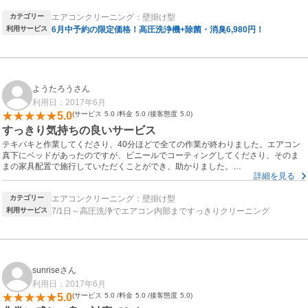
カテゴリー
エアコンクリーニング：壁掛け型
利用サービス
6月中予約の限定価格！高圧洗浄機+除菌・消臭6,980円！
ようたろうさん
利用日：2017年6月
5.0
サービス
5.0
料金
5.0
接客態度
5.0
すっきり気持ちの良いサービス
テキパキと作業してくださり、40分ほどで全ての作業が終わりました。エアコン
真下にベッドがあったのですが、ビニールでコーティングしてくださり、そのま
まの家具配置で施行していただくことができ、助かりました。
詳細を見る
驚くほどの汚れが落ち、すっきり気持ちの良い風に癒されてます。
ありがとうございました！
カテゴリー
エアコンクリーニング：壁掛け型
利用サービス
7/1日～高圧洗浄でエアコン内部まですっきりクリーニング
sunriseさん
利用日：2017年6月
5.0
サービス
5.0
料金
5.0
接客態度
5.0