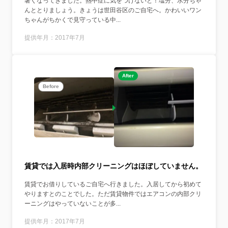
暑くなってきました。熱中症に気をつけないと！塩分、水分ちゃ
んととりましょう。きょうは世田谷区のご自宅へ。かわいいワン
ちゃんがちかくで見守っている中...
提供年月：2017年7月
After
Before
賃貸では入居時内部クリーニングはほぼしていません。
賃貸でお借りしているご自宅へ行きました。入居してから初めて
やりますとのことでした。ただ賃貸物件ではエアコンの内部クリ
ーニングはやっていないことが多...
提供年月：2017年7月