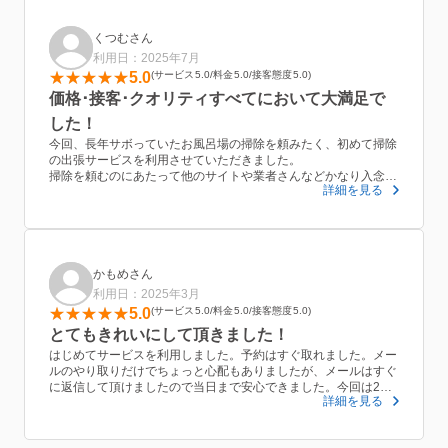
できる業者様です。
依頼した自分が外出しており、現場の自宅の電話に出られず、到
着時に、現場にいた者が別の日取りで来訪されると誤解してい
くつむさん
て、ご迷惑をおかけしました。にもかかわらず、終始、優しいご
利用日：2025年7月
対応をいただきました。またぜひお願い致します。
5.0
サービス
5.0
料金
5.0
接客態度
5.0
価格･接客･クオリティすべてにおいて大満足で
した！
今回、長年サボっていたお風呂場の掃除を頼みたく、初めて掃除
の出張サービスを利用させていただきました。
掃除を頼むのにあたって他のサイトや業者さんなどかなり入念に
詳細を見る
調べたのですが、どこも隅々まで掃除してもらうとなるとオプシ
ョン料金がかかってしまうとのことでしたが、今回は追加料金な
しでお風呂場全体をピカピカにして頂けて感動しました。人柄も
とても良く、本当に気持ちの良いサービスでした。ぜひまた利用
する際はぜひお願いしたいと思います！
かもめさん
利用日：2025年3月
5.0
サービス
5.0
料金
5.0
接客態度
5.0
とてもきれいにして頂きました！
はじめてサービスを利用しました。予約はすぐ取れました。メー
ルのやり取りだけでちょっと心配もありましたが、メールはすぐ
に返信して頂けましたので当日まで安心できました。今回は2DK
詳細を見る
の空き部屋、正直とても汚れていたと思います。こちらの追加の
要望もその場でお願いでき、1日かけてきれいにして頂きまし
た。窓ガラスもピカピカ、油で汚れていた換気扇もきれいにして