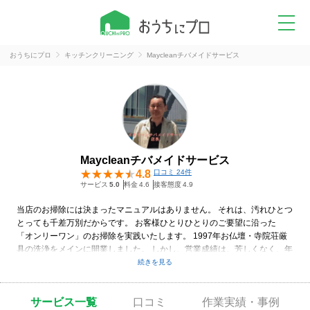
おうちにプロ
キッチンクリーニング
Maycleanチバメイドサービス
Maycleanチバメイドサービス
4.8
口コミ 24件
サービス
5.0
料金
4.6
接客態度
4.9
当店のお掃除には決まったマニュアルはありません。 それは、汚れひとつ
とっても千差万別だからです。 お客様ひとりひとりのご要望に沿った
「オンリーワン」のお掃除を実践いたします。 1997年お仏壇・寺院荘厳
具の洗浄をメインに開業しました。 しかし、営業成績は、芳しくなく、年
間1～2件の実績でした。 数年右往左往しておりました。 懇意にしていた
僧侶より、もっと身近な洗浄をとのアドバイスをうけ。 ご家庭の掃除代行
を始めました。 それから、作業の質の高さを評価され、一度頼まれると、
サービス一覧
口コミ
作業実績・事例
繰り返しご依頼を受けるようになりました。今では、7割近くのお客様