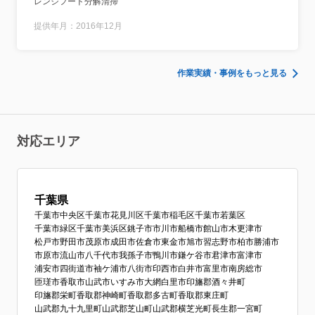
レンジフード分解清掃
提供年月：2016年12月
作業実績・事例をもっと見る
対応エリア
千葉県
千葉市中央区
千葉市花見川区
千葉市稲毛区
千葉市若葉区
千葉市緑区
千葉市美浜区
銚子市
市川市
船橋市
館山市
木更津市
松戸市
野田市
茂原市
成田市
佐倉市
東金市
旭市
習志野市
柏市
勝浦市
市原市
流山市
八千代市
我孫子市
鴨川市
鎌ケ谷市
君津市
富津市
浦安市
四街道市
袖ケ浦市
八街市
印西市
白井市
富里市
南房総市
匝瑳市
香取市
山武市
いすみ市
大網白里市
印旛郡酒々井町
印旛郡栄町
香取郡神崎町
香取郡多古町
香取郡東庄町
山武郡九十九里町
山武郡芝山町
山武郡横芝光町
長生郡一宮町