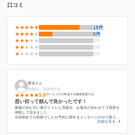
口コミ
★★★★★
18件
★★★★
★
6件
★★★
★★
0件
★★
★★★
0件
★
★★★★
0件
匿名さん
利用日：2026年7月
5.0
サービス
5.0
料金
5.0
接客態度
5.0
思い切って頼んで良かったです！
家族の住む古い家のトイレと洗面台、お風呂の合わせて３箇所を
掃除して頂きました。
今回初めての依頼でしたが予約に関するメッセージのやり取りも
詳細を見る
丁寧でしたし、当日作業しに来てくれたお二人も暑い中黙々と作
業してくれて大変感謝しています。作業時間も３時間かからない
くらいであっという間でしたし、代金も事前に伝えられた金額と