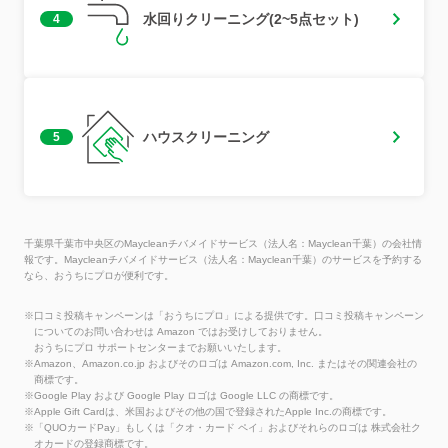
水回りクリーニング(2~5点セット)
4
ハウスクリーニング
5
千葉県千葉市中央区のMaycleanチバメイドサービス（法人名：Mayclean千葉）の会社情
報です。Maycleanチバメイドサービス（法人名：Mayclean千葉）のサービスを予約する
なら、おうちにプロが便利です。
※口コミ投稿キャンペーンは「おうちにプロ」による提供です。口コミ投稿キャンペーン
についてのお問い合わせは Amazon ではお受けしておりません。
おうちにプロ サポートセンターまでお願いいたします。
※Amazon、Amazon.co.jp およびそのロゴは Amazon.com, Inc. またはその関連会社の
商標です。
※Google Play および Google Play ロゴは Google LLC の商標です。
※Apple Gift Cardは、米国およびその他の国で登録されたApple Inc.の商標です。
※「QUOカードPay」もしくは「クオ・カード ペイ」およびそれらのロゴは 株式会社ク
オカードの登録商標です。