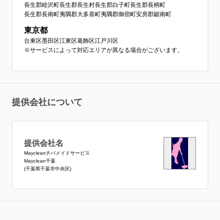
長生郡睦沢町
長生郡長生村
長生郡白子町
長生郡長柄町
長生郡長南町
夷隅郡大多喜町
夷隅郡御宿町
安房郡鋸南町
東京都
台東区
墨田区
江東区
葛飾区
江戸川区
※サービスによって対応エリアが異なる場合がございます。
提供会社について
提供会社名
Maycleanチバメイドサービス
Mayclean千葉
(千葉県千葉市中央区)