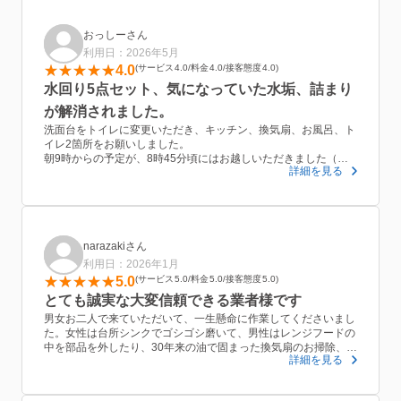
変わることもなく明朗会計で安心出来ました。
当初家族は人に掃除をしてもらう事に少し後ろめたさを感じてい
たようですが、実際にプロの方々に綺麗にしてもらった水回りを
おっしーさん
見て本当に喜んでいました。
利用日：2026年5月
また依頼させてもらいたいです。
4.0
サービス
4.0
料金
4.0
接客態度
4.0
水回り5点セット、気になっていた水垢、詰まり
が解消されました。
洗面台をトイレに変更いただき、キッチン、換気扇、お風呂、ト
イレ2箇所をお願いしました。
朝9時からの予定が、8時45分頃にはお越しいただきました（子
詳細を見る
供の送迎で少しお待たせしてしまいました。申し訳ありませ
ん。）
そこから30−40分のお昼休憩を含め、14時半頃までお掃除いただ
きました。
片付けが済んでおらずお手数をおかけしましたが、とても綺麗に
していただきました。
narazakiさん
特にお風呂は椅子や洗面器等までピカピカになっていました。
利用日：2026年1月
男女お二人でお越しいただけだため、安心して作業をお願いする
5.0
サービス
5.0
料金
5.0
接客態度
5.0
ことができました。
とても誠実な大変信頼できる業者様です
ありがとうございました。
男女お二人で来ていただいて、一生懸命に作業してくださいまし
た。女性は台所シンクでゴシゴシ磨いて、男性はレンジフードの
中を部品を外したり、30年来の油で固まった換気扇のお掃除、大
詳細を見る
変な作業でしたのに、しっかりキレイにしてくださいました。代
金のお値段もきっかり前もって伝えられた額を受け取られて、追
加料金は無しでした。作業も費用のお支払いも、大変誠実で信頼