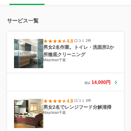
が、リピーターです。 男女2名で作業します。ですから、一人暮らしの方
でも安心です。 是非、一度、ご利用ください。
サービス一覧
4.8
口コミ 2件
男女2名作業。トイレ・洗面所2か
所徹底クリーニング
Mayclean千葉
14,000円
税込
4.8
口コミ 3件
男女2名でレンジフード分解清掃
Mayclean千葉