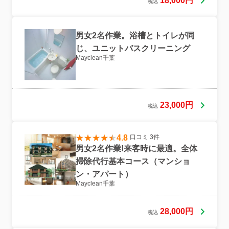
18,000円
税込
男女2名作業。浴槽とトイレが同
じ、ユニットバスクリーニング
Mayclean千葉
23,000円
税込
4.8
口コミ 3件
男女2名作業!来客時に最適。全体
掃除代行基本コース（マンショ
ン・アパート）
Mayclean千葉
28,000円
税込