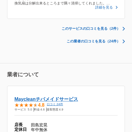
換気扇は分解出来るところまで隅々清掃してくれました。
詳細を見る
お風呂の水垢も綺麗になり、スッキリしました。
水回りの掃除でしたが、その周辺の床まで掃除してくれたのでび
っくり。
ここまで綺麗に掃除をしてくれるとは思わなかったので、依頼し
てよかったです。
このサービスの口コミを見る（2件）
ありがとうございました。
この業者の口コミを見る（24件）
業者について
Maycleanチバメイドサービス
4.8
口コミ 24件
サービス
5.0
料金
4.6
接客態度
4.9
店長
田島宏晃
定休日
年中無休