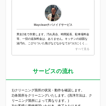
Maycleanチバメイドサービス
男女2名で作業します。汚れ具合、時間延長、駐車場料金
等、一切の追加料金は、ありません。キッチンの頑固な
油汚れ、こびりついた焦げなどなかなてがつけにくく、
ついつい見て見ぬふり..........そんな汚れもお任せくださ
すべて見る
い。レンジフードの分解清掃も行います。浴室の石鹸カ
ス、カビ。トイレの尿石。洗面所のカルキ。水回りを徹
底してキレイにいたします。
サービスの流れ
1)クリーニング箇所の状況・動作を確認します。
2)各箇所をクリーニングいたします。(洗浄方法は、ク
リーニング箇所によって異なります。)
3)お客様に最終確認いただき、終了となります。