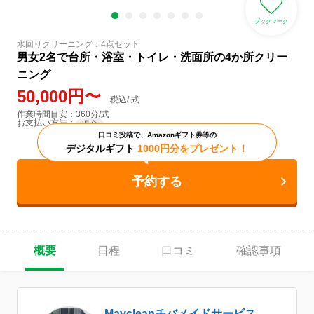
ブックマーク
水回りクリーニング：4点セット
男女2名で台所・浴室・トイレ・洗面所の4か所クリー
ニング
50,000円〜
税込/ 式
作業時間目安：360分/式
お支払い方法：
現金
口コミ投稿で、Amazonギフト券等の
デジタルギフト
1000円分をプレゼント！
予約する
概要
日程
口コミ
確認事項
Maycleanチバメイドサービス