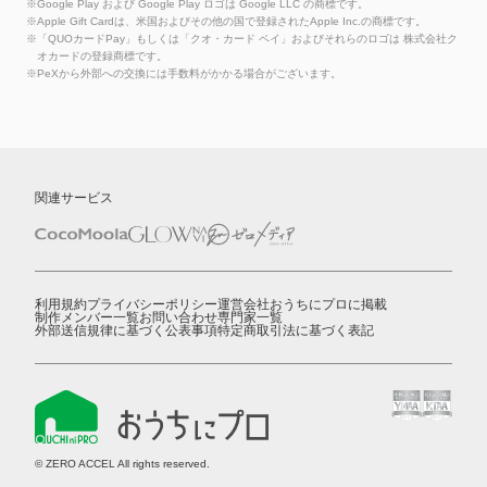
※Google Play および Google Play ロゴは Google LLC の商標です。
※Apple Gift Cardは、米国およびその他の国で登録されたApple Inc.の商標です。
※「QUOカードPay」もしくは「クオ・カード ペイ」およびそれらのロゴは 株式会社ク
オカードの登録商標です。
※PeXから外部への交換には手数料がかかる場合がございます。
関連サービス
利用規約
プライバシーポリシー
運営会社
おうちにプロに掲載
制作メンバー一覧
お問い合わせ
専門家一覧
外部送信規律に基づく公表事項
特定商取引法に基づく表記
© ZERO ACCEL All rights reserved.