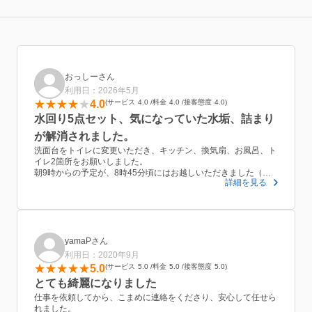
おっしーさん
利用日：2026年5月
4.0
サービス
4.0
料金
4.0
接客態度
4.0
水回り5点セット、気になっていた水垢、詰まり
が解消されました。
洗面台をトイレに変更いただき、キッチン、換気扇、お風呂、ト
イレ2箇所をお願いしました。
朝9時からの予定が、8時45分頃にはお越しいただきました（子
詳細を見る
供の送迎で少しお待たせしてしまいました。申し訳ありませ
ん。）
そこから30−40分のお昼休憩を含め、14時半頃までお掃除いただ
きました。
片付けが済んでおらずお手数をおかけしましたが、とても綺麗に
していただきました。
yamaPさん
特にお風呂は椅子や洗面器等までピカピカになっていました。
利用日：2020年9月
男女お二人でお越しいただけだため、安心して作業をお願いする
5.0
サービス
5.0
料金
5.0
接客態度
5.0
ことができました。
とても綺麗になりました
ありがとうございました。
仕事を依頼してから、こまめに連絡をくださり、安心して任せら
れました。