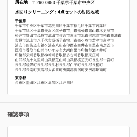
所在地
〒260-0853 千葉県千葉市中央区
水回りクリーニング：4点セットの対応地域
千葉県
千葉市中央区
千葉市花見川区
千葉市稲毛区
千葉市若葉区
千葉市緑区
千葉市美浜区
銚子市
市川市
船橋市
館山市
木更津市
松戸市
野田市
茂原市
成田市
佐倉市
東金市
旭市
習志野市
柏市
勝浦市
市原市
流山市
八千代市
我孫子市
鴨川市
鎌ケ谷市
君津市
富津市
浦安市
四街道市
袖ケ浦市
八街市
印西市
白井市
富里市
南房総市
匝瑳市
香取市
山武市
いすみ市
大網白里市
印旛郡酒々井町
印旛郡栄町
香取郡神崎町
香取郡多古町
香取郡東庄町
山武郡九十九里町
山武郡芝山町
山武郡横芝光町
長生郡一宮町
長生郡睦沢町
長生郡長生村
長生郡白子町
長生郡長柄町
長生郡長南町
夷隅郡大多喜町
夷隅郡御宿町
安房郡鋸南町
東京都
台東区
墨田区
江東区
葛飾区
江戸川区
確認事項