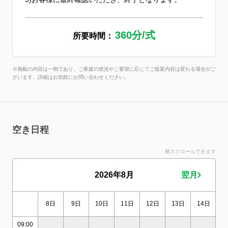
360分/式
所要時間：
※掲載の内容は一例であり、ご家庭の状況やご要望に応じてご提案内容は変わる場合がご
ざいます。詳細はお気軽にお問い合わせください。
空き日程
横スクロールできます
2026年8月
翌月
8日
9日
10日
11日
12日
13日
14日
1
09:00