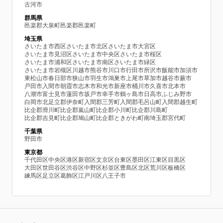
古河市
群馬県
邑楽郡大泉町
邑楽郡邑楽町
埼玉県
さいたま市西区
さいたま市北区
さいたま市大宮区
さいたま市見沼区
さいたま市中央区
さいたま市桜区
さいたま市浦和区
さいたま市南区
さいたま市緑区
さいたま市岩槻区
川越市
熊谷市
川口市
行田市
所沢市
飯能市
加須市
東松山市
春日部市
狭山市
羽生市
鴻巣市
上尾市
草加市
越谷市
蕨市
戸田市
入間市
朝霞市
志木市
和光市
新座市
桶川市
久喜市
北本市
八潮市
富士見市
蓮田市
坂戸市
幸手市
鶴ヶ島市
日高市
ふじみ野市
白岡市
北足立郡伊奈町
入間郡三芳町
入間郡毛呂山町
入間郡越生町
比企郡滑川町
比企郡嵐山町
比企郡小川町
比企郡川島町
比企郡吉見町
比企郡鳩山町
比企郡ときがわ町
南埼玉郡宮代町
千葉県
野田市
東京都
千代田区
中央区
港区
新宿区
文京区
台東区
墨田区
江東区
目黒区
大田区
世田谷区
渋谷区
中野区
杉並区
豊島区
北区
荒川区
板橋区
練馬区
足立区
葛飾区
江戸川区
八王子市