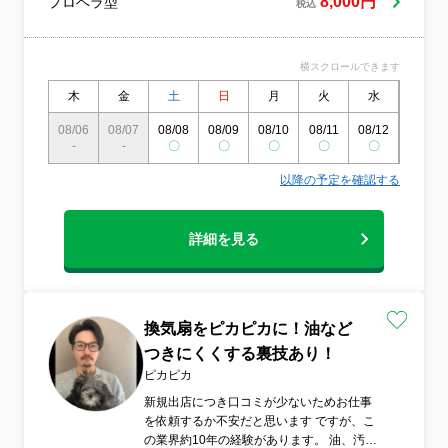
8,000円
プロペラ型
税込
横スクロールできます
木
金
土
日
月
火
水
木
08/06
08/07
08/08
08/09
08/10
08/11
08/12
08/13
-
-
〇
〇
〇
〇
〇
〇
以降の予定を確認する
詳細を見る
換気扇をピカピカに！油など
つきにくくする裏技あり！
ピカピカ
新規出店につき口コミが少ないためお仕事
を依頼するか不安だと思います ですが、こ
の業界約10年の経験があります。 油、汚れ