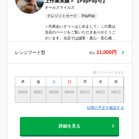
上作業実績＞【PayPay可】
オールスマイルズ
クレジットカード
PayPay
＜代表あいさつ＞はじめまして。この度は
当店のページをご覧いただきありがとうご
ざいます。当店では誠実・真心・安心感を
大切にしています。ALLSMILESは日本語で
喜色満面と書き、喜びの表情が心の中で包
11,000円
レンジフード型
税込
みきれず、顔じゅうにあふれ出ているさま
を表しています。一人でも多くの人を喜色
満面にしたい一心でこの店名にしました。
横スクロールできます
「ALLSMILESに頼んでよかった。また次も
よろしくね！」と言われるように、これま
木
金
土
日
月
火
水
木
でに年間400件以上施工してきた代表の私
が責任を持ってお伺いします。
08/06
08/07
08/08
08/09
08/10
08/11
08/12
08/13
-
-
ALLSMILES 代表 木村寛樹
-
-
-
-
-
-
以降の予定を確認する
詳細を見る