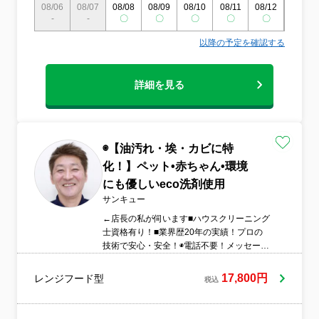
08/06
08/07
08/08
08/09
08/10
08/11
08/12
08/13
-
-
〇
〇
〇
〇
〇
〇
以降の予定を確認する
詳細を見る
◉【油汚れ・埃・カビに特
化！】ペット•赤ちゃん•環境
にも優しいeco洗剤使用
サンキュー
←店長の私が伺います■ハウスクリーニング
士資格有り！■業界歴20年の実績！プロの
技術で安心・安全！◉電話不要！メッセージ
で全て完結⁑仕事・家事・育児で時間が無
い方！■60分以内にお返事お約束！（作業
17,800円
レンジフード型
税込
中の場合は120分以内 にお返事致しま
す。）★ご満足頂けない場合は再洗浄致し
ます。