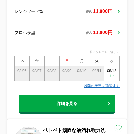
がつきにくい裏技もあります！ そちらは無
料サービス！！ 無料ですので、ぜひお試し
11,000円
レンジフード型
税込
ください！
11,000円
プロペラ型
税込
横スクロールできます
木
金
土
日
月
火
水
木
08/06
08/07
08/08
08/09
08/10
08/11
08/12
08/13
-
-
-
-
-
-
〇
-
以降の予定を確認する
詳細を見る
ベトベト頑固な油汚れ強力洗