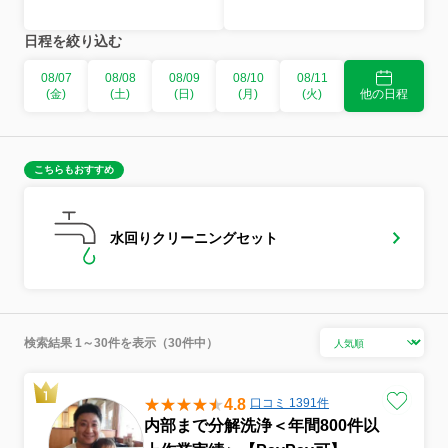
日程を絞り込む
08/07
08/08
08/09
08/10
08/11
(金)
(土)
(日)
(月)
(火)
他の日程
こちらもおすすめ
水回りクリーニングセット
検索結果 1～30件を表示（30件中）
4.8
口コミ 1391件
内部まで分解洗浄＜年間800件以