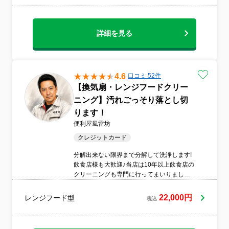
詳細を見る
4.6
口コミ 52件
【換気扇・レンジフードクリー
ニング】汚れごっそり落とし切
ります！
便利屋風雷坊
クレジットカード
分解出来ない限界まで分解して洗浄します!
飲食店様も大歓迎♪当店は10年以上飲食店の
クリーニングも専門に行ってまいりまし
た。飲食店のレンジフードといえば一般家
庭の汚れのおよそ100倍以上の汚れっぷり!
22,000円
レンジフード型
税込
その汚れを閉店後から早朝までに多いとこ
ろでは5～6台もあるような過酷な状況での
クリーニングを実施してまいりました。そ