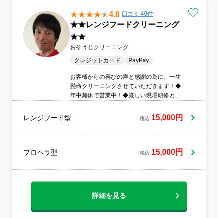
4.8
口コミ 40件
★★レンジフードクリーニング
★★
おそうじクリーニング
クレジットカード
PayPay
お客様からの喜びの声と感謝の為に、一生
懸命クリーニングさせていただきます！◆
年中無休で営業中！◆厳しい現場研修と座
学受講済み◆安心の損害保険加入済み◎◆
環境に優しいエコ洗剤を使用！アレルギー
15,000円
レンジフード型
税込
のご家庭に人気です＾＾◆訪問時の駐車代
は当店が負担◆営業時間外のご予約も相談
OK！早朝深夜料
15,000円
プロペラ型
税込
詳細を見る