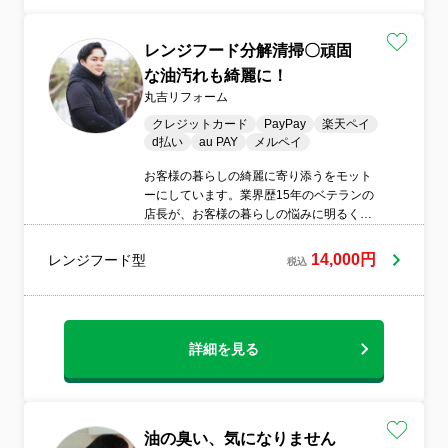
レンジフード分解清掃〇頑固
な油汚れも綺麗に！
丸吉リフォーム
クレジットカード
PayPay
楽天ペイ
d払い
au PAY
メルペイ
お客様の暮らしの綺麗に寄り添うをモット
ーにしています。業界歴15年のベテランの
店長が、お客様の暮らしの悩みに明るく笑
顔で寄り添います。気になることはなんで
もお尋ねください。サポートします。
14,000円
レンジフード型
税込
詳細を見る
油の臭い、気になりません