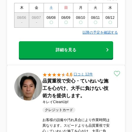
協会で修行を積み、エコ洗剤を使用、夫婦
や親子でお伺いするなど女性同行も可能で
木
金
土
日
月
火
水
木
すので、お子様やお年寄りも安心です。お
うちの絆サポートで検索。ホームページも
08/06
08/07
08/08
08/09
08/10
08/11
08/12
08/13
-
-
ご確認ください
〇
〇
〇
〇
〇
〇
以降の予定を確認する
詳細を見る
4.6
口コミ 12件
品質重視で安心・ていねいな施
工を心がけ、大手に負けない技
術力を提供します。
キレイCleanUp!
クレジットカード
お客様の設備や汚れ具合により作業時間は
異なります。スピードよりも品質重視で安
心・ていねいな施工を心がけ、大手に負け