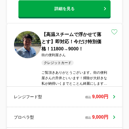
詳細を見る
【高温スチームで浮かせて落
とす】即対応！今だけ特別価
格！11800→9000！
街の便利屋さん
クレジットカード
ご覧頂きありがとうございます。街の便利
屋さんの升井といいます！掃除が大好きな
私が納得いくまでとことん綺麗にします！
お客様にはよく「こんな細かいとこまであ
りがとう」とよく好評いただいておりま
9,000円
レンジフード型
税込
す！わからないことなどなんでも聞いてく
ださい！作業は店長一人が伺うことが多い
ですが、ご希望の方は男女ペアで伺いま
す！短時間で終わらせません！キレイにな
9,000円
プロペラ型
税込
るまで頑張ります！万が一の時の損害保険
加入！