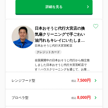
のおかげ?なのかはわかりませんが一般家庭
のとんでもない汚れのレンジフードも、驚
詳細を見る
きのピッカピカに仕上げてしまいます。も
ちろん目に見えない箇所も徹底的に磨き上
げます!そこまでやってこの価格にてクリー
ニングいたします。他のお店とは格が違う
日本おそうじ代行大宮店の換
クリーニングを是非、お試しください!
気扇クリーニングで手ごわい
油汚れもキレイにいたしま
日本おそうじ代行大宮宮町店
す！
クレジットカード
全国展開中の日本おそうじ代行から独立致
しました日本おそうじ代行大宮宮町店で
す！ハウスクリーニングを通じて、お客様
の快適な暮らしをサポートしたいと考えて
おります！お気軽にお問い合わせくださ
7,500円
レンジフード型
税込
い！
8,000円
プロペラ型
税込