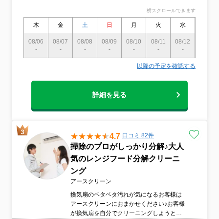
横スクロールできます
木
金
土
日
月
火
水
木
08/06
08/07
08/08
08/09
08/10
08/11
08/12
08/13
-
-
-
-
-
-
-
-
以降の予定を確認する
詳細を見る
4.7
口コミ 82件
掃除のプロがしっかり分解♪大人
気のレンジフード分解クリーニ
ング
アースクリーン
換気扇のベタベタ汚れが気になるお客様は
アースクリーンにおまかせください♪お客様
が換気扇を自分でクリーニングしようとし