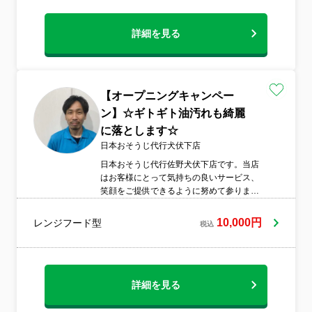
詳細を見る
【オープニングキャンペー
ン】☆ギトギト油汚れも綺麗
に落とします☆
日本おそうじ代行犬伏下店
日本おそうじ代行佐野犬伏下店です。当店
はお客様にとって気持ちの良いサービス、
笑顔をご提供できるように努めて参りま
す。清掃する部分は隅々まで1つ1つ丁寧に
作業し清掃の説明も交えて少しでもお客様
10,000円
レンジフード型
税込
のお悩みやご質問にお答えできるよう日々
努力と研究を重ねておりま
す。 まずは今
読んでいただいている皆様を笑顔に出来る
ことを楽しみにしています。機会がありま
詳細を見る
したら宜しくお願い致します。