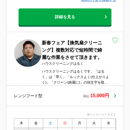
詳細を見る
新春フェア【換気扇クリーニ
ング】複数対応で短時間で綺
麗な作業をさせて頂きます。
ハウスクリーニングはるく
ハウスクリーニングはるくです。「はる
く」は「早く」「ルックスよく(仕上がりよ
く)」「クリーン(綺麗に)」の頭文字を取っ
たものです。清掃の国家資格保持者が在籍
しております。複数人での対応を基本とさ
15,000円
レンジフード型
税込
せて頂きます。複数人による作業で迅速に
綺麗な作業をさせて頂きます。お客様に作
業の経過をしっかりお見せし、透明性を重
横スクロールできます
視しております。
木
金
土
日
月
火
水
木