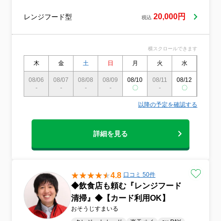
ても、分解したら元に戻るか心配！ベタベ
タな油はがんばって掃除してもなかなか綺
20,000円
レンジフード型
税込
麗にならない！とお悩みではないでしょう
か。アースクリーンにご依頼いただければ
掃除のプロが専門の道具と洗剤を使い和分
横スクロールできます
け中から外までしっかり綺麗にさせていた
だきます。定期的にクリーニングすること
木
金
土
日
月
火
水
木
で汚れによる塗装の劣化、モーターを含め
た電気部品への負担を和らげ換気扇の長持
08/06
08/07
08/08
08/09
08/10
08/11
08/12
08/13
-
-
ちにもつながります。
-
-
〇
-
〇
〇
以降の予定を確認する
詳細を見る
4.8
口コミ 50件
◆飲食店も頼む『レンジフード
清掃』◆【カード利用OK】
おそうじすまいる