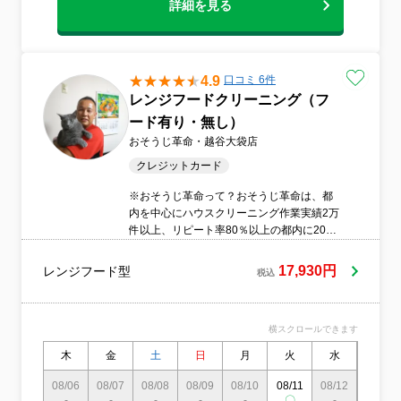
詳細を見る
いたします。
4.9
口コミ 6件
レンジフードクリーニング（フ
ード有り・無し）
おそうじ革命・越谷大袋店
クレジットカード
※おそうじ革命って？おそうじ革命は、都
内を中心にハウスクリーニング作業実績2万
件以上、リピート率80％以上の都内に20店
舗を展開する汚れと戦うプロ集団です。
私、吉沼はおそうじ革命で約1年間、さまざ
17,930円
レンジフード型
税込
まハウスクリーニングやエアコンクリーニ
ングの経験を積み、会社から高い技術を認
められ越谷大袋店の出店の許可を頂いてま
横スクロールできます
す。安心して、ご依頼ください。
木
金
土
日
月
火
水
木
08/06
08/07
08/08
08/09
08/10
08/11
08/12
08/13
-
-
-
-
-
〇
-
-