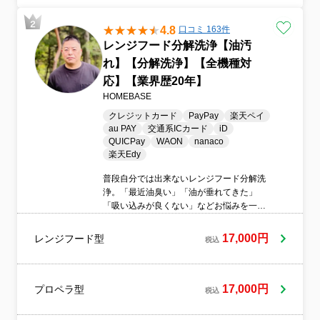
4.8
口コミ 163件
レンジフード分解洗浄【油汚
れ】【分解洗浄】【全機種対
応】【業界歴20年】
HOMEBASE
クレジットカード
PayPay
楽天ペイ
au PAY
交通系ICカード
iD
QUICPay
WAON
nanaco
楽天Edy
普段自分では出来ないレンジフード分解洗
浄。「最近油臭い」「油が垂れてきた」
「吸い込みが良くない」などお悩みを一気
に解決するのが、レンジフードクリー二ン
グサービス。プロにお任せをして、安心し
17,000円
レンジフード型
税込
てレンジフードをご使用できる環境を作り
ましょう。
17,000円
プロペラ型
税込