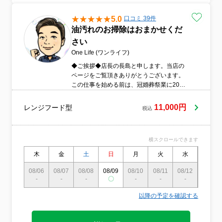
5.0
口コミ 39件
油汚れのお掃除はおまかせくだ
さい
One Life (ワンライフ)
◆ご挨拶◆店長の長島と申します。当店の
ページをご覧頂きありがとうございます。
この仕事を始める前は、冠婚葬祭業に20年
あまり携わり、約1500件のお客様を担当さ
せて頂きました。前職の経験を活かし、初
11,000円
レンジフード型
税込
めてハウスクリーニングを頼むお客様も多
くいらっしゃるので、一つ一つ丁寧に施工
し、お客様に喜ばれるようなサービスを提
横スクロールできます
供し、満足して頂けるよう日々心がけてい
ます。また、当店では常にお客様のニーズ
木
金
土
日
月
火
水
木
に合わせ、きめ細かいサービスをご提案、
ご提供致します。施工に際し、細心の注意
08/06
08/07
08/08
08/09
08/10
08/11
08/12
08/13
-
-
を払い作業いたしますが、万が一に備えて
-
〇
-
-
-
-
損害保険にも加入しておりますのでご安心
以降の予定を確認する
ください。また、私は動物好きですのでペ
ットを飼っていらっしゃるご家庭からのご
依頼も大歓迎です！どうぞよろしくお願い