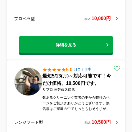
クリーニング（キッチン・レンジフード・
浴室・洗面所・トイレ）も行っていま
す！！
10,000円
プロペラ型
税込
詳細を見る
5.0
口コミ 3件
最短5/13(月)～対応可能です！今
だけ価格、10,500円です。
リプロ 三芳藤久保店
数あるクリーニング業者の中から弊社のペ
ージをご覧頂きありがとうございます。換
気扇はご家庭の中でもっともおそうじが面
倒な場所のひとつです。そのままにしてお
くと油汚れでフィルターが目詰まりし換気
10,500円
レンジフード型
税込
も悪くなってしまいます。 フィルターやフ
ァンなどのパーツも分解して一つ一つ丁寧