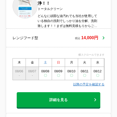
浄！！
トータルクリーン
どんなに頑固な油汚れでも当社が使用して
いる独自の洗剤でしっかり油を分解、洗剤
致します！！まずは無料見積もりからご相
談ください。
14,000円
レンジフード型
税込
横スクロールできます
木
金
土
日
月
火
水
木
08/06
08/07
08/08
08/09
08/10
08/11
08/12
08/13
-
-
〇
〇
〇
〇
〇
〇
以降の予定を確認する
詳細を見る