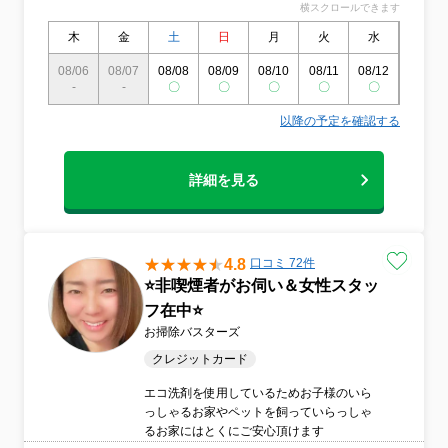
横スクロールできます
木
金
土
日
月
火
水
木
08/06
08/07
08/08
08/09
08/10
08/11
08/12
08/13
-
-
〇
〇
〇
〇
〇
〇
以降の予定を確認する
詳細を見る
4.8
口コミ 72件
⭐️非喫煙者がお伺い＆女性スタッ
フ在中⭐
お掃除バスターズ
クレジットカード
エコ洗剤を使用しているためお子様のいら
っしゃるお家やペットを飼っていらっしゃ
るお家にはとくにご安心頂けます