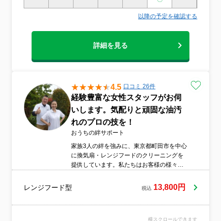
以降の予定を確認する
詳細を見る
4.5
口コミ 26件
経験豊富な女性スタッフがお伺
いします。気配りと頑固な油汚
れのプロの技を！
おうちの絆サポート
家族3人の絆を強みに、東京都町田市を中心
に換気扇・レンジフードのクリーニングを
提供しています。私たちはお客様の様々な
お悩みを解決し、年間施工件数1000件を達
成しました！また昨年度のお客様満足度は
13,800円
レンジフード型
税込
96％で、「親切」「ていねい」「きれい」
「わかりやすい」といったお声を多数いた
だいております。日本ハウスクリーニング
横スクロールできます