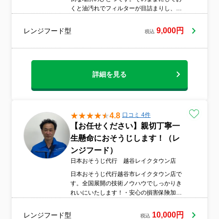
くと油汚れでフィルターが目詰まりし、換
気も悪くなってしまいます。当店では、フ
ィルターやファンも分解してひとつひとつ
9,000円
レンジフード型
税込
丁寧に洗浄します！
詳細を見る
4.8
口コミ 4件
【お任せください】親切丁寧一
生懸命におそうじします！（レ
ンジフード）
日本おそうじ代行 越谷レイクタウン店
日本おそうじ代行越谷市レイクタウン店で
す。全国展開の技術ノウハウでしっかりき
れいにいたします！・安心の損害保険加
入。・お気軽にご相談下さい。エアコンク
リーニングや洗濯機クリーニングや水回り
10,000円
レンジフード型
税込