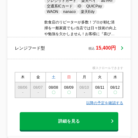
クレジットカード
楽天ペイ
au PAY
交通系ICカード
iD
QUICPay
WAON
nanaco
楽天Edy
飲食店のリピーターが多数！プロが頼む清
掃を一般家庭でも♪当店では日々技術の向上
や勉強を欠かしません！お客様に『喜び』
と『感動』を届けます！損害保険加入済
み！訪問時の駐車代は当店が全額負担！エ
15,400円
レンジフード型
税込
コ洗剤対応可能！制服着用＆スリッパ持参
で訪問いたします！
横スクロールできます
木
金
土
日
月
火
水
木
08/06
08/07
08/08
08/09
08/10
08/11
08/12
08/13
-
-
〇
〇
-
〇
〇
〇
以降の予定を確認する
詳細を見る