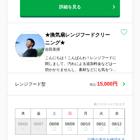
詳細を見る
★換気扇レンジフードクリー
ニング★
吉田美掃
こんにちは！こんばんわ！レンジフードに
関しまして、汚れによる追加料金などは一
切かかりませんし、素材などにも気をつけ
ベトベトした経年油もしっかり見落としな
く落とします！
15,000円
レンジフード型
税込
横スクロールできます
木
金
土
日
月
火
水
木
08/06
08/07
08/08
08/09
08/10
08/11
08/12
08/13
-
-
〇
〇
〇
〇
〇
〇
以降の予定を確認する