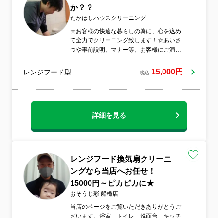
か？？
たかはしハウスクリーニング
☆お客様の快適な暮らしの為に、心を込め
て全力でクリーニング致します！☆あいさ
つや事前説明、マナー等、お客様にご満足
いただけるよう、努力していきます！☆ハ
ウスクリーニングやエアコンクリーニング
15,000円
レンジフード型
税込
の研修会に参加し、知識・技術・マナーの
向上を目指します！☆穏やかで有名な代表
の髙橋がお伺いいたします♪☆ハウスクリー
ニング士、整理収納アドバイザーを取得し
ています！
詳細を見る
レンジフード換気扇クリーニ
ングなら当店へお任せ！
15000円～ピカピカに★
おそうじ彩 船橋店
当店のページをご覧いただきありがとうご
ざいます。浴室、トイレ、洗面台、キッチ