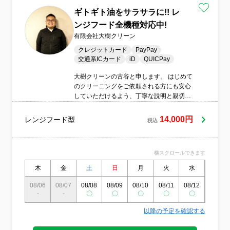
ギトギト油をサラサラに!! レ
ンジフード全機種対応中!
有限会社大樹クリーン
クレジットカード
PayPay
交通系ICカード
iD
QUICPay
大樹クリーンの古谷と申します。 はじめて
のクリーニングをご依頼される方にも安心
していただけるよう、丁寧な説明と親切な
対応を心がけております。 お客様には満足
度の高いサービスをお約束いたします。
14,000円
レンジフード型
税込
横スクロールできます
木
金
土
日
月
火
水
木
08/06
08/07
08/08
08/09
08/10
08/11
08/12
08/13
-
-
〇
〇
〇
〇
〇
〇
以降の予定を確認する