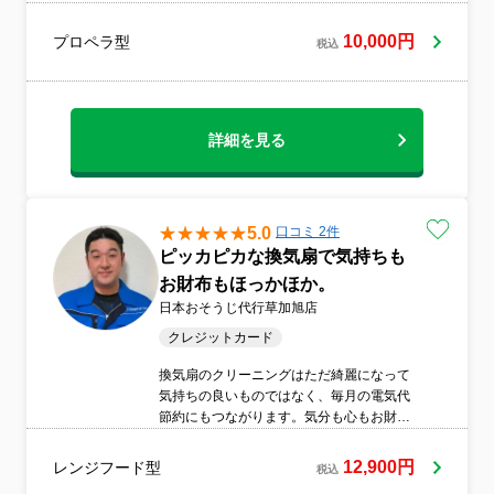
に洗浄いたしますのでぜひ、一度ご利用く
ださい！●損害保険加入済みで安心です！●
10,000円
プロペラ型
税込
早朝・深夜の予約も追加料金は発生しませ
ん！
詳細を見る
5.0
口コミ 2件
ピッカピカな換気扇で気持ちも
お財布もほっかほか。
日本おそうじ代行草加旭店
クレジットカード
換気扇のクリーニングはただ綺麗になって
気持ちの良いものではなく、毎月の電気代
節約にもつながります。気分も心もお財布
にも優しくウキウキです。なにか気になる
所ありましたら、なんでもお申し付けくだ
12,900円
レンジフード型
税込
さい。それではお待ちしております。