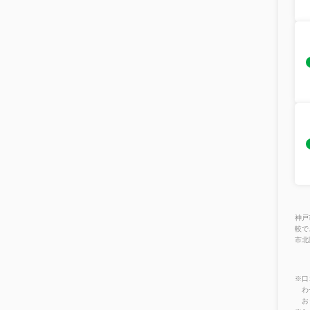
神戸
較で
市北
※口
わ
お