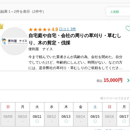
結果 1～2件を表示（2件中）
4.9
口コミ 3件
自宅庭や自宅・会社の周りの草刈り・草むし
り、木の剪定・伐採
便利屋 ナイス
今まで頼んでいた業者さんが高齢の為、会社を閉めた。自分
でしていたけど、年齢的にしんどい。時間がない。などの方
には、是非弊社の草刈り・草むしりのご依頼をしてくださ
い。今まで3,000以上の草刈り・草むしり・木の剪定・伐採
をしてきた弊社にお任せ下さい。なお、現地見積は無料であ
15,000円
税込
り、見積後の追加料金は一切頂いておりません。
横スクロールできます
日
月
火
水
木
金
土
日
月
08/09
08/10
08/11
08/12
08/13
08/14
08/15
08/16
08/17
-
-
〇
-
〇
-
〇
-
〇