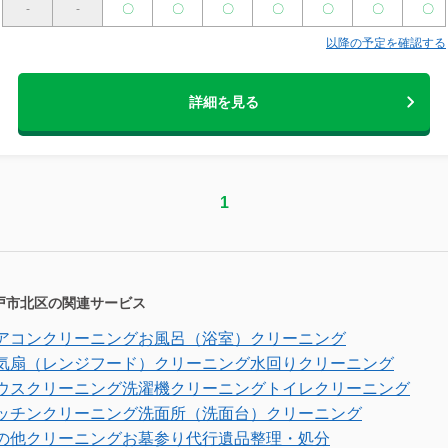
-
-
〇
〇
〇
〇
〇
〇
〇
以降の予定を確認する
詳細を見る
1
戸市北区の関連サービス
アコンクリーニング
お風呂（浴室）クリーニング
気扇（レンジフード）クリーニング
水回りクリーニング
ウスクリーニング
洗濯機クリーニング
トイレクリーニング
ッチンクリーニング
洗面所（洗面台）クリーニング
の他クリーニング
お墓参り代行
遺品整理・処分