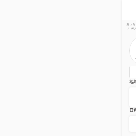
おうち
神
地
日