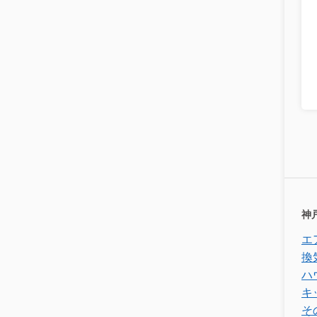
神
エ
換
ハ
キ
そ