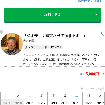
以降の予定を確認する
詳細を見る
『必ず美しく剪定させて頂きます。』
大東造園
クレジットカード
PayPay
☆☆☆☆☆☆☆ご依頼頂いたお客様が後悔されることがない
ように、必ず、ご満足頂けるように、『必ず、丁寧を大切
に。』祖父と2人で、必ず丁寧に作業に務めさせて頂いてお
ります。
5,000円
税込
横スクロールできます
日
月
火
水
木
金
土
日
月
08/09
08/10
08/11
08/12
08/13
08/14
08/15
08/16
08/17