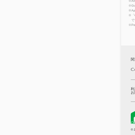
※Am
※Go
※A
※「
で
※P
関
利
お
© 