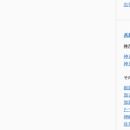
出
兵
神
神
神
そ
姫
加
加
た
神
佐