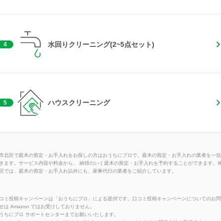
水回りクリーニング(2~5点セット)
4
ハウスクリーニング
5
市北区で庭木の剪定・お手入れをお探しの方はおうちにプロで、庭木の剪定・お手入れの業者を一括
きます。サービス内容や料金から、 納得のいく庭木の剪定・お手入れを予約することができます。
区では、庭木の剪定・お手入れ以外にも、家事代行の業者をご紹介しています。
コミ投稿キャンペーンは「おうちにプロ」による提供です。口コミ投稿キャンペーンについてのお問
せは Amazon ではお受けしておりません。
うちにプロ サポートセンターまでお願いいたします。