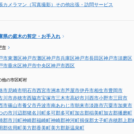
張カメラマン（写真撮影）
その他出張・訪問サービス
庫県の庭木の剪定・お手入れ
戸市
戸市東灘区
神戸市灘区
神戸市兵庫区
神戸市長田区
神戸市須磨区
戸市垂水区
神戸市中央区
神戸市西区
の他の市区町村
路市
尼崎市
明石市
西宮市
洲本市
芦屋市
伊丹市
相生市
豊岡市
古川市
赤穂市
西脇市
宝塚市
三木市
高砂市
川西市
小野市
三田市
西市
篠山市
養父市
丹波市
南あわじ市
朝来市
淡路市
宍粟市
加東市
つの市
川辺郡猪名川町
多可郡多可町
加古郡稲美町
加古郡播磨町
崎郡市川町
神崎郡福崎町
神崎郡神河町
揖保郡太子町
赤穂郡上郡
用郡佐用町
美方郡香美町
美方郡新温泉町