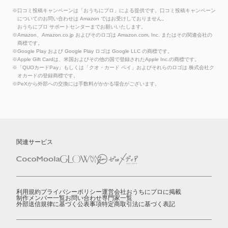
※口コミ投稿キャンペーンは「おうちにプロ」による提供です。口コミ投稿キャンペーン
についてのお問い合わせは Amazon ではお受けしておりません。
おうちにプロ サポートセンターまでお願いいたします。
※Amazon、Amazon.co.jp およびそのロゴは Amazon.com, Inc. またはその関連会社の
商標です。
※Google Play および Google Play ロゴは Google LLC の商標です。
※Apple Gift Cardは、米国およびその他の国で登録されたApple Inc.の商標です。
※「QUOカードPay」もしくは「クオ・カード ペイ」およびそれらのロゴは 株式会社ク
オカードの登録商標です。
※PeXから外部への交換には手数料がかかる場合がございます。
関連サービス
利用規約
プライバシーポリシー
運営会社
おうちにプロに掲載
制作メンバー一覧
お問い合わせ
専門家一覧
外部送信規律に基づく公表事項
特定商取引法に基づく表記