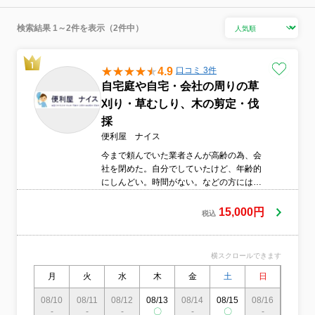
検索結果 1～2件を表示（2件中）
4.9
口コミ 3件
自宅庭や自宅・会社の周りの草
刈り・草むしり、木の剪定・伐
採
便利屋 ナイス
今まで頼んでいた業者さんが高齢の為、会
社を閉めた。自分でしていたけど、年齢的
にしんどい。時間がない。などの方には、
是非弊社の草刈り・草むしりのご依頼をし
てください。今まで3,000以上の草刈り・草
15,000円
税込
むしり・木の剪定・伐採をしてきた弊社に
お任せ下さい。なお、現地見積は無料であ
り、見積後の追加料金は一切頂いておりま
横スクロールできます
せん。
月
火
水
木
金
土
日
月
08/10
08/11
08/12
08/13
08/14
08/15
08/16
08/17
-
-
-
〇
-
〇
-
〇