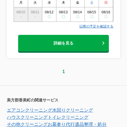
月
火
水
木
金
土
日
月
08/10
08/11
08/12
08/13
08/14
08/15
08/16
08/17
-
-
〇
〇
〇
〇
〇
〇
以降の予定を確認する
詳細を見る
1
美方郡香美町の関連サービス
エアコンクリーニング
水回りクリーニング
ハウスクリーニング
トイレクリーニング
その他クリーニング
お墓参り代行
遺品整理・処分