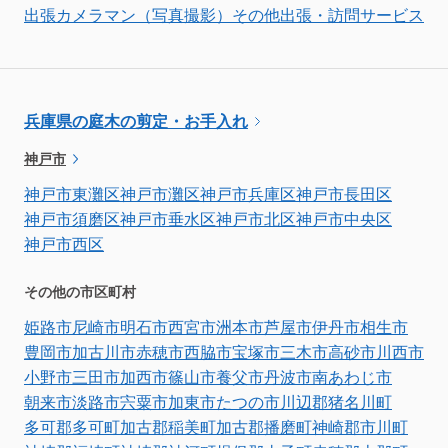
出張カメラマン（写真撮影）
その他出張・訪問サービス
兵庫県の庭木の剪定・お手入れ
神戸市
神戸市東灘区
神戸市灘区
神戸市兵庫区
神戸市長田区
神戸市須磨区
神戸市垂水区
神戸市北区
神戸市中央区
神戸市西区
その他の市区町村
姫路市
尼崎市
明石市
西宮市
洲本市
芦屋市
伊丹市
相生市
豊岡市
加古川市
赤穂市
西脇市
宝塚市
三木市
高砂市
川西市
小野市
三田市
加西市
篠山市
養父市
丹波市
南あわじ市
朝来市
淡路市
宍粟市
加東市
たつの市
川辺郡猪名川町
多可郡多可町
加古郡稲美町
加古郡播磨町
神崎郡市川町