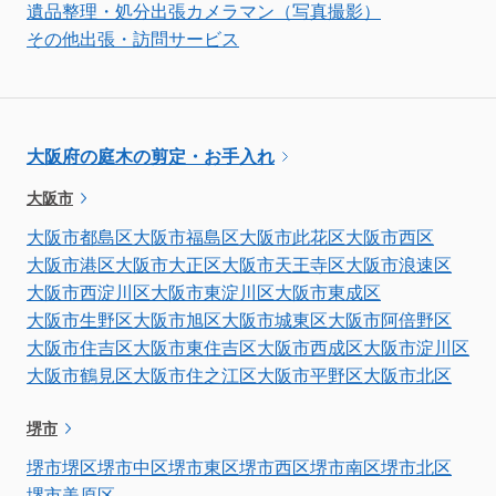
遺品整理・処分
出張カメラマン（写真撮影）
その他出張・訪問サービス
大阪府の庭木の剪定・お手入れ
大阪市
大阪市都島区
大阪市福島区
大阪市此花区
大阪市西区
大阪市港区
大阪市大正区
大阪市天王寺区
大阪市浪速区
大阪市西淀川区
大阪市東淀川区
大阪市東成区
大阪市生野区
大阪市旭区
大阪市城東区
大阪市阿倍野区
大阪市住吉区
大阪市東住吉区
大阪市西成区
大阪市淀川区
大阪市鶴見区
大阪市住之江区
大阪市平野区
大阪市北区
堺市
堺市堺区
堺市中区
堺市東区
堺市西区
堺市南区
堺市北区
堺市美原区