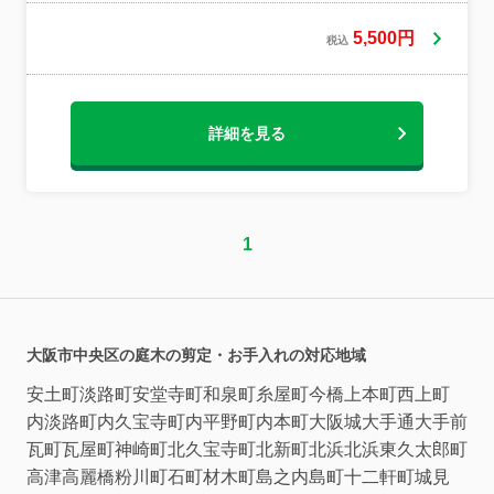
入済み◇作業や仕上がりにご不満の場合
は、無料で追加対応いたします。◇お客様
5,500円
税込
のお力になります！ぜひご相談ください。
まずはお気軽にご相談ください！
詳細を見る
1
大阪市中央区の庭木の剪定・お手入れの対応地域
安土町
淡路町
安堂寺町
和泉町
糸屋町
今橋
上本町西
上町
内淡路町
内久宝寺町
内平野町
内本町
大阪城
大手通
大手前
瓦町
瓦屋町
神崎町
北久宝寺町
北新町
北浜
北浜東
久太郎町
高津
高麗橋
粉川町
石町
材木町
島之内
島町
十二軒町
城見