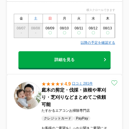
横スクロールできます
金
土
日
月
火
水
木
金
08/07
08/08
08/09
08/10
08/11
08/12
08/13
08/14
-
-
〇
〇
〇
〇
〇
〇
以降の予定を確認する
詳細を見る
4.9
口コミ 281件
庭木の剪定・伐採・抜根や草刈
り・芝刈りなどまとめてご依頼
可能
たすかるエアコンお掃除専門店
クレジットカード
PayPay
お客様のご要望をしっかり聞きご要望にそ