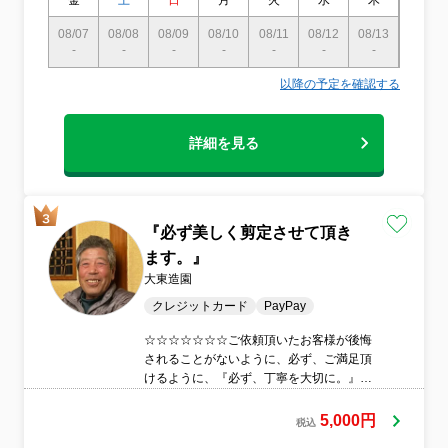
金
土
日
月
火
水
木
金
08/07
08/08
08/09
08/10
08/11
08/12
08/13
08/14
-
-
-
-
-
-
-
〇
以降の予定を確認する
詳細を見る
『必ず美しく剪定させて頂き
ます。』
大東造園
クレジットカード
PayPay
☆☆☆☆☆☆☆ご依頼頂いたお客様が後悔
されることがないように、必ず、ご満足頂
けるように、『必ず、丁寧を大切に。』祖
父と2人で、必ず丁寧に作業に務めさせて頂
いております。
5,000円
税込