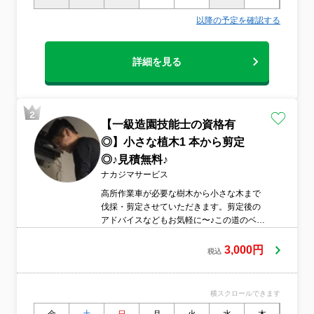
以降の予定を確認する
詳細を見る
【一級造園技能士の資格有
◎】小さな植木1 本から剪定
◎♪見積無料♪
ナカジマサービス
高所作業車が必要な樹木から小さな木まで
伐採・剪定させていただきます。剪定後の
アドバイスなどもお気軽に〜♪この道のベテ
ランがお伺いさせていただきます(^^♪
3,000円
税込
横スクロールできます