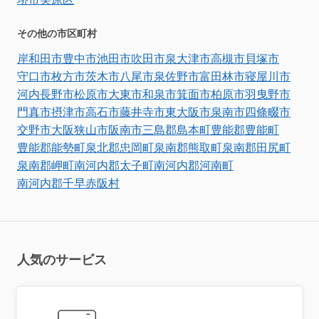
その他の市区町村
岸和田市
豊中市
池田市
吹田市
泉大津市
高槻市
貝塚市
守口市
枚方市
茨木市
八尾市
泉佐野市
富田林市
寝屋川市
河内長野市
松原市
大東市
和泉市
箕面市
柏原市
羽曳野市
門真市
摂津市
高石市
藤井寺市
東大阪市
泉南市
四條畷市
交野市
大阪狭山市
阪南市
三島郡島本町
豊能郡豊能町
豊能郡能勢町
泉北郡忠岡町
泉南郡熊取町
泉南郡田尻町
泉南郡岬町
南河内郡太子町
南河内郡河南町
南河内郡千早赤阪村
人気のサービス