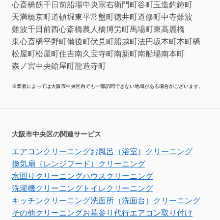
心斎橋筋
千日前
船場中央
宗右衛門町
谷町
玉造
釣鐘町
天満橋京町
道頓堀
東平
常盤町
徳井町
道修町
中寺
難波
難波千日前
西心斎橋
農人橋
博労町
馬場町
東高麗橋
東心斎橋
平野町
備後町
伏見町
船越町
法円坂
本町
本町橋
松屋町
松屋町住吉
南久宝寺町
南新町
南船場
南本町
森ノ宮中央
鎗屋町
龍造寺町
※業者によっては大阪市中央区内でも一部訪問できない地域がある場合がございます。
大阪市中央区の関連サービス
エアコンクリーニング
お風呂（浴室）クリーニング
換気扇（レンジフード）クリーニング
水回りクリーニング
ハウスクリーニング
洗濯機クリーニング
トイレクリーニング
キッチンクリーニング
洗面所（洗面台）クリーニング
その他クリーニング
お墓参り代行
エアコン取り付け