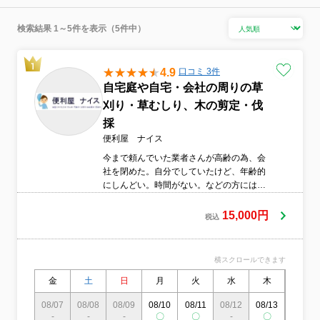
検索結果 1～5件を表示（5件中）
4.9
口コミ 3件
自宅庭や自宅・会社の周りの草
刈り・草むしり、木の剪定・伐
採
便利屋 ナイス
今まで頼んでいた業者さんが高齢の為、会
社を閉めた。自分でしていたけど、年齢的
にしんどい。時間がない。などの方には、
是非弊社の草刈り・草むしりのご依頼をし
てください。今まで3,000以上の草刈り・草
15,000円
税込
むしり・木の剪定・伐採をしてきた弊社に
お任せ下さい。なお、現地見積は無料であ
り、見積後の追加料金は一切頂いておりま
横スクロールできます
せん。
金
土
日
月
火
水
木
金
08/07
08/08
08/09
08/10
08/11
08/12
08/13
08/14
-
-
-
〇
〇
-
〇
-