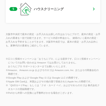
ハウスクリーニング
5
大阪市中央区で庭木の剪定・お手入れをお探しの方はおうちにプロで、庭木の剪定・お手
入れの業者を一括で比較できます。サービス内容や料金から、 納得のいく庭木の剪定・
お手入れを予約することができます。大阪市中央区では、庭木の剪定・お手入れ以外に
も、家事代行の業者をご紹介しています。
※口コミ投稿キャンペーンは「おうちにプロ」による提供です。口コミ投稿キャンペーン
についてのお問い合わせは Amazon ではお受けしておりません。
おうちにプロ サポートセンターまでお願いいたします。
※Amazon、Amazon.co.jp およびそのロゴは Amazon.com, Inc. またはその関連会社の
商標です。
※Google Play および Google Play ロゴは Google LLC の商標です。
※Apple Gift Cardは、米国およびその他の国で登録されたApple Inc.の商標です。
※「QUOカードPay」もしくは「クオ・カード ペイ」およびそれらのロゴは 株式会社ク
オカードの登録商標です。
※PeXから外部への交換には手数料がかかる場合がございます。