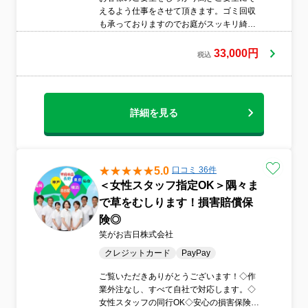
えるよう仕事をさせて頂きます。ゴミ回収
も承っておりますのでお庭がスッキリ綺麗
になります。親切丁寧な対応を心がけてお
ります。
33,000円
税込
詳細を見る
5.0
口コミ 36件
＜女性スタッフ指定OK＞隅々ま
で草をむしります！損害賠償保
険◎
笑がお吉日株式会社
クレジットカード
PayPay
ご覧いただきありがとうございます！◇作
業外注なし、すべて自社で対応します。◇
女性スタッフの同行OK◇安心の損害保険加