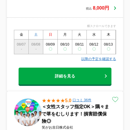
草刈り どうやって処分していいかわからな
い庭石の撤去 苦情や地震が心配 そんな
8,000円
税込
あなたの庭や空き地のスッキリ作業 お任
せください！
横スクロールできます
金
土
日
月
火
水
木
金
08/07
08/08
08/09
08/10
08/11
08/12
08/13
08/14
-
-
〇
〇
〇
〇
〇
〇
以降の予定を確認する
詳細を見る
5.0
口コミ 36件
＜女性スタッフ指定OK＞隅々ま
で草をむしります！損害賠償保
険◎
笑がお吉日株式会社