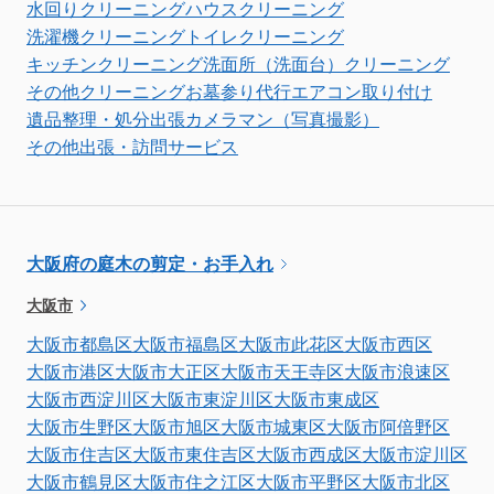
水回りクリーニング
ハウスクリーニング
洗濯機クリーニング
トイレクリーニング
キッチンクリーニング
洗面所（洗面台）クリーニング
その他クリーニング
お墓参り代行
エアコン取り付け
遺品整理・処分
出張カメラマン（写真撮影）
その他出張・訪問サービス
大阪府の庭木の剪定・お手入れ
大阪市
大阪市都島区
大阪市福島区
大阪市此花区
大阪市西区
大阪市港区
大阪市大正区
大阪市天王寺区
大阪市浪速区
大阪市西淀川区
大阪市東淀川区
大阪市東成区
大阪市生野区
大阪市旭区
大阪市城東区
大阪市阿倍野区
大阪市住吉区
大阪市東住吉区
大阪市西成区
大阪市淀川区
大阪市鶴見区
大阪市住之江区
大阪市平野区
大阪市北区