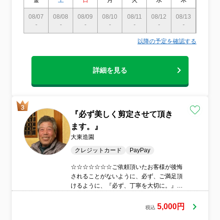
金
土
日
月
火
水
木
金
08/07
08/08
08/09
08/10
08/11
08/12
08/13
08/14
-
-
-
-
-
-
-
〇
以降の予定を確認する
詳細を見る
『必ず美しく剪定させて頂き
ます。』
大東造園
クレジットカード
PayPay
☆☆☆☆☆☆☆ご依頼頂いたお客様が後悔
されることがないように、必ず、ご満足頂
けるように、『必ず、丁寧を大切に。』祖
父と2人で、必ず丁寧に作業に務めさせて頂
いております。
5,000円
税込