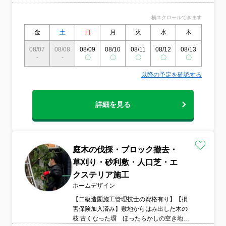
横スクロールできます
金
土
日
月
火
水
木
金
08/07
08/08
08/09
08/10
08/11
08/12
08/13
08/14
-
-
〇
〇
〇
〇
〇
〇
以降の予定を確認する
詳細を見る
庭木の伐採・ブロック撤去・
草刈り・砂利敷・人口芝・エ
クステリア施工
ホームデザイン
【二級造園施工管理技士の資格有り】【損
害保険加入済み】敷地からはみ出した木の
枝 古くなった塀 ほったらかしの空き地の