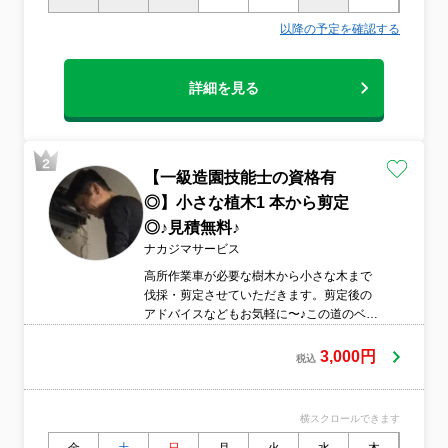
以降の予定を確認する
詳細を見る
【一級造園技能士の資格有
◎】小さな植木1 本から剪定
◎♪見積無料♪
ナカジマサービス
高所作業車が必要な樹木から小さな木まで
伐採・剪定させていただきます。剪定後の
アドバイスなどもお気軽に〜♪この道のベテ
ランがお伺いさせていただきます(^^♪
3,000円
税込
横スクロールできます