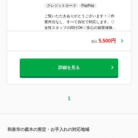
クレジットカード
PayPay
ご覧いただきありがとうございます！◇作
業外注なし、すべて自社で対応します。◇
女性スタッフの同行OK◇安心の損害保険加
入済み◇作業や仕上がりにご不満の場合
は、無料で追加対応いたします。◇お客様
5,500円
税込
のお力になります！ぜひご相談ください。
まずはお気軽にご相談ください！
詳細を見る
1
和泉市の庭木の剪定・お手入れの対応地域