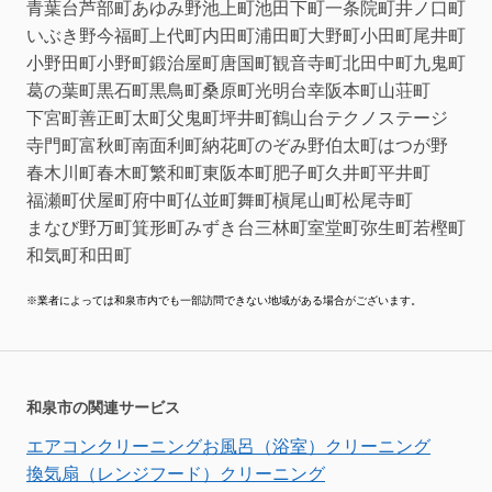
青葉台
芦部町
あゆみ野
池上町
池田下町
一条院町
井ノ口町
いぶき野
今福町
上代町
内田町
浦田町
大野町
小田町
尾井町
小野田町
小野町
鍛治屋町
唐国町
観音寺町
北田中町
九鬼町
葛の葉町
黒石町
黒鳥町
桑原町
光明台
幸
阪本町
山荘町
下宮町
善正町
太町
父鬼町
坪井町
鶴山台
テクノステージ
寺門町
富秋町
南面利町
納花町
のぞみ野
伯太町
はつが野
春木川町
春木町
繁和町
東阪本町
肥子町
久井町
平井町
福瀬町
伏屋町
府中町
仏並町
舞町
槇尾山町
松尾寺町
まなび野
万町
箕形町
みずき台
三林町
室堂町
弥生町
若樫町
和気町
和田町
※業者によっては和泉市内でも一部訪問できない地域がある場合がございます。
和泉市の関連サービス
エアコンクリーニング
お風呂（浴室）クリーニング
換気扇（レンジフード）クリーニング