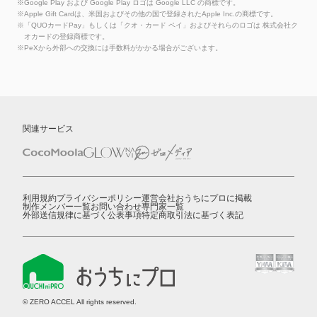
※Google Play および Google Play ロゴは Google LLC の商標です。
※Apple Gift Cardは、米国およびその他の国で登録されたApple Inc.の商標です。
※「QUOカードPay」もしくは「クオ・カード ペイ」およびそれらのロゴは 株式会社ク
オカードの登録商標です。
※PeXから外部への交換には手数料がかかる場合がございます。
関連サービス
利用規約
プライバシーポリシー
運営会社
おうちにプロに掲載
制作メンバー一覧
お問い合わせ
専門家一覧
外部送信規律に基づく公表事項
特定商取引法に基づく表記
© ZERO ACCEL All rights reserved.