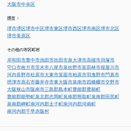
大阪市中央区
堺市
堺市堺区
堺市中区
堺市東区
堺市西区
堺市南区
堺市北区
堺市美原区
その他の市区町村
岸和田市
豊中市
池田市
吹田市
泉大津市
高槻市
貝塚市
守口市
枚方市
茨木市
八尾市
泉佐野市
富田林市
寝屋川市
河内長野市
松原市
大東市
箕面市
柏原市
羽曳野市
門真市
摂津市
高石市
藤井寺市
東大阪市
泉南市
四條畷市
交野市
大阪狭山市
阪南市
三島郡島本町
豊能郡豊能町
豊能郡能勢町
泉北郡忠岡町
泉南郡熊取町
泉南郡田尻町
泉南郡岬町
南河内郡太子町
南河内郡河南町
南河内郡千早赤阪村