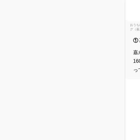
おうち
グ（嘉
①
嘉
1
っ