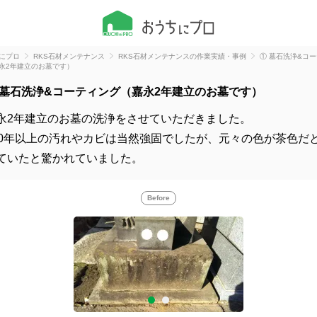
にプロ
RKS石材メンテナンス
RKS石材メンテナンスの作業実績・事例
① 墓石洗浄&コ
永2年建立のお墓です）
 墓石洗浄&コーティング（嘉永2年建立のお墓です）
永2年建立のお墓の洗浄をさせていただきました。
60年以上の汚れやカビは当然強固でしたが、元々の色が茶色だ
ていたと驚かれていました。
Before