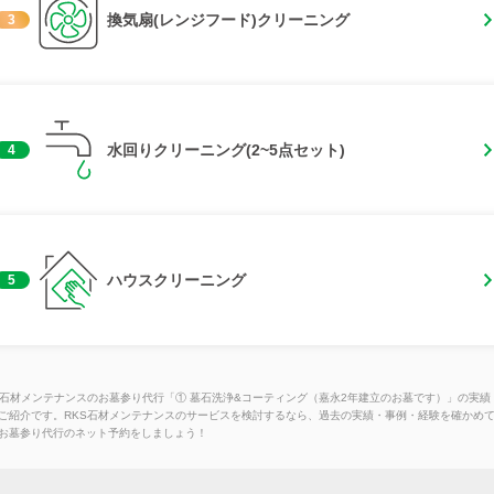
換気扇(レンジフード)クリーニング
3
水回りクリーニング(2~5点セット)
4
ハウスクリーニング
5
S石材メンテナンスのお墓参り代行「① 墓石洗浄&コーティング（嘉永2年建立のお墓です）」の実績
ご紹介です。RKS石材メンテナンスのサービスを検討するなら、過去の実績・事例・経験を確かめ
お墓参り代行のネット予約をしましょう！