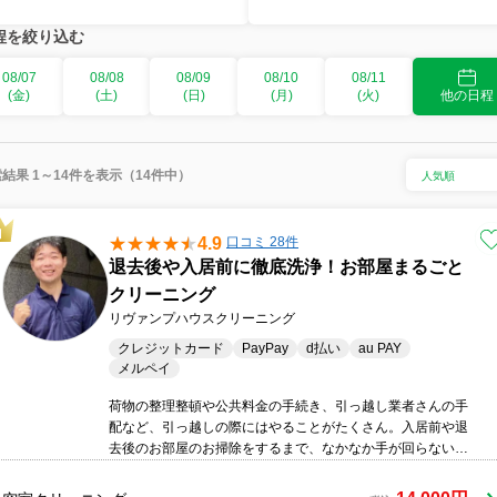
程を絞り込む
08/07
08/08
08/09
08/10
08/11
(金)
(土)
(日)
(月)
(火)
他の日程
結果 1～14件を表示（14件中）
4.9
口コミ 28件
退去後や入居前に徹底洗浄！お部屋まるごと
クリーニング
リヴァンプハウスクリーニング
クレジットカード
PayPay
d払い
au PAY
メルペイ
荷物の整理整頓や公共料金の手続き、引っ越し業者さんの手
配など、引っ越しの際にはやることがたくさん。入居前や退
去後のお部屋のお掃除をするまで、なかなか手が回らないと
いうこともあると思います。そんなときにハウスクリーニン
グがオススメ！