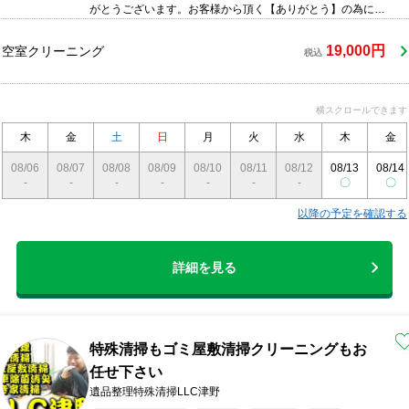
がとうございます。お客様から頂く【ありがとう】の為に??
日々頑張っております。なんでもわからないこと、不安なこ
とがありましたら、お気軽にご連絡ください。スタッフ6名
19,000円
空室クリーニング
税込
で動いております。中井がお伺いできないこともあるかと思
いますが、皆、とても話しやすく頑張り屋です。是非、よろ
しくお願いします。
横スクロールできます
木
金
土
日
月
火
水
木
金
08/06
08/07
08/08
08/09
08/10
08/11
08/12
08/13
08/14
-
-
-
-
-
-
-
〇
〇
以降の予定を確認する
詳細を見る
特殊清掃もゴミ屋敷清掃クリーニングもお
任せ下さい
遺品整理特殊清掃LLC津野