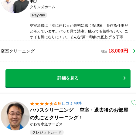
装）
クリンズホーム
PayPay
空室清掃は「次に住む人が最初に感じる印象」を作る仕事だ
と考えています。パッと見て清潔、触っても気持ちいい、ニ
オイも気になりにくい。そんな“第一印象の底上げ”を丁寧に
やります。現地の状態に合わせて最適な仕上げをご提案しま
す。
18,000円
空室クリーニング
税込
詳細を見る
4.9
口コミ 49件
ハウスクリーニング 空室・退去後のお部屋
の丸ごとクリーニング！
かわち水道サービス
クレジットカード