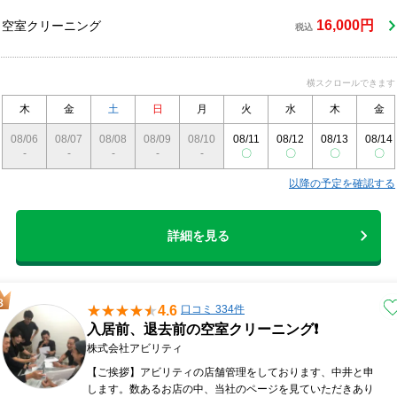
活かして、お住まいをきれいにする手助けをさせていただき
ます。タイミングや範囲など、どんな些細なことでも構いま
16,000円
空室クリーニング
税込
せん。どんなご相談でも対応いたしますので、ご連絡をお待
ちしております。
横スクロールできます
木
金
土
日
月
火
水
木
金
08/06
08/07
08/08
08/09
08/10
08/11
08/12
08/13
08/14
-
-
-
-
-
〇
〇
〇
〇
以降の予定を確認する
詳細を見る
4.6
口コミ 334件
入居前、退去前の空室クリーニング❗️
株式会社アビリティ
【ご挨拶】アビリティの店舗管理をしております、中井と申
します。数あるお店の中、当社のページを見ていただきあり