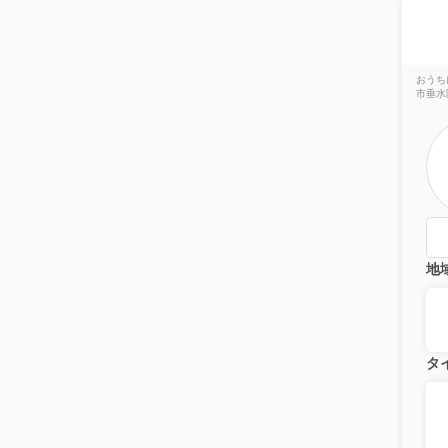
おうち
市垂水
地
タ