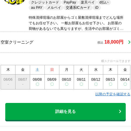
クレジットカード
PayPay
楽天ペイ
d払い
au PAY
メルペイ
交通系ICカード
iD
特殊清掃現場のお部屋からゴミ屋敷清掃現場までどんな場所
でもお任せ下さい。 一般お部屋もお任せ下さい。 お部屋の
荷物があるないでも異なりますが、生活中のお部屋がゴミ屋
敷でも、対応できます！ お気軽にお問い合わせ下さい。
18,000円
空室クリーニング
税込
横スクロールできます
木
金
土
日
月
火
水
木
金
08/06
08/07
08/08
08/09
08/10
08/11
08/12
08/13
08/14
-
-
〇
〇
〇
〇
〇
〇
〇
以降の予定を確認する
詳細を見る