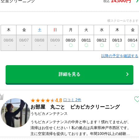
14,000円
空室クリーニング
税込
横スクロールできます
木
金
土
日
月
火
水
木
金
08/06
08/07
08/08
08/09
08/10
08/11
08/12
08/13
08/14
-
-
-
-
〇
〇
〇
〇
〇
以降の予定を確認する
詳細を見る
4.8
口コミ 2件
お部屋 丸ごと ピカピカクリーニング
うちピカメンテナンス
うちピカメンテナンスの中井と申します！慣れてませんが、
清掃はお任せください！私の拠点は兵庫県神戸市西区です。
主に空室清掃を提供しております。年間100件以上の経験を