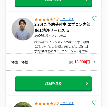
4.7
口コミ 2件
2,3月ご予約受付中 エプロン内部
高圧洗浄サービス ☆
株式会社ライフシステム
株式会社ライフシステムの園田です。頑固
な汚れをプロのお掃除でピカピカに致しま
す?お客様とのコミュニケーションを大事に
し、丁寧な接客を心掛けております。駐車
場がないお客様も安心。当店がパーキング
13,000円
浴室・浴槽
税込
代を負担致します。
詳細を見る
5.0
口コミ 2件