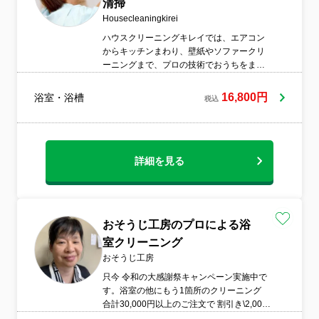
清掃
Housecleaningkirei
ハウスクリーニングキレイでは、エアコン
からキッチンまわり、壁紙やソファークリ
ーニングまで、プロの技術でおうちをまる
ごとお掃除する専門サービスです。東京、
大阪、名古屋など3大都市をメインにハウス
16,800円
浴室・浴槽
税込
クリーニングを展開。ご家庭では難しい箇
所や頑固な汚れもキレイにしますので、ぜ
ひお気軽にお問合わせ下さい。
詳細を見る
おそうじ工房のプロによる浴
室クリーニング
おそうじ工房
只今 令和の大感謝祭キャンペーン実施中で
す。浴室の他にもう1箇所のクリーニング
合計30,000円以上のご注文で 割引き\2,000
でご予約 承ります。天井のカビ、水アカな