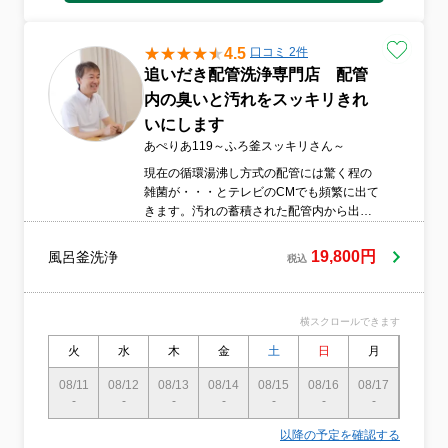
4.5
口コミ 2件
追いだき配管洗浄専門店 配管
内の臭いと汚れをスッキリきれ
いにします
あぺりあ119～ふろ釜スッキリさん～
現在の循環湯沸し方式の配管には驚く程の
雑菌が・・・とテレビのCMでも頻繁に出て
きます。汚れの蓄積された配管内から出て
くる不潔なお湯は浴びたくはないですよ
ね。そこで風呂釜洗浄PROの技術保持者が
19,800円
風呂釜洗浄
税込
特殊洗浄法で配管内に付着する雑菌・汚れ
を徹底的に除去します！使用する洗浄剤は
人にも無害で塩素系を使用しないので配管
横スクロールできます
や給湯器を傷めることはございません。ベ
ビーメーカーも認めた洗浄技術と洗浄剤で
火
水
木
金
土
日
月
火
配管内に潜むレジオネラ菌・大腸菌を徹底
洗浄いたします！
08/11
08/12
08/13
08/14
08/15
08/16
08/17
08/18
-
-
-
-
-
-
-
〇
以降の予定を確認する