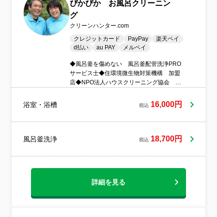
ぴかぴか お風呂クリーニン
グ
クリーンハンター.com
クレジットカード
PayPay
楽天ペイ
d払い
au PAY
メルペイ
◆風呂釜を傷めない 風呂釜配管洗浄PRO
サービス士◆住環境微生物対策機構 加盟
店◆NPO法人ハウスクリーニング協会 ハ
ウスクリーニング士◆女性スタッフ同行
可 夫婦でお伺いいたします。◆万が一の
16,000円
浴室・浴槽
税込
際の損害保険加入済み◆黒カビ雑菌対策
室
18,700円
風呂釜洗浄
税込
詳細を見る