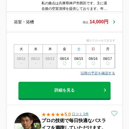
私の拠点は兵庫県神戸市西区です。主に退
去後の空室清掃を提供しております。年間
100件ぐらいの空室清掃をしました。これ
までの経験を活かして、お住まいをきれい
14,000円
浴室・浴槽
税込
にする手助けをさせていただきます。 タイ
ミングや範囲など、どんな些細なことでも
構いません。どんなご相談でも対応いたし
横スクロールできます
ますので、ご連絡をお待ちしております。
火
水
木
金
土
日
月
火
08/11
08/12
08/13
08/14
08/15
08/16
08/17
08/18
-
-
-
〇
〇
〇
〇
〇
以降の予定を確認する
詳細を見る
5.0
口コミ 1件
プロの技術で毎日快適なバスラ
イフを満喫していただけます。