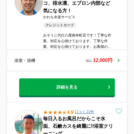
コ、排水溝、エプロン内部など
気になる方！
かわち水道サービス
クレジットカード
おそうじ代行八尾南本町店です！丁寧な作
業、対応を心掛けております。丁寧な作
業、対応を心掛けております。お客様のご
自宅をキレイで快適な空間に！★コロナ対
策★非喫煙★スリッパ持参★安心の損害保
12,000円
浴室・浴槽
税込
険加入済
詳細を見る
4.9
口コミ 22件
毎日入るお風呂だからこそ水
垢、石鹸カスを綺麗に!!浴室クリ
ーニング