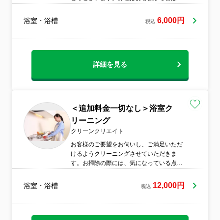
る事を第一に考えております。リフォー
ム、不動産業資格も持っておりますのでお
6,000円
浴室・浴槽
税込
住まいのことは何でもご相談ください。在
籍数5名ですが全員動物好きなので飼われて
る方でもご安心ください。お問い合わせだ
けでもお待ちしております。
詳細を見る
＜追加料金一切なし＞浴室ク
リーニング
クリーンクリエイト
お客様のご要望をお伺いし、ご満足いただ
けるようクリーニングさせていただきま
す。お掃除の際には、気になっている点や
お困りのことなどお気軽にスタッフまでお
申し付けください!プロの技術で徹底的にク
12,000円
浴室・浴槽
税込
リーニングし、快適な生活空間をご提供い
たします。