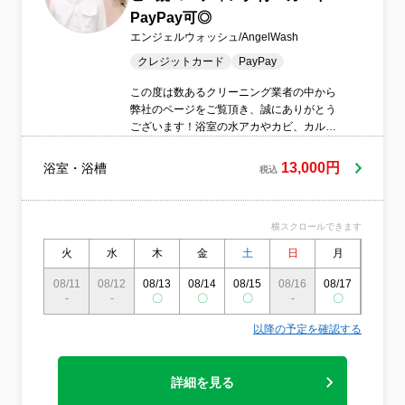
PayPay可◎
エンジェルウォッシュ/AngelWash
クレジットカード
PayPay
この度は数あるクリーニング業者の中から
弊社のページをご覧頂き、誠にありがとう
ございます！浴室の水アカやカビ、カルキ
汚れなどにお悩みの方は多いのではないで
しょうか？いつでも清潔にしておきたい浴
13,000円
浴室・浴槽
税込
室だからこそ、私たちの技術力におまかせ
ください！しっかりと丁寧な作業を行いま
す！
横スクロールできます
火
水
木
金
土
日
月
火
08/11
08/12
08/13
08/14
08/15
08/16
08/17
08/18
-
-
〇
〇
〇
-
〇
〇
以降の予定を確認する
詳細を見る