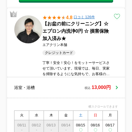
4.8
口コミ 126件
【お盆の前にクリーニング】☆
エプロン内洗浄0円 ☆ 損害保険
加入済み★
エアクリン本舗
クレジットカード
丁寧！安全！安心！をモットーサービスさ
せて頂いています。現場では、毎日、実家
を掃除するようにな気持ちで、お客様のお
自宅をクリーニングさせて頂いています。
安全な洗剤を使用して、お子様やペットさ
13,000円
浴室・浴槽
税込
んに害が無いようにさせて頂いています。
もし万が一、浴室やキッチン等に傷をつけ
てしまったとしても、最高5000万までの損
横スクロールできます
害保険に入っていますのでご安心くださ
い。
火
水
木
金
土
日
月
火
08/11
08/12
08/13
08/14
08/15
08/16
08/17
08/18
-
-
-
-
〇
〇
〇
〇