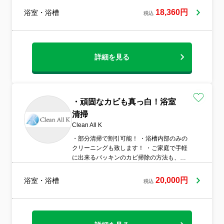
ど専用洗剤で落とします。浴室一式には、
18,360円
浴室・浴槽
税込
含まれない桶 イスもご要望が、あれば洗い
ます。外注のように下請け業者に任せず店
長が責任持って作業致します。
詳細を見る
・頑固なカビも真っ白！浴室
清掃
Clean All K
・部分清掃で割引可能！ ・浴槽内部のみの
クリーニングも致します！ ・ご家庭で手軽
に出来るパッキンのカビ掃除の方法も、ご
希望であればお教え致します！ ・浴室入れ
替えやリホームなどお考えの方、安くでで
20,000円
浴室・浴槽
税込
きるようにご紹介可能です。