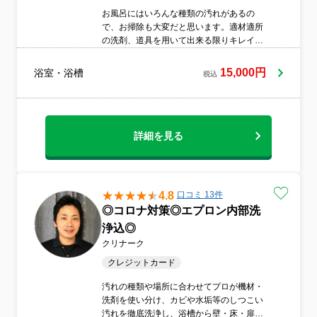
お風呂にはいろんな種類の汚れがあるの
で、お掃除も大変だと思います。適材適所
の洗剤、道具を用いて出来る限りキレイに
いたします。
15,000円
浴室・浴槽
税込
詳細を見る
4.8
口コミ 13件
◎コロナ対策◎エプロン内部洗
浄込◎
クリナーク
クレジットカード
汚れの種類や場所に合わせてプロが機材・
洗剤を使い分け、カビや水垢等のしつこい
汚れを徹底洗浄し、浴槽から壁・床・扉な