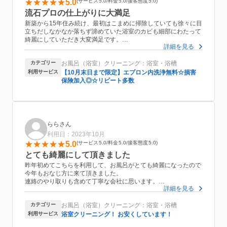
5.0
サービス
5.0
料金
5.0
接客態度
5.0
流石プロの仕上がりに大満足
新築から15年住み続け、最初はこまめに掃除していても徐々に目
立ちだしなかなか落ちず諦めていた浴室のカビも細部にわたって
綺麗にしていただき大変満足です。
詳細を見る
お仕事とはいえ、強い塩素の臭いのなか時折せきや鼻水をすする
音も聞き取れ本当に大変な作業だなとおもいました。
カテゴリー
お風呂（浴室）クリーニング：浴室・浴槽
自分自身ではこれまで綺麗にできませんし、だからこそこれだけ
カビを残してきた訳ですから、流石がプロの仕上がりと感心しき
利用サービス
【10月末日まで限定】エプロン内洗浄無料☆損害
りです。
保険加入◎☆リピート多数
帰宅した嫁も大喜びしています。
ただ一点、エプロンのストッパーが内外逆に取り付けられていた
ので直させていただきました。
十分なコスパも実感しており、また機会があればリピートさせて
いただきたいとおもいます。
ららさん
本日はありがとうございました。
利用日：2023年10月
5.0
サービス
5.0
料金
5.0
接客態度
5.0
とても綺麗にして頂きました
昨年初めてこちらを利用して、お風呂がとても綺麗になったので
今年もおなじ方に来て頂きました。
連絡のやり取りも含めて丁寧な会社に思います。
詳細を見る
今年も手の届かない高い所、あらゆる隅々まで綺麗にしてくださ
り、
カテゴリー
お風呂（浴室）クリーニング：浴室・浴槽
先程気持ちの良いお風呂に入ってきました。
消費者として、お値段が安いのはありがたいのですが、
利用サービス
浴室クリーニング！ お安くしています！
この出来上がりに対して申し訳ない気持ちがします。