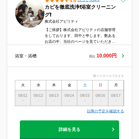
4.6
口コミ 334件
カビを徹底洗浄❗️浴室クリーニン
グ❗️
株式会社アビリティ
【ご挨拶】株式会社アビリティの店舗管理
をしております、田中と申します。数ある
お店の中、当社のページを見ていただきあ
りがとうございます。お客様から頂く【あ
りがとう】の為に??日々頑張っておりま
10,000円
浴室・浴槽
税込
す。なんでもわからないこと、不安なこと
がありましたら、お気軽にご連絡くださ
い。スタッフ6名で動いております。中井が
横スクロールできます
お伺いできないこともあるかと思います
が、皆、とても話しやすく頑張り屋です。
火
水
木
金
土
日
月
火
是非、よろしくお願いします。
08/11
08/12
08/13
08/14
08/15
08/16
08/17
08/18
-
-
-
-
-
-
-
〇
以降の予定を確認する
詳細を見る