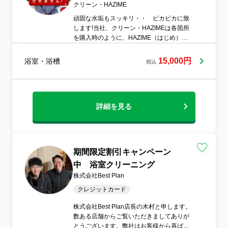
クリーン・HAZIME
頑固な水垢もスッキリ・・ ピカピカに致
します!当社、クリーン・HAZIMEは各箇所
を購入時のように、HAZIME（はじめ）に
限りなく近い状態に戻すのと、各スタッフ
が仕事においてもHAZIME（初心）に戻
15,000円
浴室・浴槽
税込
り、プロとしての仕上がりを常に心がけて
おります。
詳細を見る
期間限定割引キャンペーン
中 浴室クリーニング
株式会社Best Plan
クレジットカード
株式会社Best Plan店長の木村と申します。
数ある店舗からご覧いただきましてありが
とうございます。弊社はお客様から喜ばれ