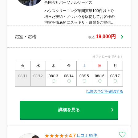
合同会社パーソナルサービス
ハウスクリーニング年間実績100件以上で
培った技術・ノウハウを駆使してお客様の
浴室を徹底的にスッキリ・綺麗をご提供い
たします。
19,000円
浴室・浴槽
税込
横スクロールできます
火
水
木
金
土
日
月
火
08/11
08/12
08/13
08/14
08/15
08/16
08/17
08/18
-
-
〇
〇
〇
〇
〇
〇
以降の予定を確認する
詳細を見る
4.7
口コミ 89件