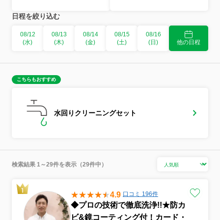
日程を絞り込む
08/12
08/13
08/14
08/15
08/16
(水)
(木)
(金)
(土)
(日)
他の日程
こちらもおすすめ
水回りクリーニングセット
検索結果 1～29件を表示（29件中）
4.9
口コミ 196件
◆プロの技術で徹底洗浄!!★防カ
ビ&鏡コーティング付！カード・