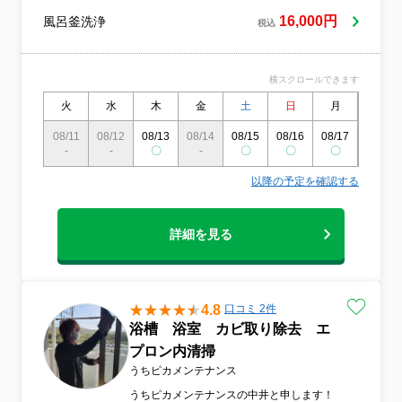
16,000円
風呂釜洗浄
税込
横スクロールできます
火
水
木
金
土
日
月
火
08/11
08/12
08/13
08/14
08/15
08/16
08/17
08/18
-
-
〇
-
〇
〇
〇
〇
以降の予定を確認する
詳細を見る
4.8
口コミ 2件
浴槽 浴室 カビ取り除去 エ
プロン内清掃
うちピカメンテナンス
うちピカメンテナンスの中井と申します！