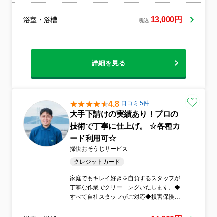
どをピカピカにします。ふだん手の回らな
い天井、扉、シャワーヘッド等すみずみま
13,000円
浴室・浴槽
税込
でお掃除します。
詳細を見る
4.8
口コミ 5件
大手下請けの実績あり！プロの
技術で丁寧に仕上げ。 ☆各種カ
ード利用可☆
掃快おそうじサービス
クレジットカード
家庭でもキレイ好きを自負するスタッフが
丁寧な作業でクリーニングいたします。◆
すべて自社スタッフがご対応◆損害保険加
入済み◆作業や仕上がりにご不満の場合
は、無料で追加対応いたします。◆訪問時