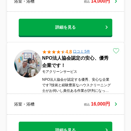
14,000円
浴室・浴槽
税込
の駐車代は当店が全額負担◆営業時間外の
ご予約も相談・対応可能◆各種クレジット
カードご利用可。
詳細を見る
4.8
口コミ 5件
NPO法人協会認定の安心、優秀
企業です！
モアクリーンサービス
NPO法人協会が認定する優秀、安心な企業
です?技術と経験豊富なハウスクリーニング
士がお伺いし責任ある作業が評判になって
います。損保にも加入済みで万が一の場合
も安心です?プロ仕様の洗剤で徹底的に洗浄
16,000円
浴室・浴槽
税込
します??エプロン内の高圧洗浄もオプショ
ンで作業致します????
詳細を見る