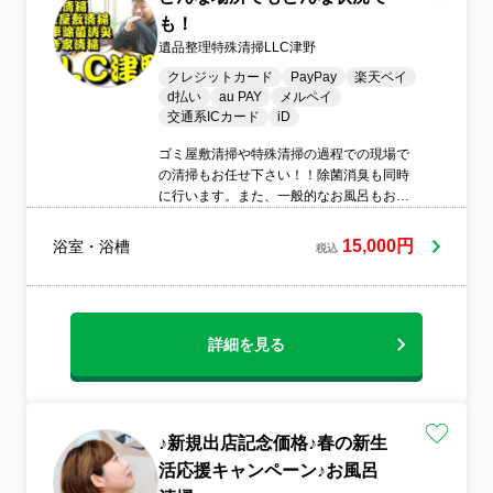
も！
遺品整理特殊清掃LLC津野
クレジットカード
PayPay
楽天ペイ
d払い
au PAY
メルペイ
交通系ICカード
iD
ゴミ屋敷清掃や特殊清掃の過程での現場で
の清掃もお任せ下さい！！除菌消臭も同時
に行います。また、一般的なお風呂もお任
せ下さい。
15,000円
浴室・浴槽
税込
詳細を見る
♪新規出店記念価格♪春の新生
活応援キャンペーン♪お風呂