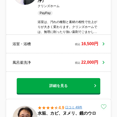
浄）
クリンズホーム
PayPay
浴室は、汚れの種類と素材の相性で仕上が
りが大きく変わります。クリンズホームで
は、無理に削ったり強い薬剤でごまかした
りせず、状態を見て丁寧に整えることを大
切にしています。気になる点があれば事前
16,500円
浴室・浴槽
税込
に遠慮なくご相談ください。最適な作業内
容でご案内します
22,000円
風呂釜洗浄
税込
詳細を見る
4.9
口コミ 49件
水垢、カビ、ヌメリ、鏡のウロ