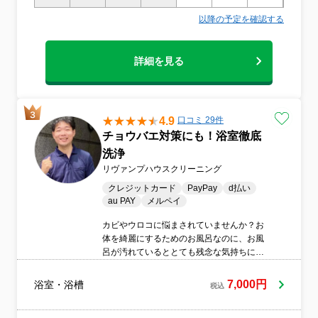
以降の予定を確認する
詳細を見る
4.9
口コミ 29件
チョウバエ対策にも！浴室徹底
洗浄
リヴァンプハウスクリーニング
クレジットカード
PayPay
d払い
au PAY
メルペイ
カビやウロコに悩まされていませんか？お
体を綺麗にするためのお風呂なのに、お風
呂が汚れているととても残念な気持ちにな
ると思います。当店の浴室清掃は、細かな
ところまで徹底的に洗浄し、快適な浴室に
7,000円
浴室・浴槽
税込
生まれ変わらせます！