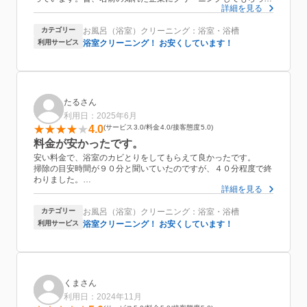
詳細を見る
高いわりにガッカリした経験があります。
こちらのアビリティさんはお値段もリーズナブルなのに満足度は
カテゴリー
お風呂（浴室）クリーニング：浴室・浴槽
高いです。
これからもずっと来て頂きたいのでよろしくお願いします。
利用サービス
浴室クリーニング！ お安くしています！
たるさん
利用日：2025年6月
4.0
サービス
3.0
料金
4.0
接客態度
5.0
料金が安かったです。
安い料金で、浴室のカビとりをしてもらえて良かったです。
掃除の目安時間が９０分と聞いていたのですが、４０分程度で終
わりました。
詳細を見る
駐車場代金をお支払する予定だったので、早めに終わったのはあ
りがたかったです。
カテゴリー
お風呂（浴室）クリーニング：浴室・浴槽
取れない汚れについても説明していただきました。
一部、気になっていた箇所の汚れが残っていたので最後にお伝え
利用サービス
浴室クリーニング！ お安くしています！
すると、そこについてもパパッと掃除をしていただけました。
くまさん
利用日：2024年11月