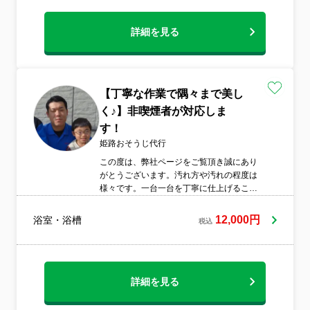
詳細を見る
【丁寧な作業で隅々まで美し
く♪】非喫煙者が対応しま
す！
姫路おそうじ代行
この度は、弊社ページをご覧頂き誠にあり
がとうございます。汚れ方や汚れの程度は
様々です。一台一台を丁寧に仕上げること
を売りにしております。クリーニング=綺麗
にするだけでなく、お客様に幸せ、依頼し
12,000円
浴室・浴槽
税込
て良かったと喜んで頂くサービスと考え作
業させて頂いております。?非喫煙者が伺い
ます。?清潔感のある身だしなみで伺いま
す?スリッパ持参で伺います。?営業時間外
のご相談可、早朝深夜の割増料金はござい
詳細を見る
ません。