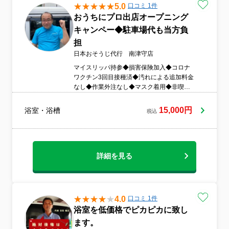
5.0
口コミ 1件
おうちにプロ出店オープニング
キャンペー◆駐車場代も当方負
担
日本おそうじ代行 南津守店
マイスリッパ持参◆損害保険加入◆コロナ
ワクチン3回目接種済◆汚れによる追加料金
なし◆作業外注なし◆マスク着用◆非喫煙
者◆駐車場代当社負担お風呂（浴室・浴
槽）のクリーニングです。※一般家庭用お
15,000円
浴室・浴槽
税込
うち時間が増えた今、普段は気付かなかっ
た汚れに気付く人が急増しております！水
回りの汚れは時間がかかる割に自分でやっ
ても限界を感じる方！プロにお任せくださ
い！！お困りの箇所のご相談お待ちしてお
詳細を見る
ります。
4.0
口コミ 1件
浴室を低価格でピカピカに致し
ます。