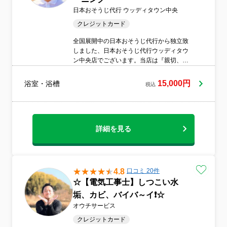
日本おそうじ代行 ウッディタウン中央
クレジットカード
全国展開中の日本おそうじ代行から独立致
しました、日本おそうじ代行ウッディタウ
ン中央店でございます。当店は『親切、丁
寧、迅速』を心掛けお客様目線でしっかり
と作業いたします。◎感染対策は万全にし
15,000円
浴室・浴槽
税込
て作業いたします◎安心の損害保険加入済
お客様に喜んで頂けるサービスを日々ご提
供して参ります。
詳細を見る
4.8
口コミ 20件
☆【電気工事士】しつこい水
垢、カビ、バイバ～イ❗☆
オウチサービス
クレジットカード