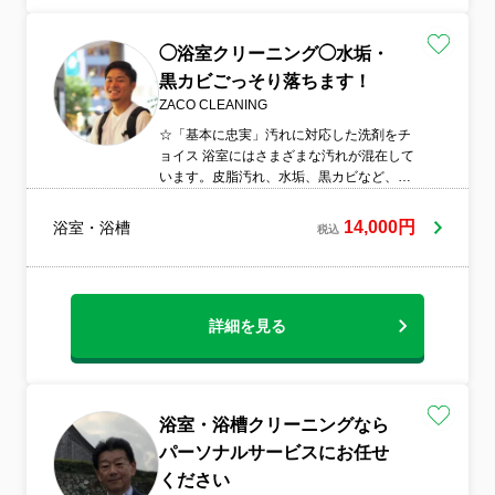
◯浴室クリーニング◯水垢・
黒カビごっそり落ちます！
ZACO CLEANING
☆「基本に忠実」汚れに対応した洗剤をチ
ョイス 浴室にはさまざまな汚れが混在して
います。皮脂汚れ、水垢、黒カビなど、そ
れぞれの汚れを綺麗に落とすには、適した
洗剤をチョイスすることが重要です。当店
14,000円
浴室・浴槽
税込
は、「基本に忠実に」汚れの種類に応じた
プロ仕様の洗剤を用いてクリーニングを行
います。
詳細を見る
浴室・浴槽クリーニングなら
パーソナルサービスにお任せ
ください