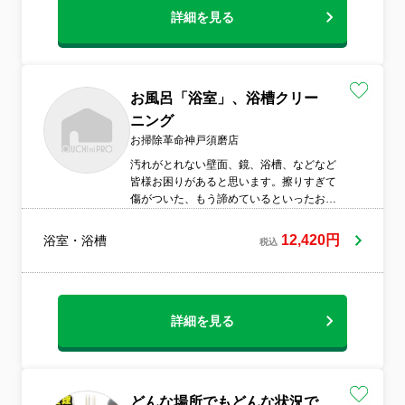
詳細を見る
お風呂「浴室」、浴槽クリー
ニング
お掃除革命神戸須磨店
汚れがとれない壁面、鏡、浴槽、などなど
皆様お困りがあると思います。擦りすぎて
傷がついた、もう諦めているといったお客
様も多いでしょう。ご安心下さい。私にお
任せ頂けるとキレイにさせて頂きます。駐
12,420円
浴室・浴槽
税込
車場料金、出張料など、追加料金も一切あ
りませんのでご安心下さい。
詳細を見る
どんな場所でもどんな状況で