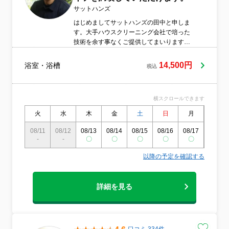
サットハンズ
はじめましてサットハンズの田中と申しま
す。大手ハウスクリーニング会社で培った
技術を余す事なくご提供してまいります。
皆様のお困り事を解決すべく日々研鑽して
おります。ご遠慮なくご相談ください。
14,500円
浴室・浴槽
税込
横スクロールできます
火
水
木
金
土
日
月
火
08/11
08/12
08/13
08/14
08/15
08/16
08/17
08/18
-
-
〇
〇
〇
〇
〇
〇
以降の予定を確認する
詳細を見る