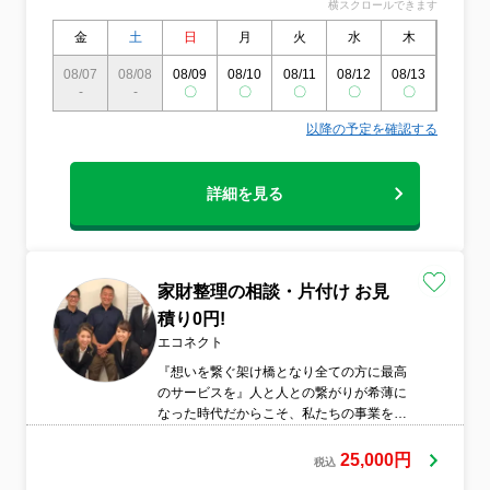
横スクロールできます
いきます。ジャンルと致しましては、リサ
イクル資源・お客様の大事な遺品・処分
金
土
日
月
火
水
木
金
品・リサイクルできる物など丁寧に分別し
08/07
08/08
08/09
08/10
08/11
08/12
08/13
08/14
ながら作業させて頂きます。
-
-
〇
〇
〇
〇
〇
〇
以降の予定を確認する
詳細を見る
家財整理の相談・片付け お見
積り0円!
エコネクト
『想いを繋ぐ架け橋となり全ての方に最高
のサービスを』人と人との繋がりが希薄に
なった時代だからこそ、私たちの事業を介
して故人の想いを届けます。お客様のご希
望を細かくヒアリングし、それぞれの状況
25,000円
税込
にあったサービスを心がけ、作業のひとつ