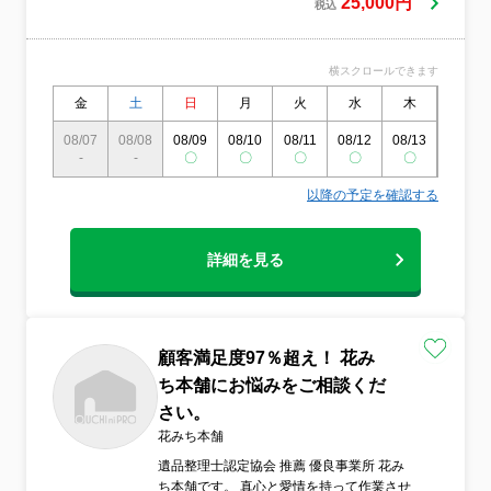
25,000円
税込
ご負担を少しでも減らすことが出来ます。
更に弊社では多数の買取業務経験者が在籍
しており処分される物の中に買い取り可能
横スクロールできます
な商品があればその場で現金買取させて頂
きます。
金
土
日
月
火
水
木
金
08/07
08/08
08/09
08/10
08/11
08/12
08/13
08/14
-
-
〇
〇
〇
〇
〇
〇
以降の予定を確認する
詳細を見る
顧客満足度97％超え！ 花み
ち本舗にお悩みをご相談くだ
さい。
花みち本舗
遺品整理士認定協会 推薦 優良事業所 花み
ち本舗です。 真心と愛情を持って作業させ