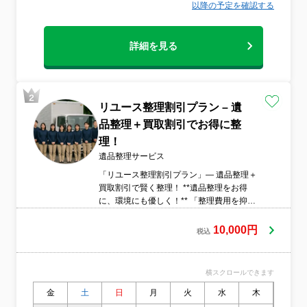
以降の予定を確認する
詳細を見る
リユース整理割引プラン – 遺
品整理＋買取割引でお得に整
理！
遺品整理サービス
「リユース整理割引プラン」— 遺品整理＋
買取割引で賢く整理！ **遺品整理をお得
に、環境にも優しく！** 「整理費用を抑え
たい」 「大切な品を無駄にしたくない」 そ
んな方におすすめなのが、アールファイブ
10,000円
税込
の《リユース整理割引プラン》！ 通常の遺
品整理業者では、処分されてしまうお品物
も当社独自のリユース市場を活用し、適正
横スクロールできます
な価格で買取・再利用することで、整理費
用の負担を大幅に軽減できます！ ・ 買取
金
土
日
月
火
水
木
金
対象品は幅広い！ 家具・家電・ブランド