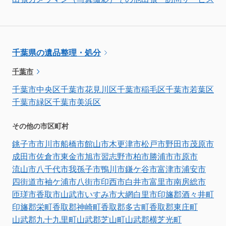
千葉県の遺品整理・処分
千葉市
千葉市中央区
千葉市花見川区
千葉市稲毛区
千葉市若葉区
千葉市緑区
千葉市美浜区
その他の市区町村
銚子市
市川市
船橋市
館山市
木更津市
松戸市
野田市
茂原市
成田市
佐倉市
東金市
旭市
習志野市
柏市
勝浦市
市原市
流山市
八千代市
我孫子市
鴨川市
鎌ケ谷市
富津市
浦安市
四街道市
袖ケ浦市
八街市
印西市
白井市
富里市
南房総市
匝瑳市
香取市
山武市
いすみ市
大網白里市
印旛郡酒々井町
印旛郡栄町
香取郡神崎町
香取郡多古町
香取郡東庄町
山武郡九十九里町
山武郡芝山町
山武郡横芝光町