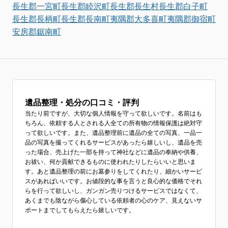
長生郡一宮町
長生郡睦沢町
長生郡長生村
長生郡白子町
長生郡長柄町
長生郡長南町
夷隅郡大多喜町
夷隅郡御宿町
安房郡鋸南町
遺品整理・処分の口コミ・評判
当たり前ですが、大切な個人情報を守って欲しいです。名前はも
ちろん、依頼する人とされる人全ての所有物の情報保護は絶対守
って欲しいです。また、遺品整理前に遺品の全ての写真、一品一
品の写真を撮ってくれるサービスがあったら嬉しいし、遺品を売
った場合、売上げた一部を持って神社などに遺品の奉納や供養、
お祓い、何か貢献できるものに使われたりしたらいいと思いま
す。あと遺品整理の前にお墓参りをしてくれたり、細かいサービ
スがあればいいです。お値段的な事を言うと良心的な価格でそれ
らを行って欲しいし、ガンガン売りつけるサービスではなくて、
あくまでも陰ながら傷心している依頼者の心のケア、見えないサ
ポートまでしてもらえたら嬉しいです。