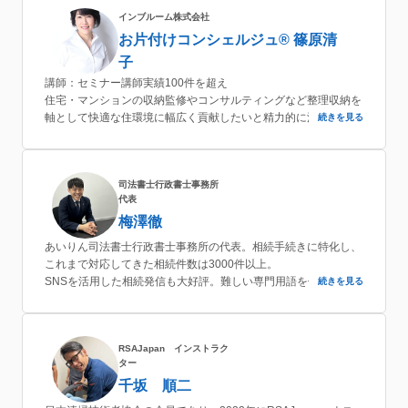
インブルーム株式会社
お片付けコンシェルジュ® 篠原清
子
講師：セミナー講師実績100件を超え
住宅・マンションの収納監修やコンサルティングなど整理収納を
軸として快適な住環境に幅広く貢献したいと精力的に活動してい
続きを見る
る。
司法書士行政書士事務所
代表
梅澤徹
あいりん司法書士行政書士事務所の代表。相続手続きに特化し、
これまで対応してきた相続件数は3000件以上。
SNSを活用した相続発信も大好評。難しい専門用語を使わずわか
続きを見る
りやすく発信中。
RSAJapan インストラク
ター
千坂 順二