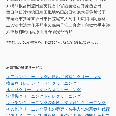
戸崎
利根
富田
豊田
豊英
長石
中富
西粟倉
西猪原
西坂田
西日笠
日渡根
糠田
糠田飛地
怒田
怒田沢
練木
長谷川
浜子
東粟倉
東猪原
東坂田
東日笠
尾車
人見
平山
広岡
福岡
藤林
二入
法木
法木作
馬登
南久保
南子安
三直
宮下
向郷
六手
杢師
八重原
柳城
山高原
山滝野
陽光台
吉野
※業者によっては君津市内でも一部訪問できない地域がある場合がございます。
君津市の関連サービス
エアコンクリーニング
お風呂（浴室）クリーニング
換気扇（レンジフード）クリーニング
水回りクリーニング
ハウスクリーニング
洗濯機クリーニング
トイレクリーニング
キッチンクリーニング
洗面所（洗面台）クリーニング
その他クリーニング
庭木の剪定・お手入れ
お墓参り代行
出張カメラマン（写真撮影）
その他出張・訪問サービス