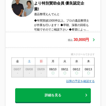
より特別賛助会員 優良認定企
業!
遺品整理えんでんと
◆年間実績1000件以上。プロの遺品整理士
が作業を行います！ ◆早朝、深夜の回収も
可能ですのでご相談下さい ◆希望によって
は女性スタッフの同行も可能です ◆駐車場
代は当店負担です ◆最高1億円の賠償責任
30,000円
税込
保険に加入しておりますので、万が一の場
合でも安心です ◆お支払いについて、クレ
ジットカード払い可能です ◆作業日につい
横スクロールできます
ては、臨機応変に対応します。まずはご相
談くださいませ。
金
土
日
月
火
水
木
金
08/07
08/08
08/09
08/10
08/11
08/12
08/13
08/14
-
-
-
〇
〇
〇
〇
〇
以降の予定を確認する
詳細を見る