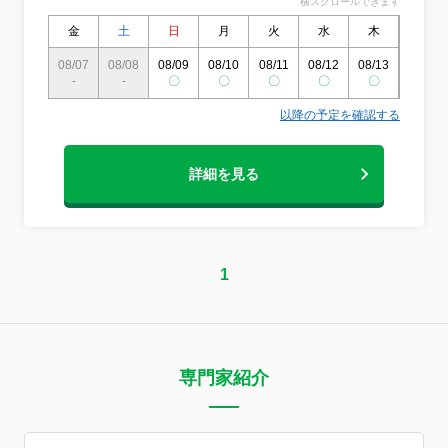
横スクロールできます
金
土
日
月
火
水
木
金
08/07
08/08
08/09
08/10
08/11
08/12
08/13
08/14
-
-
〇
〇
〇
〇
〇
〇
以降の予定を確認する
詳細を見る
1
専門家紹介