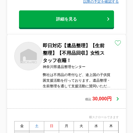
以降の予定を確認する
詳細を見る
即日対応【遺品整理】【生前
整理】【不用品回収】女性ス
タッフ在籍！
神奈川県遺品整理センター
弊社は不用品の寄付など、途上国の子供貧
困支援活動を行っております。遺品整理・
生前整理を通して支援活動に賛同いただけ
たらと思います。遺品整理士協会認定スタ
ッフがお伺いし適正価格にてご提供させて
30,000円
税込
頂きます。まずは無料見積もりで実際にか
かる費用、時間を明確に提案させて頂きま
すね。女性スタッフも在籍してます。
横スクロールできます
金
土
日
月
火
水
木
金