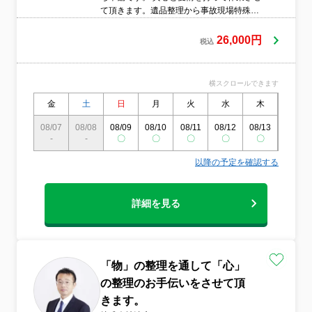
て頂きます。遺品整理から事故現場特殊清
掃まで、何でもご相談下さい。ゴミ屋敷、
御予算、事故現場などの消臭など、全てお
26,000円
税込
応え出来ます。先ずはお問い合わせ下さ
い。
横スクロールできます
金
土
日
月
火
水
木
金
08/07
08/08
08/09
08/10
08/11
08/12
08/13
08/14
-
-
〇
〇
〇
〇
〇
〇
以降の予定を確認する
詳細を見る
「物」の整理を通して「心」
の整理のお手伝いをさせて頂
きます。