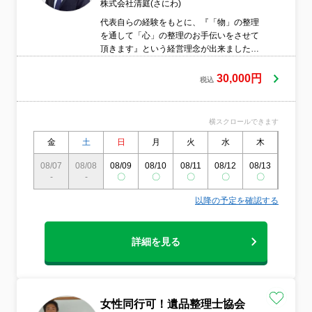
株式会社清庭(さにわ)
代表自らの経験をもとに、『「物」の整理
を通して「心」の整理のお手伝いをさせて
頂きます』という経営理念が出来ました。
本当に心に寄り添った遺品の整理ってどう
いうことなんだろう？代表自身は遺品の整
30,000円
税込
理をすることで次のステップに進むことが
出来ました。遺品の整理が出来ずに悩んで
おられる方や罪悪感を感じている方がいら
横スクロールできます
っしゃると思います。少しでもそんな方々
のお力になれたら・・・という思いで仕事
金
土
日
月
火
水
木
金
をさせてもらっています。こういうやり方
08/07
08/08
08/09
08/10
08/11
08/12
08/13
08/14
では仕事にならないのかもしれませんが、
-
-
〇
〇
〇
〇
〇
〇
ご依頼者様の背中を少しでも押すことがで
きることが一番の目的だと思っています。
以降の予定を確認する
詳細を見る
女性同行可！遺品整理士協会