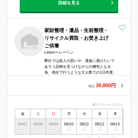
詳細を見る
家財整理・遺品・生前整理・
リサイクル買取・お焚き上げ
ご供養
Leben〜レーベン
弊社では故人の思いや、遺族に届けたいで
あろう品物を見つけながらの梱包となる
為、他社で行うような大人数での1日作業は
行いません。1LDK程度であれば1日作業と
なりますが、それ以上であれば2日頂いてお
30,000円
税込
ります。その方がお客様も落ち着いてご確
認ができると思っております。 また、弊社
では女性も帯同いたしております。 千葉県
横スクロールできます
の整理お見積はレーベン へお任せくださ
い。
金
土
日
月
火
水
木
金
08/07
08/08
08/09
08/10
08/11
08/12
08/13
08/14
-
-
-
〇
〇
〇
〇
〇