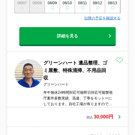
08/07
08/08
08/09
08/10
08/11
08/12
08/13
08/14
-
-
〇
〇
〇
〇
〇
〇
以降の予定を確認する
詳細を見る
グリーンハート 遺品整理、ゴ
ミ屋敷、特殊清掃、不用品回
収
グリーンハート
年中無休24時間対応可能即日対応可能警視
庁案件多数実績、迅速、丁寧をモットーに
しております。自社工場が有りますので圧
倒的な低価格を実現出来ます。古物商許可
も有りますので買取りもさせて頂きます
30,000円
税込