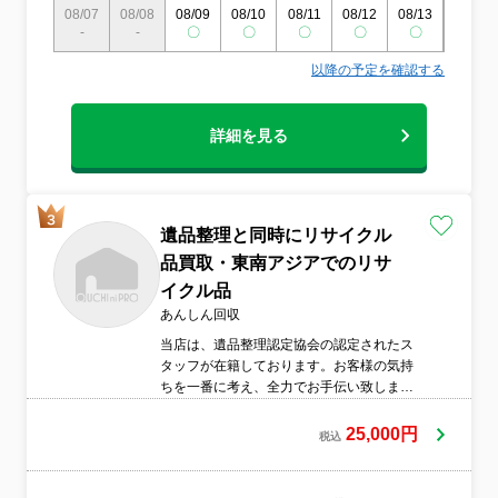
08/07
08/08
08/09
08/10
08/11
08/12
08/13
08/14
品・骨董品・貴金属など、まだ使えるお品
-
-
〇
〇
〇
〇
〇
〇
物をリユース！思い出の品を無駄にせず、
新たな価値へつなげます。 ・ 古物市場の強
以降の予定を確認する
みで高価買取！ 通常のリサイクル業者では
対応できない品も、**独自の古物市場ルー
トで適正価格買取！**大手遺品整理業者に
詳細を見る
は真似できません！ ・ お財布にも環境にも
優しい！ **「処分費用を抑えながら、整理
ができる」**ので、お得にスムーズな遺品
整理が可能！環境にも配慮したサステナブ
ルな選択を。 リユース整理割引プランの流
遺品整理と同時にリサイクル
れ 無料相談・お見積り → 整理・買取査定
品買取・東南アジアでのリサ
→ 買取金額を整理費用に還元！ 「整理費用
イクル品
を抑えたい」 「思い出の品を無駄にしたく
ない」 とお考えの方は、今すぐアールファ
あんしん回収
イブにご相談ください！
当店は、遺品整理認定協会の認定されたス
タッフが在籍しております。お客様の気持
ちを一番に考え、全力でお手伝い致しま
す。生前整理・遺品整理のご質問はお気軽
にお問い合わせ下さい。あんしん回収のお
25,000円
税込
片づけの方法 まず、お客様のご依頼の現場
にダンボールを大量にお運び致します。ダ
ンボールの中にジャンル別に家財を入れて