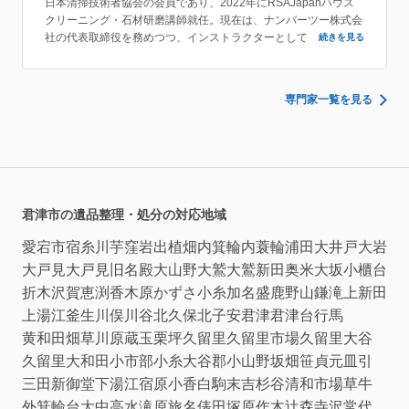
日本清掃技術者協会の会員であり、2022年にRSAJapanハウス
クリーニング・石材研磨講師就任。現在は、ナンバーツー株式会
社の代表取締役を務めつつ、インストラクターとしても活躍して
続きを見る
いる。
専門家一覧を見る
君津市の遺品整理・処分の対応地域
愛宕
市宿
糸川
芋窪
岩出
植畑
内箕輪
内蓑輪
浦田
大井戸
大岩
大戸見
大戸見旧名殿
大山野
大鷲
大鷲新田
奥米
大坂
小櫃台
折木沢
賀恵渕
香木原
かずさ小糸
加名盛
鹿野山
鎌滝
上新田
上湯江
釜生
川俣
川谷
北久保
北子安
君津
君津台
行馬
黄和田畑
草川原
蔵玉
栗坪
久留里
久留里市場
久留里大谷
久留里大和田
小市部
小糸大谷
郡
小山野
坂畑
笹
貞元
皿引
三田
新御堂
下湯江
宿原
小香
白駒
末吉
杉谷
清和市場
草牛
外箕輪
台
大中
高水
滝原
旅名
俵田
塚原
作木
辻森
寺沢
常代