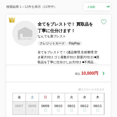
検索結果 1～12件を表示（12件中）
全てをブレストで！ 買取品を
丁寧に仕分けます！
なんでも屋ブレスト
クレジットカード
PayPay
全てをブレストで！ (遺品整理.生前整理.空
き家片付け.ゴミ屋敷片付け.部屋片付け) ■買
取品を丁寧に仕分けしお方付け ■不用品回
収、清掃まで一括で作業 ■遺品の供養、形
見分けの配送サービスもお任せ下さい ■夜
10,000円
税込
間料金一切なし ■ご近所の配慮も致します ■
車の買取、不動産のご相談も対応致しま
す。
横スクロールできます
金
土
日
月
火
水
木
金
08/07
08/08
08/09
08/10
08/11
08/12
08/13
08/14
-
-
〇
〇
〇
〇
〇
〇