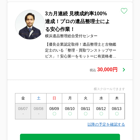
3カ月連続 見積成約率100%
達成！プロの遺品整理士によ
る安心作業！
横浜遺品整理総合受付センター
【優良企業認定取得！遺品整理士と古物鑑
定士のいる「整理・買取ワンストップサー
ビス」！安心第一をモットーに有資格者が
対応致します！】ご利用頂いた皆様のおか
げでH30年度遺品整理士認定協会より感謝
30,000円
税込
状授与する事が出来ました。より一層のお
客様へのサービスの向上を誓い、関東No1
の遺品整理企業を目指して参ります！
横スクロールできます
金
土
日
月
火
水
木
金
08/07
08/08
08/09
08/10
08/11
08/12
08/13
08/14
-
-
〇
〇
〇
〇
〇
〇
以降の予定を確認する