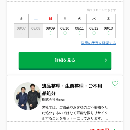
ひとつを丁寧に行います。幅広い評価・買
取します！時計、宝飾品から骨董品、絵画
横スクロールできます
など、お客様の大切な家財を適正に評価し
ます。
金
土
日
月
火
水
木
金
08/07
08/08
08/09
08/10
08/11
08/12
08/13
08/14
-
-
〇
〇
〇
〇
〇
〇
以降の予定を確認する
詳細を見る
遺品整理・生前整理・ご不用
品処分
株式会社Rinen
弊社では、ご遺品やお客様のご不要物をた
だ処分するのではなく可能な限りリサイク
ルすることをモットーにしております。リ
サイクルを行うことによって環境問題だけ
ではなく、処分にかかってしまうお客様の