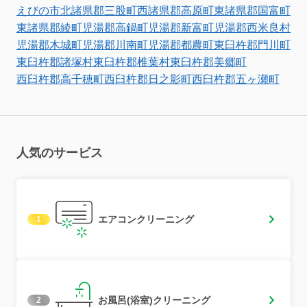
えびの市
北諸県郡三股町
西諸県郡高原町
東諸県郡国富町
東諸県郡綾町
児湯郡高鍋町
児湯郡新富町
児湯郡西米良村
児湯郡木城町
児湯郡川南町
児湯郡都農町
東臼杵郡門川町
東臼杵郡諸塚村
東臼杵郡椎葉村
東臼杵郡美郷町
西臼杵郡高千穂町
西臼杵郡日之影町
西臼杵郡五ヶ瀬町
人気のサービス
エアコンクリーニング
1
お風呂(浴室)クリーニング
2