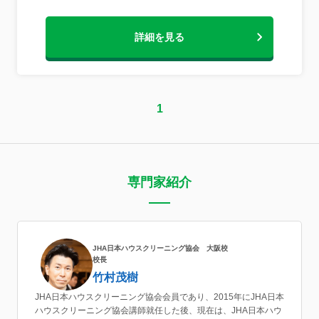
の高い予防を行うためには適度な組み合わ
せて、感染リスクを減らすことが重要で
詳細を見る
す。キノシールドの抗ウイルス・抗菌力そ
の驚きの効果とは？除菌やウイルス除去
は、アルコール消毒や清掃で対策します
が、不特定多数が触るドアノブ・エレベー
ターのボタン、机の裏や手すりの隙間の拭
き残しなど、日々の清掃には限界があり徹
1
底するのは非常に難しく、少しでも怠ると
そこからウイルスや菌が広範囲に広がる可
能性があります。キノシールドは、事前に
施設全体（人が接触するすべての物）を抗
ウイルス・抗菌コートすることでたとえ無
専門家紹介
意識に生活していたとしても、清潔なオフ
ィス環境を維持します。高性能な抗ウイル
ス・抗菌・防臭剤で、住宅、病院・介護施
設・保育園・映画館などに採用されていま
す。
JHA日本ハウスクリーニング協会 大阪校
校長
竹村茂樹
JHA日本ハウスクリーニング協会会員であり、2015年にJHA日本
ハウスクリーニング協会講師就任した後、現在は、JHA日本ハウ