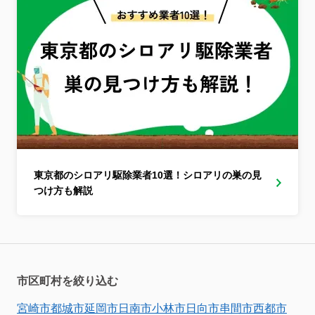
東京都のシロアリ駆除業者10選！シロアリの巣の見
つけ方も解説
市区町村を絞り込む
宮崎市
都城市
延岡市
日南市
小林市
日向市
串間市
西都市