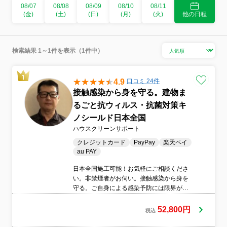
08/07
08/08
08/09
08/10
08/11
(金)
(土)
(日)
(月)
(火)
他の日程
検索結果 1～1件を表示（1件中）
4.9
口コミ 24件
接触感染から身を守る。建物ま
るごと抗ウィルス・抗菌対策キ
ノシールド日本全国
ハウスクリーンサポート
クレジットカード
PayPay
楽天ペイ
au PAY
日本全国施工可能！お気軽にご相談くださ
い。非禁煙者がお伺い。接触感染から身を
守る。ご自身による感染予防には限界があ
ります→では、どうやって守れば良い。
Answer抗ウィルス・抗菌施工による防止感
52,800円
税込
染症対策に「これだけやれば100％大丈
夫！」と言うものはありません。より確度