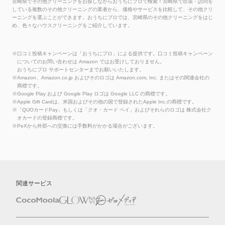
宮崎県でその他クリーニングをお探しながらおうちにプロで検索！宮崎県で出張・訪問を
している複数のその他クリーニングの業者から、価格やサービスを比較して、その他クリ
ーニングを選ぶことができます。おうちにプロでは、宮崎県のその他クリーニングをはじ
め、色々なハウスクリーニングをご紹介しています。
※口コミ投稿キャンペーンは「おうちにプロ」による提供です。口コミ投稿キャンペーン
についてのお問い合わせは Amazon ではお受けしておりません。
おうちにプロ サポートセンターまでお願いいたします。
※Amazon、Amazon.co.jp およびそのロゴは Amazon.com, Inc. またはその関連会社の
商標です。
※Google Play および Google Play ロゴは Google LLC の商標です。
※Apple Gift Cardは、米国およびその他の国で登録されたApple Inc.の商標です。
※「QUOカードPay」もしくは「クオ・カード ペイ」およびそれらのロゴは 株式会社ク
オカードの登録商標です。
※PeXから外部への交換には手数料がかかる場合がございます。
関連サービス