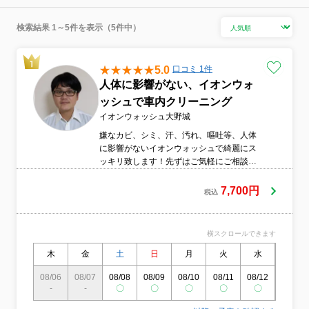
検索結果 1～5件を表示（5件中）
5.0
口コミ 1件
人体に影響がない、イオンウォ
ッシュで車内クリーニング
イオンウォッシュ大野城
嫌なカビ、シミ、汗、汚れ、嘔吐等、人体
に影響がないイオンウォッシュで綺麗にス
ッキリ致します！先ずはご気軽にご相談く
ださい。
7,700円
税込
横スクロールできます
木
金
土
日
月
火
水
木
08/06
08/07
08/08
08/09
08/10
08/11
08/12
08/13
-
-
〇
〇
〇
〇
〇
〇