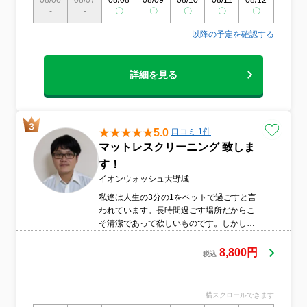
08/06
08/07
08/08
08/09
08/10
08/11
08/12
08/13
-
-
〇
〇
〇
〇
〇
〇
以降の予定を確認する
詳細を見る
5.0
口コミ 1件
マットレスクリーニング 致しま
す！
イオンウォッシュ大野城
私達は人生の3分の1をベットで過ごすと言
われています。長時間過ごす場所だからこ
そ清潔であって欲しいものです。しかし私
達は、毎晩コップ1杯もの汗をかいていま
す。汗の湿気と合わさってカビやダニが発
8,800円
税込
生しやすい状況が整っています。当社はダ
ニやカビ、汚れを人体に影響がない、イオ
ンウォッシュを使用していますので安心安
横スクロールできます
全で徹底洗浄致します。