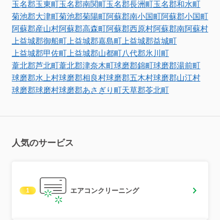
玉名郡玉東町
玉名郡南関町
玉名郡長洲町
玉名郡和水町
菊池郡大津町
菊池郡菊陽町
阿蘇郡南小国町
阿蘇郡小国町
阿蘇郡産山村
阿蘇郡高森町
阿蘇郡西原村
阿蘇郡南阿蘇村
上益城郡御船町
上益城郡嘉島町
上益城郡益城町
上益城郡甲佐町
上益城郡山都町
八代郡氷川町
葦北郡芦北町
葦北郡津奈木町
球磨郡錦町
球磨郡湯前町
球磨郡水上村
球磨郡相良村
球磨郡五木村
球磨郡山江村
球磨郡球磨村
球磨郡あさぎり町
天草郡苓北町
人気のサービス
エアコンクリーニング
1