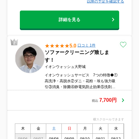
以降の予定を確認する
詳細を見る
5.0
口コミ 1件
ソファークリーニング致しま
す！
イオンウォッシュ大野城
イオンウォッシュサービス 7つの特徴◆①
高洗浄・高脱水②ダニ・花粉・埃も強力吸
引③消臭・除菌④静電気防止効果⑤洗剤ゼ
ロで安心安全⑥エコで家計も安心⑦専門技
術者の出張施工で安心低価格
7,700円
税込
横スクロールできます
木
金
土
日
月
火
水
木