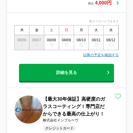
4,000円
税込
横スクロールできます
木
金
土
日
月
火
水
木
08/06
08/07
08/08
08/09
08/10
08/11
08/12
08/13
-
-
〇
〇
〇
〇
〇
〇
以降の予定を確認する
詳細を見る
【最大30年保証】高硬度のガ
ラスコーティング！専門店だ
からできる最高の仕上がり！
株式会社インプルーヴ
クレジットカード