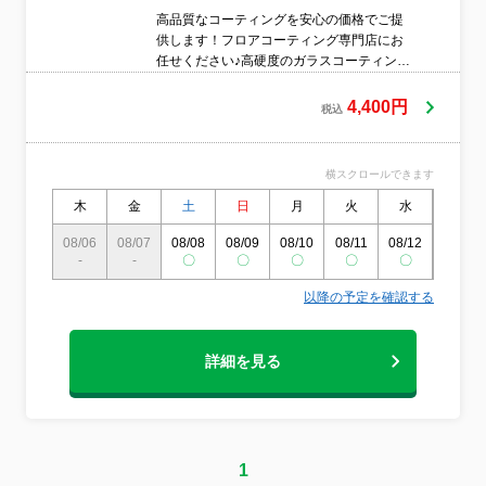
高品質なコーティングを安心の価格でご提
供します！フロアコーティング専門店にお
任せください♪高硬度のガラスコーティング
でキズ防止に！！
4,400円
税込
横スクロールできます
木
金
土
日
月
火
水
木
08/06
08/07
08/08
08/09
08/10
08/11
08/12
08/13
-
-
〇
〇
〇
〇
〇
〇
以降の予定を確認する
詳細を見る
1