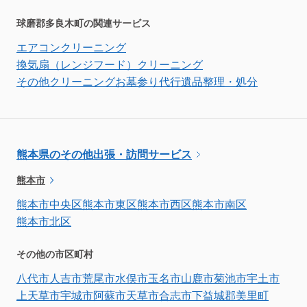
球磨郡多良木町の関連サービス
エアコンクリーニング
換気扇（レンジフード）クリーニング
その他クリーニング
お墓参り代行
遺品整理・処分
熊本県のその他出張・訪問サービス
熊本市
熊本市中央区
熊本市東区
熊本市西区
熊本市南区
熊本市北区
その他の市区町村
八代市
人吉市
荒尾市
水俣市
玉名市
山鹿市
菊池市
宇土市
上天草市
宇城市
阿蘇市
天草市
合志市
下益城郡美里町