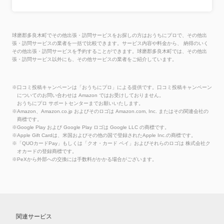
球磨郡多良木町でその他出張・訪問サービスをお探しの方はおうちにプロで、その他出
張・訪問サービスの業者を一括で比較できます。サービス内容や料金から、 納得のいく
その他出張・訪問サービスを予約することができます。球磨郡多良木町では、その他出
張・訪問サービス以外にも、その他サービスの業者をご紹介しています。
※口コミ投稿キャンペーンは「おうちにプロ」による提供です。口コミ投稿キャンペーン
についてのお問い合わせは Amazon ではお受けしておりません。
おうちにプロ サポートセンターまでお願いいたします。
※Amazon、Amazon.co.jp およびそのロゴは Amazon.com, Inc. またはその関連会社の
商標です。
※Google Play および Google Play ロゴは Google LLC の商標です。
※Apple Gift Cardは、米国およびその他の国で登録されたApple Inc.の商標です。
※「QUOカードPay」もしくは「クオ・カード ペイ」およびそれらのロゴは 株式会社ク
オカードの登録商標です。
※PeXから外部への交換には手数料がかかる場合がございます。
関連サービス