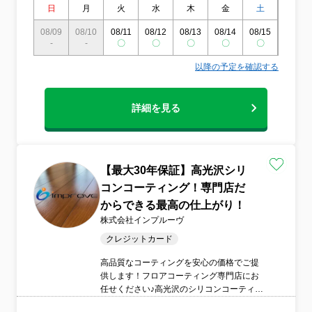
日
月
火
水
木
金
土
日
08/09
08/10
08/11
08/12
08/13
08/14
08/15
08/16
-
-
〇
〇
〇
〇
〇
〇
以降の予定を確認する
詳細を見る
【最大30年保証】高光沢シリ
コンコーティング！専門店だ
からできる最高の仕上がり！
株式会社インプルーヴ
クレジットカード
高品質なコーティングを安心の価格でご提
供します！フロアコーティング専門店にお
任せください♪高光沢のシリコンコーティン
グでフローリングの保護に！！