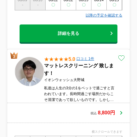
08/09
08/10
08/11
08/12
08/13
08/14
08/15
08/16
-
-
〇
〇
〇
〇
〇
〇
以降の予定を確認する
詳細を見る
5.0
口コミ 1件
マットレスクリーニング 致しま
す！
イオンウォッシュ大野城
私達は人生の3分の1をベットで過ごすと言
われています。長時間過ごす場所だからこ
そ清潔であって欲しいものです。しかし私
達は、毎晩コップ1杯もの汗をかいていま
す。汗の湿気と合わさってカビやダニが発
8,800円
税込
生しやすい状況が整っています。当社はダ
ニやカビ、汚れを人体に影響がない、イオ
ンウォッシュを使用していますので安心安
横スクロールできます
全で徹底洗浄致します。