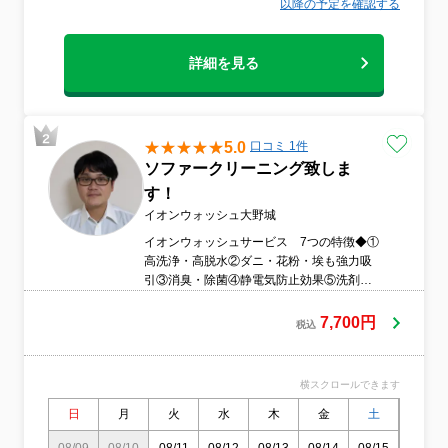
以降の予定を確認する
詳細を見る
5.0
口コミ 1件
ソファークリーニング致しま
す！
イオンウォッシュ大野城
イオンウォッシュサービス 7つの特徴◆①
高洗浄・高脱水②ダニ・花粉・埃も強力吸
引③消臭・除菌④静電気防止効果⑤洗剤ゼ
ロで安心安全⑥エコで家計も安心⑦専門技
術者の出張施工で安心低価格
7,700円
税込
横スクロールできます
日
月
火
水
木
金
土
日