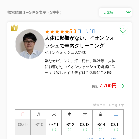
検索結果 1～5件を表示（5件中）
5.0
口コミ 1件
人体に影響がない、イオンウォ
ッシュで車内クリーニング
イオンウォッシュ大野城
嫌なカビ、シミ、汗、汚れ、嘔吐等、人体
に影響がないイオンウォッシュで綺麗にス
ッキリ致します！先ずはご気軽にご相談く
ださい。
7,700円
税込
横スクロールできます
日
月
火
水
木
金
土
日
08/09
08/10
08/11
08/12
08/13
08/14
08/15
08/16
-
-
〇
〇
〇
〇
〇
〇