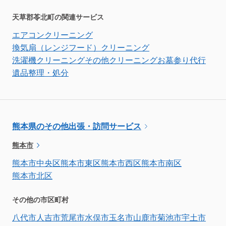
天草郡苓北町の関連サービス
エアコンクリーニング
換気扇（レンジフード）クリーニング
洗濯機クリーニング
その他クリーニング
お墓参り代行
遺品整理・処分
熊本県のその他出張・訪問サービス
熊本市
熊本市中央区
熊本市東区
熊本市西区
熊本市南区
熊本市北区
その他の市区町村
八代市
人吉市
荒尾市
水俣市
玉名市
山鹿市
菊池市
宇土市