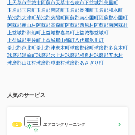
上天草市
宇城市
阿蘇市
天草市
合志市
下益城郡美里町
玉名郡玉東町
玉名郡南関町
玉名郡長洲町
玉名郡和水町
菊池郡大津町
菊池郡菊陽町
阿蘇郡南小国町
阿蘇郡小国町
阿蘇郡産山村
阿蘇郡高森町
阿蘇郡西原村
阿蘇郡南阿蘇村
上益城郡御船町
上益城郡嘉島町
上益城郡益城町
上益城郡甲佐町
上益城郡山都町
八代郡氷川町
葦北郡芦北町
葦北郡津奈木町
球磨郡錦町
球磨郡多良木町
球磨郡湯前町
球磨郡水上村
球磨郡相良村
球磨郡五木村
球磨郡山江村
球磨郡球磨村
球磨郡あさぎり町
人気のサービス
エアコンクリーニング
1