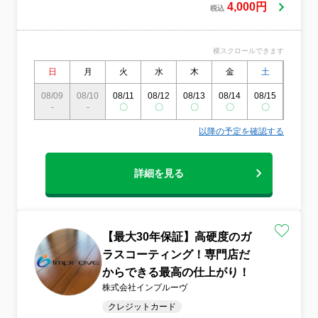
4,000円
税込
横スクロールできます
日
月
火
水
木
金
土
日
08/09
08/10
08/11
08/12
08/13
08/14
08/15
08/16
-
-
〇
〇
〇
〇
〇
〇
以降の予定を確認する
詳細を見る
【最大30年保証】高硬度のガ
ラスコーティング！専門店だ
からできる最高の仕上がり！
株式会社インプルーヴ
クレジットカード