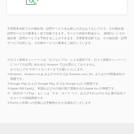
天草郡苓北町でその他出張・訪問サービスをお探しの方はおうちにプロで、その他出張・
訪問サービスの業者を一括で比較できます。サービス内容や料金から、 納得のいくその
他出張・訪問サービスを予約することができます。天草郡苓北町では、その他出張・訪問
サービス以外にも、その他サービスの業者をご紹介しています。
※口コミ投稿キャンペーンは「おうちにプロ」による提供です。口コミ投稿キャンペーン
についてのお問い合わせは Amazon ではお受けしておりません。
おうちにプロ サポートセンターまでお願いいたします。
※Amazon、Amazon.co.jp およびそのロゴは Amazon.com, Inc. またはその関連会社の
商標です。
※Google Play および Google Play ロゴは Google LLC の商標です。
※Apple Gift Cardは、米国およびその他の国で登録されたApple Inc.の商標です。
※「QUOカードPay」もしくは「クオ・カード ペイ」およびそれらのロゴは 株式会社ク
オカードの登録商標です。
※PeXから外部への交換には手数料がかかる場合がございます。