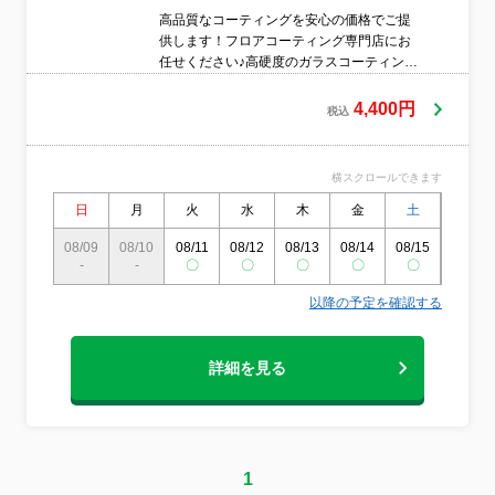
高品質なコーティングを安心の価格でご提
供します！フロアコーティング専門店にお
任せください♪高硬度のガラスコーティング
でキズ防止に！！
4,400円
税込
横スクロールできます
日
月
火
水
木
金
土
日
08/09
08/10
08/11
08/12
08/13
08/14
08/15
08/16
-
-
〇
〇
〇
〇
〇
〇
以降の予定を確認する
詳細を見る
1