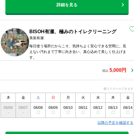
詳細を見る
BISOH有瀬、極みのトイレクリーニング
美装有瀬
毎日使う場所だからこそ、気持ちよく安心できる空間に。見
えない汚れまで丁寧に向き合い、真心込めて美しく仕上げま
す。
5,000円
税込
横スクロールできます
木
金
土
日
月
火
水
木
金
08/06
08/07
08/08
08/09
08/10
08/11
08/12
08/13
08/14
-
-
〇
〇
〇
〇
〇
〇
〇
以降の予定を確認する