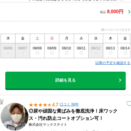
かも次亜塩素酸水でトイレ空間全体を除菌！徹底的に仕上げ
ます！！(経年劣化や染色・変色の場合は落ちない場合がござ
8,000円
税込
います)また、清掃後の床ワックス(オプション)もオススメで
す。※タイル・石材床はワックス不可お問い合わせ・ご予約
お待ちしております(^_^)※一般タイプの洋式便座1器のトイ
横スクロールできます
レが対象です。男性用小便器・和式便器はそれぞれ
￥5,000(税込)/1器にて承ります。タンク内部は￥3000(税込)
木
金
土
日
月
火
水
木
金
となります。◆清掃範囲便器 / 便座 / 壁面(埃取り・除菌剤で
08/06
08/07
08/08
08/09
08/10
08/11
08/12
08/13
08/14
の拭上げ程度で壁材によっては作業不可) / 照明カバー / 床 /
-
-
〇
〇
〇
〇
-
〇
〇
タンク表面 / 扉 / 窓(内側のみ) / 換気扇カバー / ウォシュレッ
ト
以降の予定を確認する
詳細を見る
4.7
口コミ 38件
◎尿や頑固な黄ばみを徹底洗浄！床ワック
ス・汚れ防止コートオプション可！
株式会社マックステイト