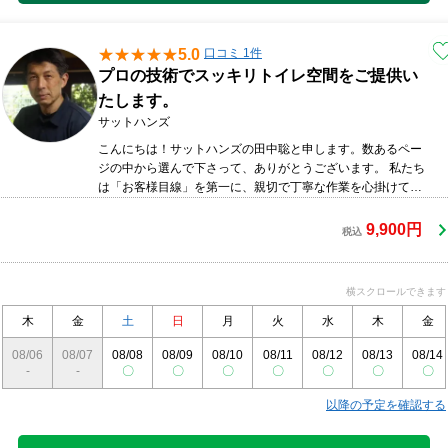
5.0
口コミ 1件
プロの技術でスッキリトイレ空間をご提供い
たします。
サットハンズ
こんにちは！サットハンズの田中聡と申します。数あるペー
ジの中から選んで下さって、ありがとうございます。 私たち
は「お客様目線」を第一に、親切で丁寧な作業を心掛けてい
ます。大手ハウスクリーニング会社で培ったノウハウを余す
事なくご提供して隅々まで綺麗にさせていただきます。何卒
9,900円
税込
宜しくお願い致します！
横スクロールできます
木
金
土
日
月
火
水
木
金
08/06
08/07
08/08
08/09
08/10
08/11
08/12
08/13
08/14
-
-
〇
〇
〇
〇
〇
〇
〇
以降の予定を確認する