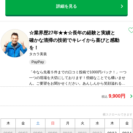
詳細を見る
☆業界歴27年★★☆長年の経験と実績と
確かな清掃の技術でキレイから喜びと感動
を！
タカラ美装
PayPay
「今なら先着５件までの口コミ投稿で1000円バック！」一つ
一つの現場を大切にしております！些細なことでも構いませ
ん。ご要望をお聞かせください。あんしんから笑顔溢れる確
かなサービスを提供いたします。
9,900円
税込
横スクロールできます
木
金
土
日
月
火
水
木
金