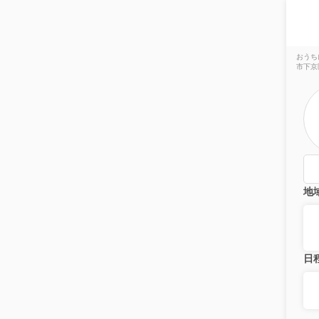
おうち
市下京
地
日