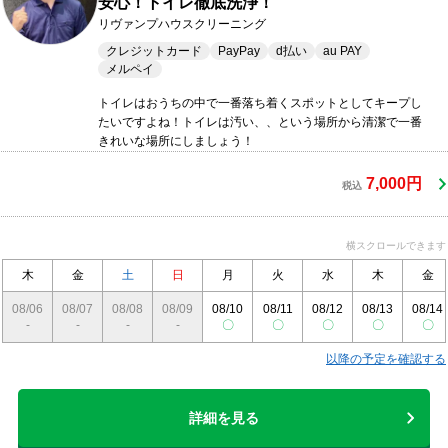
安心！トイレ徹底洗浄！
リヴァンプハウスクリーニング
クレジットカード
PayPay
d払い
au PAY
メルペイ
トイレはおうちの中で一番落ち着くスポットとしてキープし
たいですよね！トイレは汚い、、という場所から清潔で一番
きれいな場所にしましょう！
7,000円
税込
横スクロールできます
木
金
土
日
月
火
水
木
金
08/06
08/07
08/08
08/09
08/10
08/11
08/12
08/13
08/14
-
-
-
-
〇
〇
〇
〇
〇
以降の予定を確認する
詳細を見る