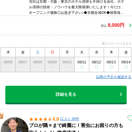
当社は京都・大阪・東京のホテル清掃も手掛ける会社。ホテ
ル清掃の技術・ノウハウを最大限発揮いたします！今だけ、
オープニング価格◎お急ぎ下さい♪◆京都全域OK◆損害保険
加入済◆しっかりと研修修了したスタッフがお伺いしますの
でご安心下さい。◆2人体制でお伺いいたしますので、スピ
8,000円
税込
ーディーに完了致します！＜ コロナ対策万全 ＞◇入室時、
新品のスリッパを着用◇入室前、手指のアルコール消毒実施
◇全スタッフ不織布マスク着用
横スクロールできます
木
金
土
日
月
火
水
木
金
08/06
08/07
08/08
08/09
08/10
08/11
08/12
08/13
08/14
-
-
-
-
-
〇
〇
〇
〇
以降の予定を確認する
詳細を見る
4.9
口コミ 28件
プロが隅々まで綺麗に！害虫にお困りの方も