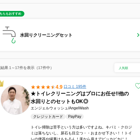
ちらもおすすめ
水回りクリーニングセット
結果 1～17件を表示（17件中）
4.9
口コミ 195件
★トイレクリーニングはプロにお任せ!!他の
水回りとのセットもOK◎
エンジェルウォッシュ/AngelWash
クレジットカード
PayPay
トイレ掃除は苦手という方は多いですよね。キバミ・クロジ
ミは落ちないし、尿石も目立つ・・おまかせ下さい！！トイ
レの便器や縁裏はもちろん！床から扉までピッカピカに！し