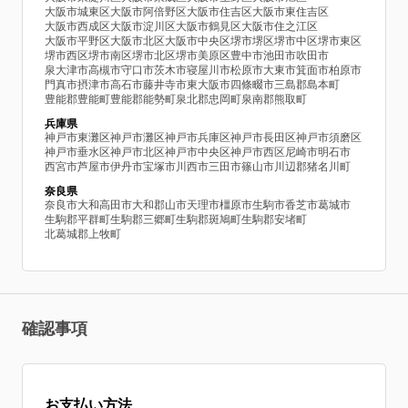
大阪市城東区
大阪市阿倍野区
大阪市住吉区
大阪市東住吉区
大阪市西成区
大阪市淀川区
大阪市鶴見区
大阪市住之江区
大阪市平野区
大阪市北区
大阪市中央区
堺市堺区
堺市中区
堺市東区
堺市西区
堺市南区
堺市北区
堺市美原区
豊中市
池田市
吹田市
泉大津市
高槻市
守口市
茨木市
寝屋川市
松原市
大東市
箕面市
柏原市
門真市
摂津市
高石市
藤井寺市
東大阪市
四條畷市
三島郡島本町
豊能郡豊能町
豊能郡能勢町
泉北郡忠岡町
泉南郡熊取町
兵庫県
神戸市東灘区
神戸市灘区
神戸市兵庫区
神戸市長田区
神戸市須磨区
神戸市垂水区
神戸市北区
神戸市中央区
神戸市西区
尼崎市
明石市
西宮市
芦屋市
伊丹市
宝塚市
川西市
三田市
篠山市
川辺郡猪名川町
奈良県
奈良市
大和高田市
大和郡山市
天理市
橿原市
生駒市
香芝市
葛城市
生駒郡平群町
生駒郡三郷町
生駒郡斑鳩町
生駒郡安堵町
北葛城郡上牧町
確認事項
お支払い方法