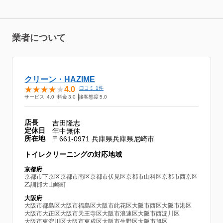
業者について
クリーン・HAZIME
4.0
口コミ 1件
サービス
4.0
料金
3.0
接客態度
5.0
店長
吉田隆志
定休日
年中無休
所在地
〒661-0971 兵庫県兵庫県尼崎市
トイレクリーニングの対応地域
京都府
京都市下京区
京都市南区
京都市伏見区
京都市山科区
京都市西京区
乙訓郡大山崎町
大阪府
大阪市都島区
大阪市福島区
大阪市此花区
大阪市西区
大阪市港区
大阪市大正区
大阪市天王寺区
大阪市浪速区
大阪市西淀川区
大阪市東淀川区
大阪市東成区
大阪市生野区
大阪市旭区