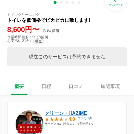
ブックマーク
トイレクリーニング
トイレを低価格でピカピカに致します!
8,600円〜
税込/ 箇所
作業時間目安：90分/箇所
お支払い方法：
現金
現在このサービスは予約できません
概要
日程
口コミ
確認事項
クリーン・HAZIME
4.0
口コミ 1件
サービス
4.0
料金
3.0
接客態度
5.0