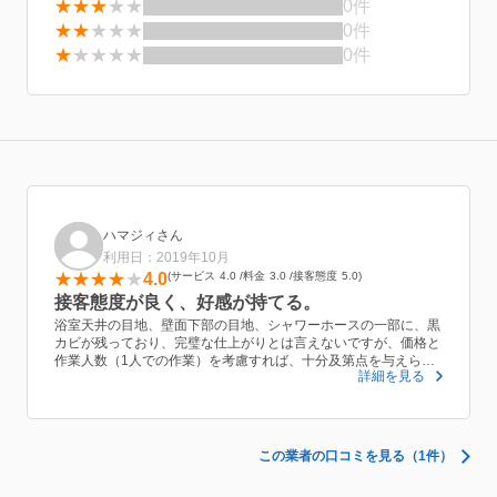
★★★
★★
0件
★★
★★★
0件
★
★★★★
0件
ハマジィさん
利用日：2019年10月
4.0
サービス
4.0
料金
3.0
接客態度
5.0
接客態度が良く、好感が持てる。
浴室天井の目地、壁面下部の目地、シャワーホースの一部に、黒
カビが残っており、完璧な仕上がりとは言えないですが、価格と
作業人数（1人での作業）を考慮すれば、十分及第点を与えられ
詳細を見る
ると思います。
この業者の口コミを見る（1件）