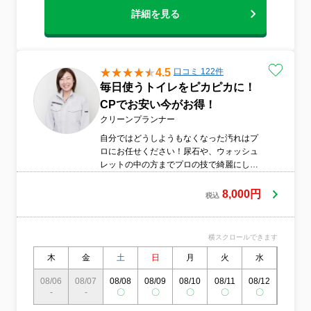
詳細を見る
4.5
口コミ 122件
毎日使うトイレをピカピカに！
CPでお安い今がお得！
クリーンプランナー
自分ではどうしようもなくなった汚れはプ
ロにお任せください！尿石や、ウォッシュ
レットの中の方までプロの技で綺麗にしま
す！綺麗なトイレになる感動をぜひ味わっ
てみてください。
8,000円
税込
横スクロールできます
木
金
土
日
月
火
水
木
08/06
08/07
08/08
08/09
08/10
08/11
08/12
08/13
-
-
〇
〇
〇
〇
〇
〇