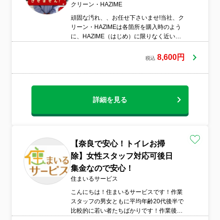
クリーン・HAZIME
頑固な汚れ、、お任せ下さいませ!当社、ク
リーン・HAZIMEは各箇所を購入時のよう
に、HAZIME（はじめ）に限りなく近い状
態に戻すのと、各スタッフが仕事において
もHAZIME（初心）に戻り、プロとしての
8,600円
税込
仕上がりを常に心がけております。
詳細を見る
【奈良で安心！トイレお掃
除】女性スタッフ対応可後日
集金なので安心！
住まいるサービス
こんにちは！住まいるサービスです！作業
スタッフの男女ともに平均年齢20代後半で
比較的に若い者たちばかりです！作業後に