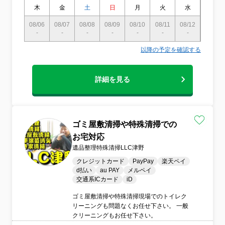
木
金
土
日
月
火
水
木
08/06
08/07
08/08
08/09
08/10
08/11
08/12
08/13
-
-
-
-
-
-
-
〇
以降の予定を確認する
詳細を見る
ゴミ屋敷清掃や特殊清掃での
お宅対応
遺品整理特殊清掃LLC津野
クレジットカード
PayPay
楽天ペイ
d払い
au PAY
メルペイ
交通系ICカード
iD
ゴミ屋敷清掃や特殊清掃現場でのトイレク
リーニングも問題なくお任せ下さい。 一般
クリーニングもお任せ下さい。