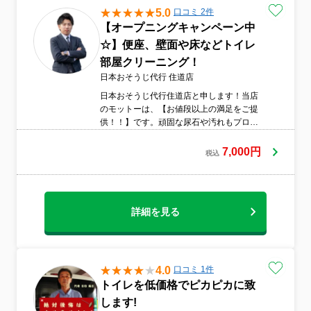
5.0
口コミ 2件
【オープニングキャンペーン中
☆】便座、壁面や床などトイレ
部屋クリーニング！
日本おそうじ代行 住道店
日本おそうじ代行住道店と申します！当店
のモットーは、【お値段以上の満足をご提
供！！】です。頑固な尿石や汚れもプロの
技術でピカピカに！トイレクリーニングは
プロにお任せください！
7,000円
税込
詳細を見る
4.0
口コミ 1件
トイレを低価格でピカピカに致
します!