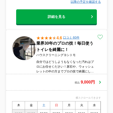
以降の予定を確認する
詳細を見る
4.6
口コミ 60件
業界30年のプロの技！毎日使う
トイレを綺麗に！
ハウスクリーニングヨシトモ
自分ではどうしようもなくなった汚れはプ
ロにお任せください！尿石や、ウォッシュ
レットの中の方までプロの技で綺麗にしま
す！綺麗なトイレになる感動をぜひ味わっ
てみてください。
9,000円
税込
横スクロールできます
木
金
土
日
月
火
水
木