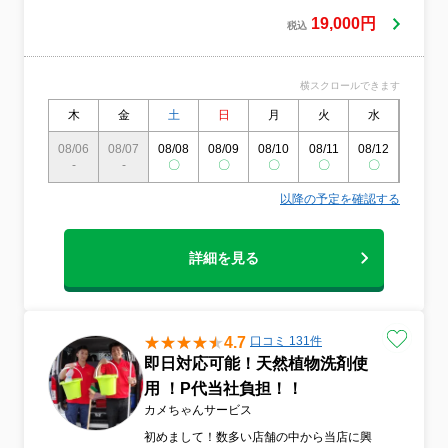
19,000円
税込
横スクロールできます
木
金
土
日
月
火
水
木
08/06
08/07
08/08
08/09
08/10
08/11
08/12
08/13
-
-
〇
〇
〇
〇
〇
〇
以降の予定を確認する
詳細を見る
4.7
口コミ 131件
即日対応可能！天然植物洗剤使
用 ！P代当社負担！！
カメちゃんサービス
初めまして！数多い店舗の中から当店に興