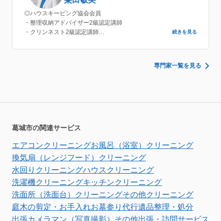
◎ハウスキーピング協会会員
・整理収納アドバイザー2級認定講師
・クリンネスト2級認定講師
続きを見る
◎親・子の片づけ教育研究所
・親・子の片づけマスターインストラクター
専門家一覧を見る
葛城市の関連サービス
エアコンクリーニング
お風呂（浴室）クリーニング
換気扇（レンジフード）クリーニング
水回りクリーニング
ハウスクリーニング
洗濯機クリーニング
キッチンクリーニング
洗面所（洗面台）クリーニング
その他クリーニング
庭木の剪定・お手入れ
お墓参り代行
遺品整理・処分
出張カメラマン（写真撮影）
その他出張・訪問サービス