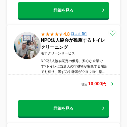
にお任せください！不明点・不安な点がご
ざいましたら、お気軽にご相談下さい。
詳細を見る
4.8
口コミ 5件
NPO法人協会が推薦するトイレ
クリーニング
モアクリーンサービス
NPO法人協会認定の優秀、安心な企業で
す?トイレは当然人の排泄物が密集する場所
でも有り、黒ずみや雑菌がウヨウヨ生息し
ています?市販のトイレ洗剤も数多く有りま
すがやはりプロの洗剤と技術が必要な場所
10,000円
税込
です?
詳細を見る