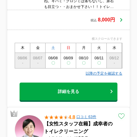
ね。キバミ・クロジミは落ちないし、尿石
も目立つ・・おまかせ下さい！！トイレの
便器や縁裏はもちろん！床から扉までピッ
カピカに！しかも次亜塩素酸水でトイレ空
8,000円
税込
間全体を除菌！徹底的に仕上げます！！(経
年劣化や染色・変色の場合は落ちない場合
がございます)また、清掃後の床ワックス(オ
横スクロールできます
プション)もオススメです。※タイル・石材
床はワックス不可お問い合わせ・ご予約お
木
金
土
日
月
火
水
木
待ちしております(^_^)※一般タイプの洋式
08/06
08/07
08/08
08/09
08/10
08/11
08/12
08/13
便座1器のトイレが対象です。男性用小便
-
-
〇
〇
〇
〇
-
〇
器・和式便器はそれぞれ￥5,000(税込)/1器
にて承ります。タンク内部は￥3000(税込)
以降の予定を確認する
となります。◆清掃範囲便器 / 便座 / 壁面
(埃取り・除菌剤での拭上げ程度で壁材によ
っては作業不可) / 照明カバー / 床 / タンク表
詳細を見る
面 / 扉 / 窓(内側のみ) / 換気扇カバー / ウォシ
ュレット
4.8
口コミ 63件
【女性スタッフ在籍】成幸者の
トイレクリーニング