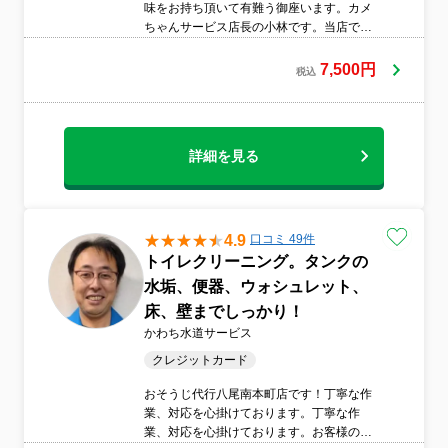
味をお持ち頂いて有難う御座います。カメ
ちゃんサービス店長の小林です。当店で
は、女性店長による徹底したスタッフ教育
により接客、マナー、身だしなみ等、お客
7,500円
税込
様目線によるハウスクリーニングを目指し
ております。一度きりではなく、末永くお
付き合いをさせて頂ける様に真心こめた作
業をさせて頂きますのでどうぞ宜しくお願
詳細を見る
い致します。作業に関して、不安の事やご
質問等が御座いましたら遠慮なくお問い合
わせください。私、小林が出来るだけ早
く、かつ丁寧にお返事を差し上げます。
4.9
口コミ 49件
トイレクリーニング。タンクの
水垢、便器、ウォシュレット、
床、壁までしっかり！
かわち水道サービス
クレジットカード
おそうじ代行八尾南本町店です！丁寧な作
業、対応を心掛けております。丁寧な作
業、対応を心掛けております。お客様のご