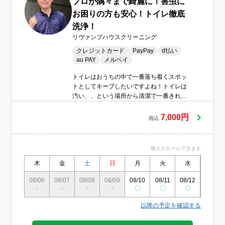
プロが隅々まで綺麗に！害虫に
お困りの方も安心！トイレ徹底
洗浄！
リヴァンプハウスクリーニング
クレジットカード
PayPay
d払い
au PAY
メルペイ
トイレはおうちの中で一番落ち着くスポッ
トとしてキープしたいですよね！トイレは
汚い、、という場所から清潔で一番きれい
な場所にしましょう！
7,000円
税込
横スクロールできます
木
金
土
日
月
火
水
木
08/06
08/07
08/08
08/09
08/10
08/11
08/12
08/13
-
-
-
-
〇
〇
〇
〇
以降の予定を確認する