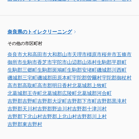
奈良県のトイレクリーニング
その他の市区町村
奈良市
大和高田市
大和郡山市
天理市
橿原市
桜井市
五條市
御所市
生駒市
香芝市
宇陀市
山辺郡山添村
生駒郡平群町
生駒郡三郷町
生駒郡斑鳩町
生駒郡安堵町
磯城郡川西町
磯城郡三宅町
磯城郡田原本町
宇陀郡曽爾村
宇陀郡御杖村
高市郡高取町
高市郡明日香村
北葛城郡上牧町
北葛城郡王寺町
北葛城郡広陵町
北葛城郡河合町
吉野郡吉野町
吉野郡大淀町
吉野郡下市町
吉野郡黒滝村
吉野郡天川村
吉野郡野迫川村
吉野郡十津川村
吉野郡下北山村
吉野郡上北山村
吉野郡川上村
吉野郡東吉野村