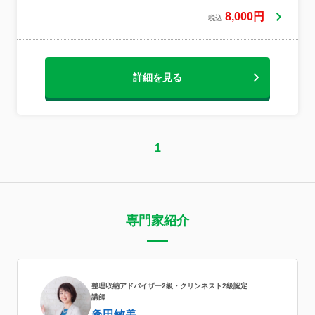
は、お客様より「息子 娘ぐらいの子がすご
く頑張ってくれていた！」「すごく丁寧に
8,000円
税込
真剣に仕事をしてくれていた！」とお褒め
の言葉を頂いております！サービス向上の
一環としまして後日、作業後の確認やアフ
ターフォローも徹底させて頂いており（料
詳細を見る
金は発生いたしません！）安心してご利用
いただけます！
1
専門家紹介
整理収納アドバイザー2級・クリンネスト2級認定
講師
粂田敏美