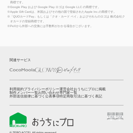
商標です。
※Google Play および Google Play ロゴは Google LLC の商標です。
※Apple Gift Cardは、米国およびその他の国で登録されたApple Inc.の商標です。
※「QUOカードPay」もしくは「クオ・カード ペイ」およびそれらのロゴは 株式会社ク
オカードの登録商標です。
※PeXから外部への交換には手数料がかかる場合がございます。
関連サービス
利用規約
プライバシーポリシー
運営会社
おうちにプロに掲載
制作メンバー一覧
お問い合わせ
専門家一覧
外部送信規律に基づく公表事項
特定商取引法に基づく表記
© ZERO ACCEL All rights reserved.