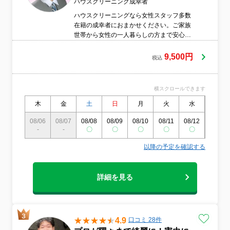
ハウスクリーニング成幸者
ハウスクリーニングなら女性スタッフ多数
在籍の成幸者におまかせください。ご家族
世帯から女性の一人暮らしの方まで安心し
てプロのお掃除をご依頼ください。高い技
術とホスピタリティーをもったスタッフが
9,500円
税込
真心を込めて対応いたします。
横スクロールできます
木
金
土
日
月
火
水
木
08/06
08/07
08/08
08/09
08/10
08/11
08/12
08/13
-
-
〇
〇
〇
〇
〇
〇
以降の予定を確認する
詳細を見る
4.9
口コミ 28件