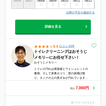
08/06
08/07
08/08
08/09
08/10
08/11
08/12
08/13
-
-
〇
〇
〇
〇
〇
〇
以降の予定を確認する
詳細を見る
4.4
口コミ 43件
トイレクリーニングはおそうじ
メモリ―にお任せ下さい！
おそうじメモリ―
トイレの汚れは便器縁とウォシュレットの
裏側、そして床奥ホコリ、壁の尿飛び散
り、タンクの上の黒ずみが汚れています。
プロは専用洗剤と道具ですべて新品の輝き
にクリーニングしてまいります。ドアの取
7,000円
税込
っ手もスッキリと除菌仕上げいたします。
横スクロールできます