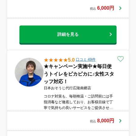
自宅をキレイで快適な空間に！★コロナ対
策★非喫煙★スリッパ持参★安心の損害保
6,000円
税込
険加入済
詳細を見る
5.0
口コミ 49件
★キャンペーン実施中★毎日使
うトイレをピカピカに♪女性スタ
ッフ対応！
日本おそうじ代行広陵南郷店
コロナ対策も、毎朝検温・ご訪問前には手
指消毒など徹底しており、お客様目線で丁
寧で気持ちの良いサービスをご提供させて
頂けるよう努めております。エアコンクリ
ーニングをはじめ浴室、キッチン、レンジ
8,000円
税込
フード、洗面所、トイレ等の水回りも行っ
てございますので、お掃除のことなら当店