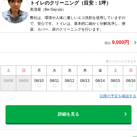
トイレのクリーニング（目安：1坪）
美清屋（Be-Say-ya）
弊社は、環境や人体に優しいエコ洗剤を使用していますの
で、安心です。トイレは、基本的に細かく分解洗浄し、便
器、カバー、床のクリーニングを行います。
9,000円
税込
横スクロールできます
土
日
月
火
水
木
金
土
日
08/08
08/09
08/10
08/11
08/12
08/13
08/14
08/15
08/16
-
-
〇
〇
〇
〇
〇
〇
〇
以降の予定を確認する
詳細を見る