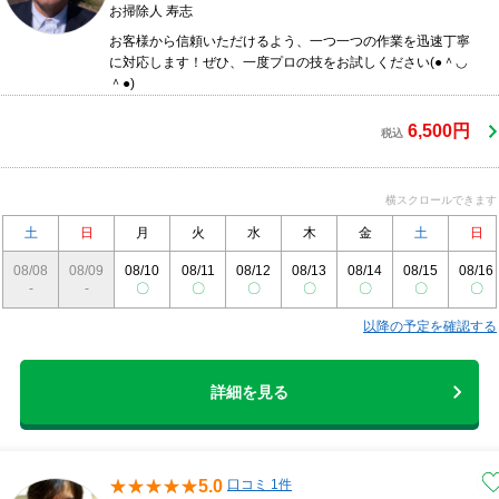
お掃除人 寿志
お客様から信頼いただけるよう、一つ一つの作業を迅速丁寧
に対応します！ぜひ、一度プロの技をお試しください(●＾◡
＾●)
6,500円
税込
横スクロールできます
土
日
月
火
水
木
金
土
日
08/08
08/09
08/10
08/11
08/12
08/13
08/14
08/15
08/16
-
-
〇
〇
〇
〇
〇
〇
〇
以降の予定を確認する
詳細を見る
5.0
口コミ 1件