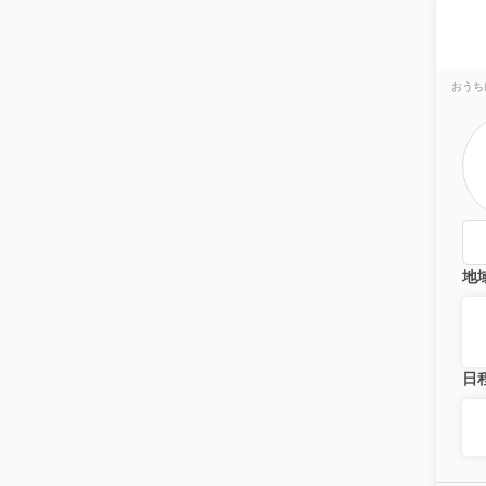
おうち
地
日