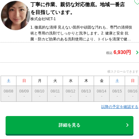
丁寧に作業、親切な対応徹底。地域一番店
を目指しています。
株式会社NET-1
1. 徹底的な清掃 見えない箇所や頑固な汚れも、専門の清掃技
術と専用の洗剤でしっかりと洗浄します。2. 健康と安全 抗
菌・防カビ効果のある洗剤使用により、トイレを清潔で健康
的な環境に保ちます。3. ニオイ対策 専用の消臭剤や技術を用
いて、悪臭を根本から解消します。訓練を受けた専門のスタ
6,930円
税込
ッフが迅速かつ丁寧に対応し、高品質なサービスを提供しま
す。
横スクロールできます
土
日
月
火
水
木
金
土
日
08/08
08/09
08/10
08/11
08/12
08/13
08/14
08/15
08/16
-
-
-
-
-
-
-
-
-
以降の予定を確認する
詳細を見る