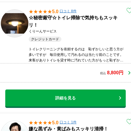
5.0
口コミ 8件
☆秘密厳守☆トイレ掃除で気持ちもスッキ
リ！
くりーんサービス
クレジットカード
トイレクリーニングを依頼するのは 恥ずかしいと思う方が
多いですが 毎日使用して汚れるのは当たり前のことです。
来客がありトイレを貸す時に汚れていた方がもっと恥ずかし
いですよ。。トイレは尿石、水あか等が汚れの代表になりま
す。お客様の気になる汚れ、場所等をお聞きし、正確に対
8,800円
税込
処、清掃を行い、確認してクリーニングをおこないます。ま
た落ちにくい水あか、尿石には、専用の洗剤にて浸け置きを
行い徹底的に汚れを落として行きます。
詳細を見る
5.0
口コミ 1件
嫌な黒ずみ・黄ばみもスッキリ清掃！