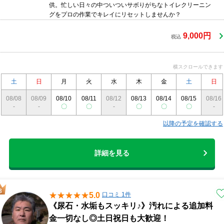
供。忙しい日々の中ついついサボりがちなトイレクリーニン
グをプロの作業でキレイにリセットしませんか？
9,000円
税込
横スクロールできます
土
日
月
火
水
木
金
土
日
08/08
08/09
08/10
08/11
08/12
08/13
08/14
08/15
08/16
-
-
〇
〇
-
〇
〇
〇
-
以降の予定を確認する
詳細を見る
5.0
口コミ 1件
《尿石・水垢もスッキリ♪》汚れによる追加料
金一切なし◎土日祝日も大歓迎！