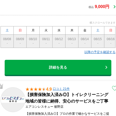
ッフ同行可能！ ＊作業外注はありません。 ＊営業時間外の
ご予約もご相談ください。日・祝等も柔軟に対応致します。
9,000円
税込
＊早朝・深夜の作業も追加料金は発生しません。 ＊作業前
日・当日はご連絡いたします。
横スクロールできます
土
日
月
火
水
木
金
土
日
08/08
08/09
08/10
08/11
08/12
08/13
08/14
08/15
08/16
-
-
-
-
-
-
-
-
-
以降の予定を確認する
詳細を見る
4.9
口コミ 21件
【損害保険加入済み◎】トイレクリーニング
地域の皆様に納得、安心のサービスをご丁寧
エアコンレスキュー 裾野店
【損害保険加入済み◎】プロの作業で確かなサービスをご提