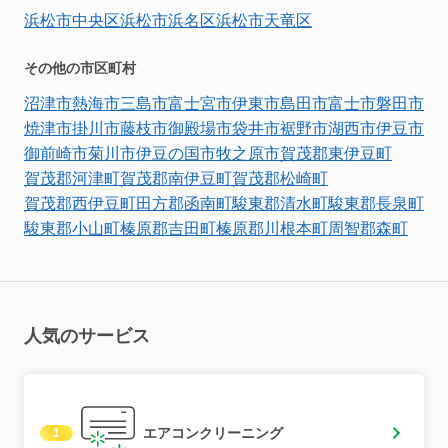
浜松市中央区
浜松市浜名区
浜松市天竜区
その他の市区町村
沼津市
熱海市
三島市
富士宮市
伊東市
島田市
富士市
磐田市
焼津市
掛川市
藤枝市
御殿場市
袋井市
裾野市
湖西市
伊豆市
御前崎市
菊川市
伊豆の国市
牧之原市
賀茂郡東伊豆町
賀茂郡河津町
賀茂郡南伊豆町
賀茂郡松崎町
賀茂郡西伊豆町
田方郡函南町
駿東郡清水町
駿東郡長泉町
駿東郡小山町
榛原郡吉田町
榛原郡川根本町
周智郡森町
人気のサービス
エアコンクリーニング
1