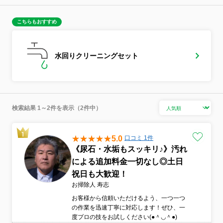
こちらもおすすめ
水回りクリーニングセット
検索結果 1～2件を表示（2件中）
5.0
口コミ 1件
《尿石・水垢もスッキリ♪》汚れ
による追加料金一切なし◎土日
祝日も大歓迎！
お掃除人 寿志
お客様から信頼いただけるよう、一つ一つ
の作業を迅速丁寧に対応します！ぜひ、一
度プロの技をお試しください(●＾◡＾●)