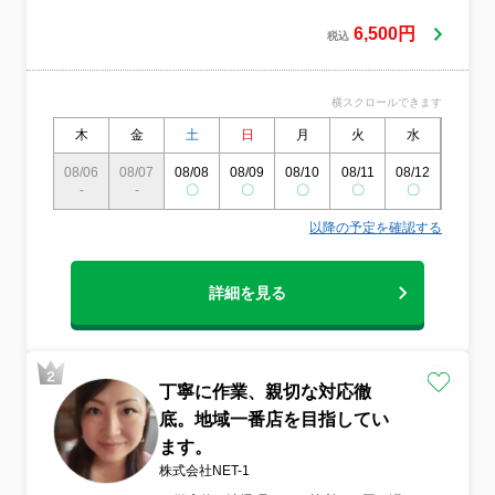
6,500円
税込
横スクロールできます
木
金
土
日
月
火
水
木
08/06
08/07
08/08
08/09
08/10
08/11
08/12
08/13
-
-
〇
〇
〇
〇
〇
〇
以降の予定を確認する
詳細を見る
丁寧に作業、親切な対応徹
底。地域一番店を目指してい
ます。
株式会社NET-1