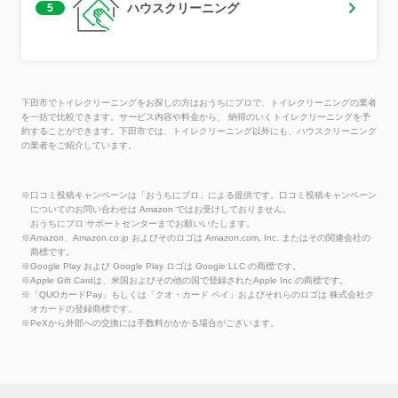
ハウスクリーニング
5
下田市でトイレクリーニングをお探しの方はおうちにプロで、トイレクリーニングの業者
を一括で比較できます。サービス内容や料金から、 納得のいくトイレクリーニングを予
約することができます。下田市では、トイレクリーニング以外にも、ハウスクリーニング
の業者をご紹介しています。
※口コミ投稿キャンペーンは「おうちにプロ」による提供です。口コミ投稿キャンペーン
についてのお問い合わせは Amazon ではお受けしておりません。
おうちにプロ サポートセンターまでお願いいたします。
※Amazon、Amazon.co.jp およびそのロゴは Amazon.com, Inc. またはその関連会社の
商標です。
※Google Play および Google Play ロゴは Google LLC の商標です。
※Apple Gift Cardは、米国およびその他の国で登録されたApple Inc.の商標です。
※「QUOカードPay」もしくは「クオ・カード ペイ」およびそれらのロゴは 株式会社ク
オカードの登録商標です。
※PeXから外部への交換には手数料がかかる場合がございます。