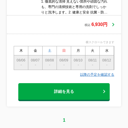
1. 徹底的な清掃 見えない箇所や頑固な汚れ
も、専門の清掃技術と専用の洗剤でしっか
りと洗浄します。2. 健康と安全 抗菌・防カ
ビ効果のある洗剤使用により、トイレを清
潔で健康的な環境に保ちます。3. ニオイ対
6,930円
税込
策 専用の消臭剤や技術を用いて、悪臭を根
本から解消します。訓練を受けた専門のス
タッフが迅速かつ丁寧に対応し、高品質な
横スクロールできます
サービスを提供します。
木
金
土
日
月
火
水
木
08/06
08/07
08/08
08/09
08/10
08/11
08/12
08/13
-
-
-
-
-
-
-
-
以降の予定を確認する
詳細を見る
1