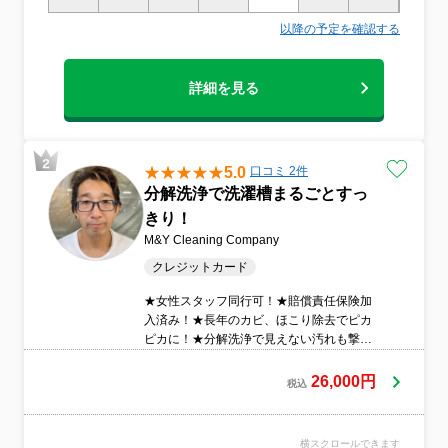
以降の予定を確認する
詳細を見る
5.0
口コミ 2件
分解洗浄で洗濯槽まるごとすっ
きり！
M&Y Cleaning Company
クレジットカード
★女性スタッフ同行可！★賠償責任保険加
入済み！★長年のカビ、ほこり除去でピカ
ピカに！★分解洗浄で見えない汚れも撃
退！
26,000円
税込
横スクロールできます