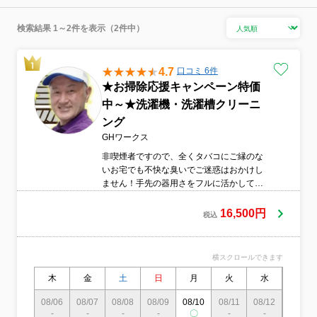
検索結果 1～2件を表示（2件中）
4.7
口コミ 6件
★お掃除応援キャンペーン特価
中～★洗濯機・洗濯槽クリーニ
ング
GHワークス
非喫煙者ですので、全くタバコにご縁のな
いお宅でも不快な臭いでご迷惑はおかけし
ません！手先の器用さをフルに活かして、
誠心誠意作業させて頂きます。
16,500円
税込
横スクロールできます
木
金
土
日
月
火
水
木
08/06
08/07
08/08
08/09
08/10
08/11
08/12
08/13
-
-
-
-
〇
-
-
〇