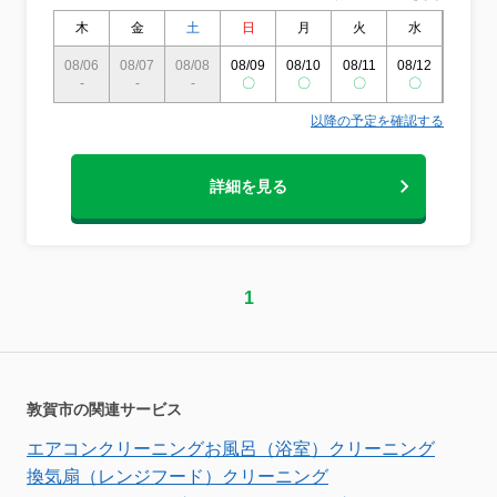
木
金
土
日
月
火
水
木
08/06
08/07
08/08
08/09
08/10
08/11
08/12
08/13
-
-
-
〇
〇
〇
〇
〇
以降の予定を確認する
詳細を見る
1
敦賀市の関連サービス
エアコンクリーニング
お風呂（浴室）クリーニング
換気扇（レンジフード）クリーニング