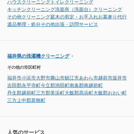
ハウスクリーニング
トイレクリーニング
キッチンクリーニング
洗面所（洗面台）クリーニング
その他クリーニング
庭木の剪定・お手入れ
お墓参り代行
遺品整理・処分
その他出張・訪問サービス
福井県の洗濯機クリーニング
その他の市区町村
福井市
小浜市
大野市
勝山市
鯖江市
あわら市
越前市
坂井市
吉田郡永平寺町
今立郡池田町
南条郡南越前町
丹生郡越前町
三方郡美浜町
大飯郡高浜町
大飯郡おおい町
三方上中郡若狭町
人気のサービス