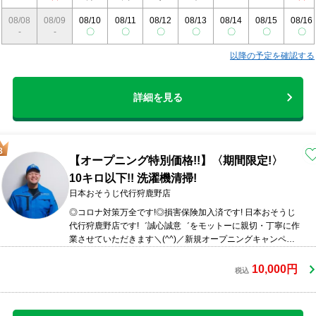
08/08
08/09
08/10
08/11
08/12
08/13
08/14
08/15
08/16
-
-
〇
〇
〇
〇
〇
〇
〇
以降の予定を確認する
詳細を見る
【オープニング特別価格!!】〈期間限定!〉
10キロ以下!! 洗濯機清掃!
日本おそうじ代行狩鹿野店
◎コロナ対策万全です!◎損害保険加入済です! 日本おそうじ
代行狩鹿野店です!゛誠心誠意゛をモットーに親切・丁寧に作
業させていただきます＼(^^)／新規オープニングキャンペー
ン中の今がとてもお得な価格設定となっております!ぜひこの
機会にご依頼ください!初めてご依頼される方なども大歓迎で
10,000円
税込
す!!