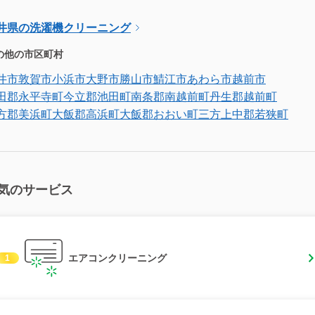
井県の洗濯機クリーニング
の他の市区町村
井市
敦賀市
小浜市
大野市
勝山市
鯖江市
あわら市
越前市
田郡永平寺町
今立郡池田町
南条郡南越前町
丹生郡越前町
方郡美浜町
大飯郡高浜町
大飯郡おおい町
三方上中郡若狭町
気のサービス
エアコンクリーニング
1