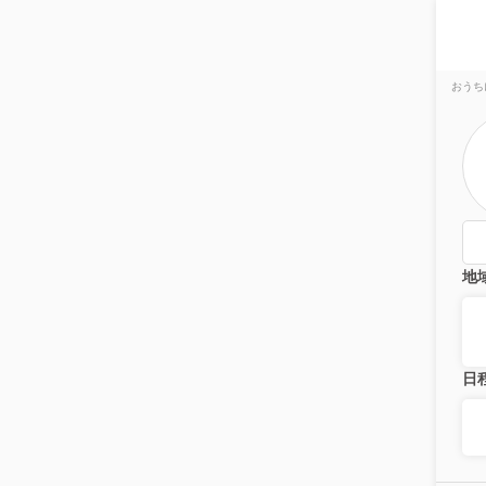
おうち
地
日