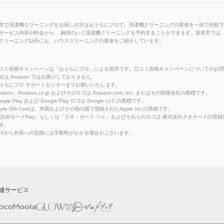
市で洗濯機クリーニングをお探しの方はおうちにプロで、洗濯機クリーニングの業者を一括で比較で
サービス内容や料金から、 納得のいく洗濯機クリーニングを予約することができます。坂井市では
クリーニング以外にも、ハウスクリーニングの業者をご紹介しています。
コミ投稿キャンペーンは「おうちにプロ」による提供です。口コミ投稿キャンペーンについてのお問
せは Amazon ではお受けしておりません。
うちにプロ サポートセンターまでお願いいたします。
azon、Amazon.co.jp およびそのロゴは Amazon.com, Inc. またはその関連会社の商標です。
ogle Play および Google Play ロゴは Google LLC の商標です。
pple Gift Cardは、米国およびその他の国で登録されたApple Inc.の商標です。
QUOカードPay」もしくは「クオ・カード ペイ」およびそれらのロゴは 株式会社クオカードの登録
す。
eXから外部への交換には手数料がかかる場合がございます。
連サービス