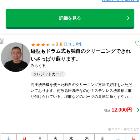
詳細を見る
3.8
口コミ 6件
縦型もドラム式も独自のクリーニングできれ
いさっぱり蘇ります。
みらくる
クレジットカード
高圧洗浄機を使った独自のクリーニング方法で好評をいただ
いております。何故高圧洗浄なのか？ステンレス洗濯槽に取
り付けられている、埃取などのパーツの裏側に糸くずやカビ
が潜んでいるのですが、そのパーツを取り外せない洗濯槽が
ほとんどです。そこで高圧洗浄により隙間のカビや糸くずを
12,000円
税込
水流で取り除きます。従来の洗剤だけによるクリーニングに
高圧の水流を加えることで新品の様に見違えり、汚れが洗濯
物に混ざる心配は無くなります。また、ドラム式洗濯機に関
横スクロールできます
しましても。洗濯物が乾くのに時間がかかる、嫌な匂いがす
るなどのお悩みが噓のように解消されます。
土
日
月
火
水
木
金
土
日