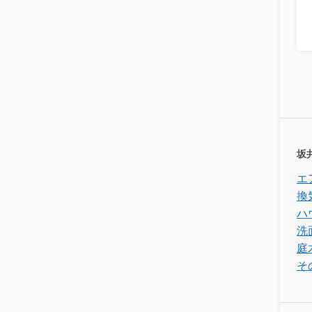
坂
エ
換
ハ
洗
庭
そ