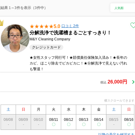
結果 1～3件を表示（3件中）
5.0
口コミ 2件
分解洗浄で洗濯槽まるごとすっきり！
M&Y Cleaning Company
クレジットカード
★女性スタッフ同行可！★賠償責任保険加入済み！★長年の
カビ、ほこり除去でピカピカに！★分解洗浄で見えない汚れ
も撃退！
26,000円
税込
横スクロールできます
土
日
月
火
水
木
金
土
日
08/08
08/09
08/10
08/11
08/12
08/13
08/14
08/15
08/16
-
-
-
〇
〇
〇
〇
-
〇
以降の予定を確認する