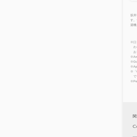
坂井
す。
濯機
※口
わ
お
※Am
※Go
※A
※「
で
※P
関