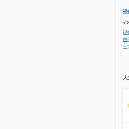
福
そ
福
吉
三
人