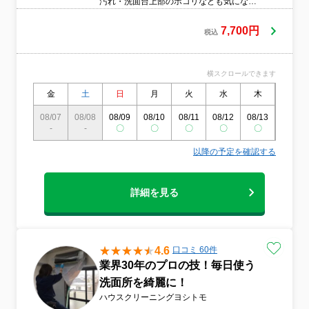
汚れ・洗面台上部のホコリなども気になり
ますよね。ほとんどのご家庭が汚れている
のが現状です。プロの技で見違える洗面台
7,700円
税込
にさせていただきます。
横スクロールできます
金
土
日
月
火
水
木
金
08/07
08/08
08/09
08/10
08/11
08/12
08/13
08/14
-
-
〇
〇
〇
〇
〇
〇
以降の予定を確認する
詳細を見る
4.6
口コミ 60件
業界30年のプロの技！毎日使う
洗面所を綺麗に！
ハウスクリーニングヨシトモ