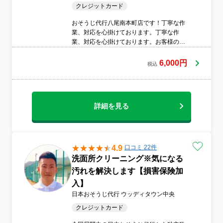
クレジットカード
おそうじ代行八尾南本町店です！丁寧な作
業、対応を心掛けております。丁寧な作
業、対応を心掛けております。お客様のご
自宅をキレイで快適な空間に！★コロナ対
策★非喫煙★スリッパ持参★安心の損害保
6,000円
税込
険加入済
詳細を見る
4.9
口コミ 22件
洗面所クリーニング※気になる
汚れを解決します【損害保険加
入】
日本おそうじ代行 ウッディタウン中央
クレジットカード