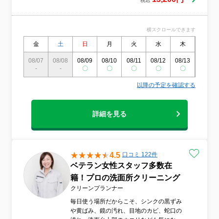
税込
会社で培ったノウハウを余す事なくご提供
して隅々まで綺麗にさせていただきます。
何卒宜しくお願い致します！
横スクロールできます
金
土
日
月
火
水
木
金
08/07
08/08
08/09
08/10
08/11
08/12
08/13
08/14
-
-
〇
〇
〇
〇
〇
〇
以降の予定を確認する
詳細を見る
4.5
口コミ 122件
ベテラン女性スタッフ多数在
籍！プロの洗面所クリーニング
クリーンプランナー
毎日使う場所だからこそ、シンクの黒ずみ
や黄ばみ、鏡の汚れ、目地のカビ、蛇口の