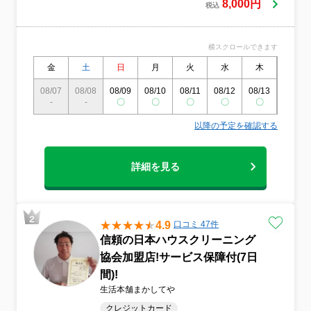
術とホスピタリティーをもったスタッフが
8,000円
税込
真心を込めて対応いたします。
横スクロールできます
金
土
日
月
火
水
木
金
08/07
08/08
08/09
08/10
08/11
08/12
08/13
08/14
-
-
〇
〇
〇
〇
〇
〇
以降の予定を確認する
詳細を見る
4.9
口コミ 47件
信頼の日本ハウスクリーニング
協会加盟店!サービス保障付(7日
間)!
生活本舗まかしてや
クレジットカード