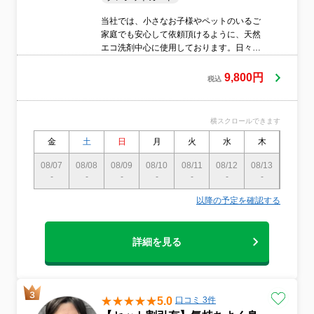
当社では、小さなお子様やペットのいるご
家庭でも安心して依頼頂けるように、天然
エコ洗剤中心に使用しております。日々技
術向上、清潔感溢れるマナー、思いやりを
もった対応には常に心掛け、ております。
9,800円
税込
はしめて当社をご利用のお客様にも安心し
てサービスをご利用して頂けるように★サ
ービス保障制度★を取り入れています。(満
横スクロールできます
足頂けなけなかった場合施工後7日以内にお
電話頂ければ手直しさせて頂きます)
金
土
日
月
火
水
木
金
08/07
08/08
08/09
08/10
08/11
08/12
08/13
08/14
-
-
-
-
-
-
-
-
以降の予定を確認する
詳細を見る
5.0
口コミ 3件