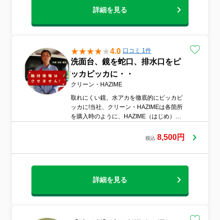
フターの報告書を提出します
詳細を見る
4.0
口コミ 1件
洗面台、鏡を蛇口、排水口をピ
ッカピッカに・・
クリーン・HAZIME
取れにくい鏡、水アカを徹底的にピッカピ
ッカに!当社、クリーン・HAZIMEは各箇所
を購入時のように、HAZIME（はじめ）に
限りなく近い状態に戻すのと、各スタッフ
が仕事においてもHAZIME（初心）に戻
8,500円
税込
り、プロとしての仕上がりを常に心がけて
おります。
詳細を見る