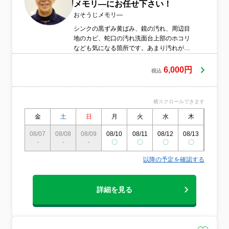
メモリ―にお任せ下さい！
おそうじメモリ―
シンクの黒ずみ黄ばみ、鏡の汚れ、周辺目
地のカビ、蛇口の汚れ洗面台上部のホコリ
なども気になる箇所です。あまり汚れが目
立ちにくいかもしれませんが、上記箇所は
ほとんど汚れているのが現状です。ここを
6,000円
税込
プロはキレイにさせていただきます。
横スクロールできます
金
土
日
月
火
水
木
金
08/07
08/08
08/09
08/10
08/11
08/12
08/13
08/14
-
-
-
〇
〇
〇
〇
〇
以降の予定を確認する
詳細を見る