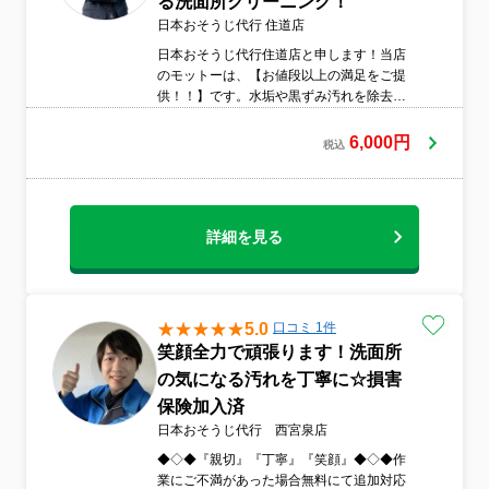
る洗面所クリーニング！
日本おそうじ代行 住道店
日本おそうじ代行住道店と申します！当店
のモットーは、【お値段以上の満足をご提
供！！】です。水垢や黒ずみ汚れを除去し
てキレイな洗面台を取り戻す！洗面所クリ
ーニングはプロにお任せください！
6,000円
税込
詳細を見る
5.0
口コミ 1件
笑顔全力で頑張ります！洗面所
の気になる汚れを丁寧に☆損害
保険加入済
日本おそうじ代行 西宮泉店
◆◇◆『親切』『丁寧』『笑顔』◆◇◆作
業にご不満があった場合無料にて追加対応