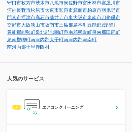
守口市
枚方市
茨木市
八尾市
泉佐野市
富田林市
寝屋川市
河内長野市
松原市
大東市
和泉市
箕面市
柏原市
羽曳野市
門真市
摂津市
高石市
藤井寺市
東大阪市
泉南市
四條畷市
交野市
大阪狭山市
阪南市
三島郡島本町
豊能郡豊能町
豊能郡能勢町
泉北郡忠岡町
泉南郡熊取町
泉南郡田尻町
泉南郡岬町
南河内郡太子町
南河内郡河南町
南河内郡千早赤阪村
人気のサービス
エアコンクリーニング
1