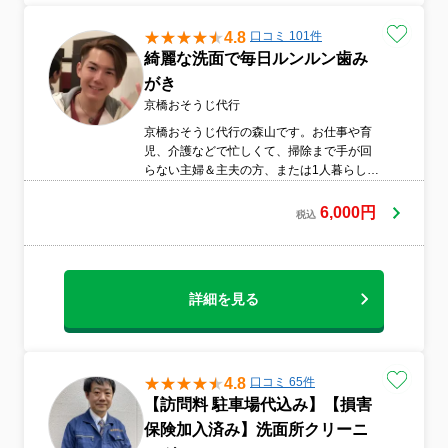
4.8
口コミ 101件
綺麗な洗面で毎日ルンルン歯み
がき
京橋おそうじ代行
京橋おそうじ代行の森山です。お仕事や育
児、介護などで忙しくて、掃除まで手が回
らない主婦＆主夫の方、または1人暮らしの
方、高齢者の方自分でやろうにもどこから
手を付けていいのか・・・自分で掃除をし
6,000円
税込
てみてもあまり変わらないような出来ばえ
でお悩みの皆さん！是非私にお任せ下さ
い！きっとご満足頂けると思います！丁
寧、綺麗をモットーに日々頑張っておりま
詳細を見る
す。作業後のお客様の笑顔を見るのが何よ
りの楽しみ、励みになっております。お気
軽にご相談下さいませ。※作業中はすぐに
返信出来ない場合があります。終わり次第
連絡させていただきます。どうぞ宜しく御
4.8
口コミ 65件
願い致します。新規登録中につきキャンペ
【訪問料 駐車場代込み】【損害
ーン価格で承っております。
保険加入済み】洗面所クリーニ