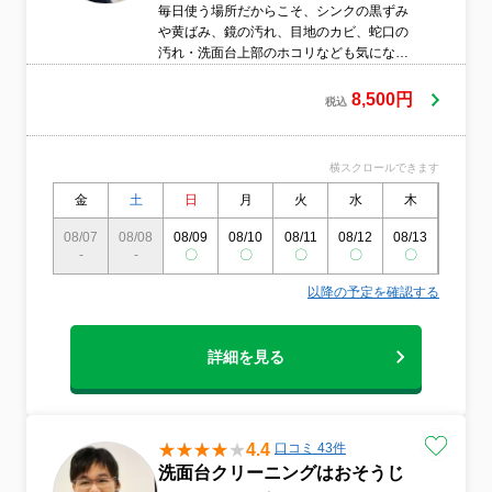
毎日使う場所だからこそ、シンクの黒ずみ
や黄ばみ、鏡の汚れ、目地のカビ、蛇口の
汚れ・洗面台上部のホコリなども気になり
ますよね。ほとんどのご家庭が汚れている
のが現状です。プロの技で見違える洗面台
8,500円
税込
にさせていただきます。
横スクロールできます
金
土
日
月
火
水
木
金
08/07
08/08
08/09
08/10
08/11
08/12
08/13
08/14
-
-
〇
〇
〇
〇
〇
〇
以降の予定を確認する
詳細を見る
4.4
口コミ 43件
洗面台クリーニングはおそうじ