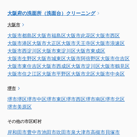
大阪府の洗面所（洗面台）クリーニング
大阪市
大阪市都島区
大阪市福島区
大阪市此花区
大阪市西区
大阪市港区
大阪市大正区
大阪市天王寺区
大阪市浪速区
大阪市西淀川区
大阪市東淀川区
大阪市東成区
大阪市生野区
大阪市城東区
大阪市阿倍野区
大阪市住吉区
大阪市東住吉区
大阪市西成区
大阪市淀川区
大阪市鶴見区
大阪市住之江区
大阪市平野区
大阪市北区
大阪市中央区
堺市
堺市堺区
堺市中区
堺市東区
堺市西区
堺市南区
堺市北区
堺市美原区
その他の市区町村
岸和田市
豊中市
池田市
吹田市
泉大津市
高槻市
貝塚市