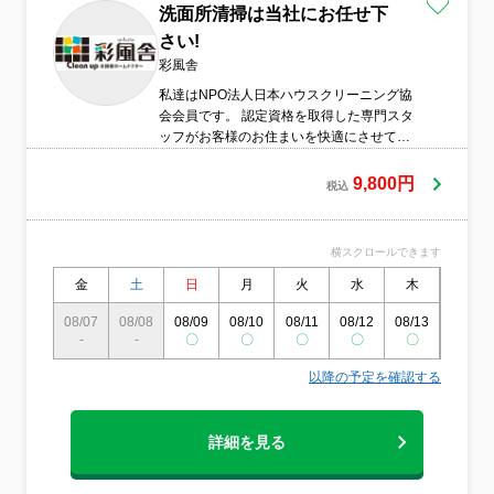
洗面所清掃は当社にお任せ下
さい!
彩風舎
私達はNPO法人日本ハウスクリーニング協
会会員です。 認定資格を取得した専門スタ
ッフがお客様のお住まいを快適にさせて頂
きます。 環境にやさしく、人にやさしい安
心・安全なハウスクリーニングは彩風舎に
9,800円
税込
お任せ下さい。 ハウスクリーニングを通じ
てお客様の快適な生活のお手伝いをさせて
頂きます。 日常のおそうじから専門的な清
横スクロールできます
掃まで、お客様のご要望に合わせたプロの
クリーニングをご提供します。
金
土
日
月
火
水
木
金
08/07
08/08
08/09
08/10
08/11
08/12
08/13
08/14
-
-
〇
〇
〇
〇
〇
〇
以降の予定を確認する
詳細を見る