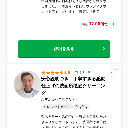
全国展開中の日本おそうじ代行から独立致
しました、日本おそうじ代行ウッディタウ
ン中央店でございます。当店は『親切、丁
寧、迅速』を心掛けお客様目線でしっかり
と作業いたします。◎感染対策は万全にし
12,000円
税込
て作業いたします◎安心の損害保険加入済
お客様に喜んで頂けるサービスを日々ご提
供して参ります。
詳細を見る
4.9
口コミ 16件
安心説明つき｜丁寧すぎる感動
仕上げの洗面所徹底クリーニン
グ
たすかるハウスクリア
クレジットカード
PayPay
数あるサービスの中から当店をご覧いただ
きありがとうございます。洗面所は毎日使
う場所だからこそ、清潔さと安心感の両方