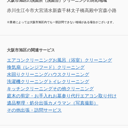
大阪市旭区の洗面所（洗面台）クリーニングの対応地域
赤川
生江
今市
大宮
清水
新森
千林
太子橋
高殿
中宮
森小路
※業者によっては大阪市旭区内でも一部訪問できない地域がある場合がございます。
大阪市旭区の関連サービス
エアコンクリーニング
お風呂（浴室）クリーニング
換気扇（レンジフード）クリーニング
水回りクリーニング
ハウスクリーニング
洗濯機クリーニング
トイレクリーニング
キッチンクリーニング
その他クリーニング
庭木の剪定・お手入れ
お墓参り代行
エアコン取り付け
遺品整理・処分
出張カメラマン（写真撮影）
その他出張・訪問サービス