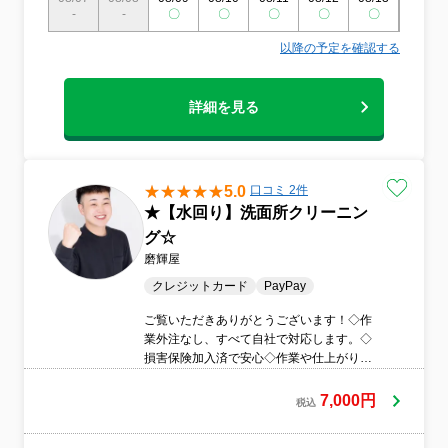
-
-
〇
〇
〇
〇
〇
〇
以降の予定を確認する
詳細を見る
5.0
口コミ 2件
★【水回り】洗面所クリーニン
グ☆
磨輝屋
クレジットカード
PayPay
ご覧いただきありがとうございます！◇作
業外注なし、すべて自社で対応します。◇
損害保険加入済で安心◇作業や仕上がりに
ご不満の場合は、無料で追加対応いたしま
す。◇営業時間外のご予約についてもご相
7,000円
税込
談ください。◇精一杯対応します！ぜひ当
店にお任せくださいまずはお気軽にご相談