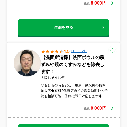
でも気になる事は聞いてください。汚れも
8,000円
税込
疑問も気になったままはやめてRe clearで
解決しましょう。
詳細を見る
4.5
口コミ 2件
【洗面所清掃】洗面ボウルの黒
ずみや鏡のくすみなどを除去し
ます！
大阪おそうじ便
◇もしもの時も安心！東京日動火災の損保
加入店◆有料P代当店負担◇営業時間外の予
約も相談可能、予約は即日対応します◆作
業日前日・当日は必ず事前連絡します◇個
人宅へは綺麗な靴下とスリッパを持参しま
9,000円
税込
す◆お客様とのコミュニケーションを大切
にしています◇作業後のアフターケアも大
切にしています◆希望であればビフォーア