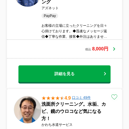
ング
アズネット
PayPay
お客様の立場に立ったクリーニングを日々
心掛けております。◆迅速なメッセージ返
信◆丁寧な作業、接客◆外注はありませ
ん。◆マスク着用作業時間を90分前後いた
だいております。作業中に大きな音の出る
8,000円
税込
際には事前にお声がけさせていただきま
す。
詳細を見る
4.9
口コミ 49件
洗面所クリーニング。水垢、カ
ビ、鏡のウロコなど気になる
方！
かわち水道サービス