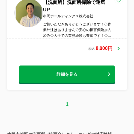
【洗面所】洗面所掃除で運気
UP
串岡ホールディングス株式会社
ご覧いただきありがとうございます！◇作
業外注はありません◇安心の損害保険加入
済み◇大手での業務経験も豊富です！◇作
業や仕上がりにご不満の場合は、無料で追
加対応いたします。◇メッセージは24時間
8,000円
税込
以内に対応！◇駐車代は当店が負担します
◇プロの技術で、必ずご満足いただけるよ
うに、精一杯心を込めて作業いたします。
まずはお気軽にご相談ください！
詳細を見る
1