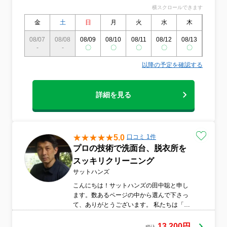
ください！
横スクロールできます
金
土
日
月
火
水
木
金
08/07
08/08
08/09
08/10
08/11
08/12
08/13
08/14
-
-
〇
〇
〇
〇
〇
〇
以降の予定を確認する
詳細を見る
5.0
口コミ 1件
プロの技術で洗面台、脱衣所を
スッキリクリーニング
サットハンズ
こんにちは！サットハンズの田中聡と申し
ます。数あるページの中から選んで下さっ
て、ありがとうございます。 私たちは「お
客様目線」を第一に、親切で丁寧な作業を
心掛けています。大手ハウスクリーニング
13,200円