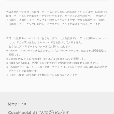
大阪市旭区で洗面所（洗面台）クリーニングをお探しの方はおうちにプロで、洗面所（洗
面台）クリーニングの業者を一括で比較できます。サービス内容や料金から、 納得のい
く洗面所（洗面台）クリーニングを予約することができます。大阪市旭区では、洗面所
（洗面台）クリーニング以外にも、ハウスクリーニングの業者をご紹介しています。
※口コミ投稿キャンペーンは「おうちにプロ」による提供です。口コミ投稿キャンペーン
についてのお問い合わせは Amazon ではお受けしておりません。
おうちにプロ サポートセンターまでお願いいたします。
※Amazon、Amazon.co.jp およびそのロゴは Amazon.com, Inc. またはその関連会社の
商標です。
※Google Play および Google Play ロゴは Google LLC の商標です。
※Apple Gift Cardは、米国およびその他の国で登録されたApple Inc.の商標です。
※「QUOカードPay」もしくは「クオ・カード ペイ」およびそれらのロゴは 株式会社ク
オカードの登録商標です。
※PeXから外部への交換には手数料がかかる場合がございます。
関連サービス