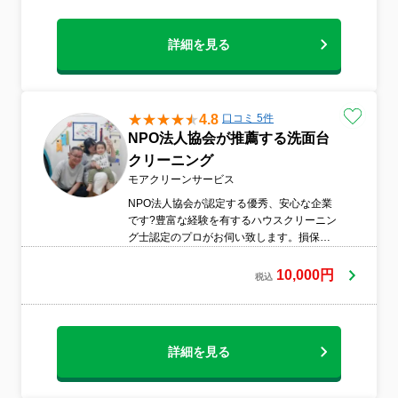
麗にしたい方にはお安くご提供中の水回り5
点セットクリーニングがおすすめです。
詳細を見る
4.8
口コミ 5件
NPO法人協会が推薦する洗面台
クリーニング
モアクリーンサービス
NPO法人協会が認定する優秀、安心な企業
です?豊富な経験を有するハウスクリーニン
グ士認定のプロがお伺い致します。損保に
も加入しており万全な体制で作業させて頂
きます?専門プロ仕様洗剤で作業致しま
10,000円
税込
す??
詳細を見る