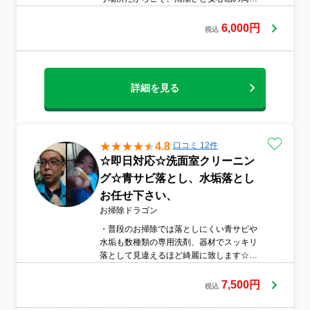
を大切にしています。作業前の説明から仕
上げまで一つひとつ丁寧に対応いたします
6,000円
税込
ので、初めての方や不安のある方もどうぞ
安心してご相談ください。
詳細を見る
4.8
口コミ 12件
☆即日対応☆洗面室クリーニン
グ☆青サビ落とし、水垢落とし
お任せ下さい、
お掃除ドラゴン
・普段のお掃除では落としにくい青サビや
水垢も数種類の専用洗剤、器材でスッキリ
落として見違えるほど綺麗に致します☆・
綺麗な状態維持にお手入れがしやすくなる
防汚コートはおすすめです。・汚れ防止の
7,500円
税込
床ワックス塗布もお安くなっておりますの
でよろしければご利用下さい。まとめて綺