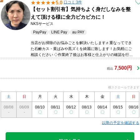
5.0
口コミ 3件
【セット割引有】気持ちよく身だしなみを整
えて頂ける様に全力ピカピカに！
NKSサービス
PayPay
LINE Pay
au PAY
当店がお掃除のお悩みごとを解決いたします♬重なってでき
た石鹸カス・黄ばみや黒ズミを綺麗に致します！お気軽にご
相談ください ◇作業終了後はお客様と仕上がりの確認を行い
ます！ ◇施工場所の片付け、清掃まで心を込めて丁寧に対応
いたします ◇施工後のメンテのアドバイスまで丁寧に説明を
7,500円
税込
いたします ◎損害保険加入済み
横スクロールできます
土
日
月
火
水
木
金
土
日
08/08
08/09
08/10
08/11
08/12
08/13
08/14
08/15
08/16
-
-
〇
〇
〇
〇
〇
〇
〇
以降の予定を確認する