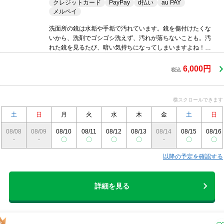
クレジットカード
PayPay
d払い
au PAY
メルペイ
洗面所の鏡は水垢や手垢で汚れています。鏡を傷付けたくな
いから、洗剤でゴシゴシ洗えず、汚れが落ちないことも。汚
れた鏡を見るたび、暗い気持ちになってしまいますよね！そ
んなときにプロのお掃除をお勧めします！
6,000円
税込
横スクロールできます
土
日
月
火
水
木
金
土
日
08/08
08/09
08/10
08/11
08/12
08/13
08/14
08/15
08/16
-
-
〇
〇
〇
〇
-
〇
〇
以降の予定を確認する
詳細を見る