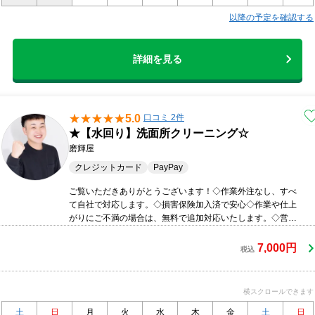
以降の予定を確認する
詳細を見る
5.0
口コミ 2件
★【水回り】洗面所クリーニング☆
磨輝屋
クレジットカード
PayPay
ご覧いただきありがとうございます！◇作業外注なし、すべ
て自社で対応します。◇損害保険加入済で安心◇作業や仕上
がりにご不満の場合は、無料で追加対応いたします。◇営業
時間外のご予約についてもご相談ください。◇精一杯対応し
ます！ぜひ当店にお任せくださいまずはお気軽にご相談くだ
7,000円
税込
さい！
横スクロールできます
土
日
月
火
水
木
金
土
日