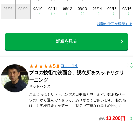
08/08
08/09
08/10
08/11
08/12
08/13
08/14
08/15
08/16
-
-
〇
〇
〇
〇
〇
〇
〇
以降の予定を確認する
詳細を見る
5.0
口コミ 1件
プロの技術で洗面台、脱衣所をスッキリクリ
ーニング
サットハンズ
こんにちは！サットハンズの田中聡と申します。数あるペー
ジの中から選んで下さって、ありがとうございます。 私たち
は「お客様目線」を第一に、親切で丁寧な作業を心掛けてい
ます。大手ハウスクリーニング会社で培ったノウハウを余す
事なくご提供して隅々まで綺麗にさせていただきます。何卒
13,200円
税込
宜しくお願い致します！