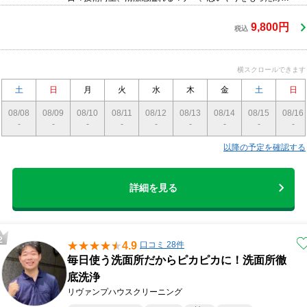
には常に心掛け、ております。はしめて当社をご利用のお客
様にも安心してサービスをご利用して頂けるように★サービ
9,800円
税込
ス保障制度★を取り入れています。(満足頂けなけなかった場
合施工後7日以内にお電話頂ければ手直しさせて頂きます)
横スクロールできます
土
日
月
火
水
木
金
土
日
08/08
08/09
08/10
08/11
08/12
08/13
08/14
08/15
08/16
-
-
-
-
-
-
-
-
-
以降の予定を確認する
詳細を見る
4.9
口コミ 28件
毎日使う洗面所だからピカピカに！洗面所徹
底洗浄
リヴァンプハウスクリーニング