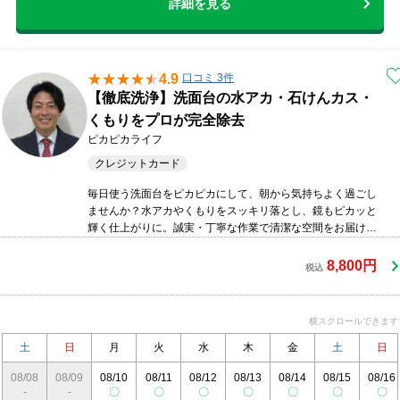
詳細を見る
4.9
口コミ 3件
【徹底洗浄】洗面台の水アカ・石けんカス・
くもりをプロが完全除去
ピカピカライフ
クレジットカード
毎日使う洗面台をピカピカにして、朝から気持ちよく過ごし
ませんか？水アカやくもりをスッキリ落とし、鏡もピカッと
輝く仕上がりに。誠実・丁寧な作業で清潔な空間をお届けし
ます。
8,800円
税込
横スクロールできます
土
日
月
火
水
木
金
土
日
08/08
08/09
08/10
08/11
08/12
08/13
08/14
08/15
08/16
-
-
〇
〇
〇
〇
〇
〇
〇