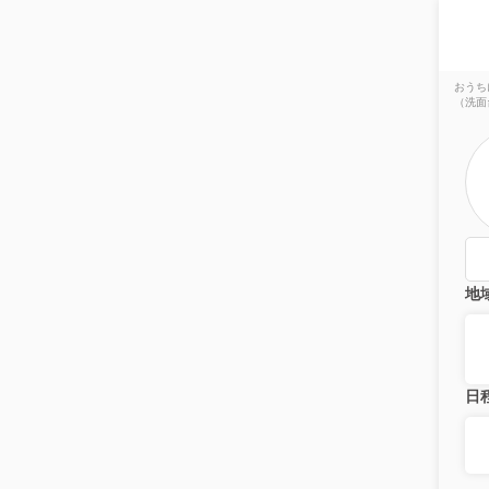
おうち
（洗面
地
日