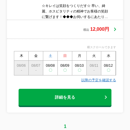
☆キレイは笑顔をつくりだす☆ 早い、綺
麗、ホスピタリティの精神でお客様の笑顔
に繋げます！◆◆◆お伺いするにあたり
◆◆◆［写真参照］大事なお客様のお宅に
上がらせて頂くのでまず使い捨てスリッパ
12,000円
税込
を開封し上がらせて頂きます。そして道具
もごちゃごちゃせず必要最低限の荷物をコ
ンパクトにまとめ整理整頓しお伺いさせて
横スクロールできます
頂きます。当たり前になりますが汚れを取
り綺麗にする為にお伺いさせて頂いてます
木
金
土
日
月
火
水
木
から道具やタオルもも1つ1つ道具は洗い、
08/06
08/07
08/08
08/09
08/10
08/11
08/12
08/13
タオルは畳み、整理しております！当日気
-
-
〇
〇
〇
-
〇
〇
になる点があればなんなりと担当スタッフ
にお尋ね頂ければと思います！
以降の予定を確認する
詳細を見る
1