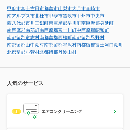
甲府市
富士吉田市
都留市
山梨市
大月市
韮崎市
南アルプス市
北杜市
甲斐市
笛吹市
甲州市
中央市
西八代郡市川三郷町
南巨摩郡早川町
南巨摩郡身延町
南巨摩郡南部町
南巨摩郡富士川町
中巨摩郡昭和町
南都留郡道志村
南都留郡西桂町
南都留郡忍野村
南都留郡山中湖村
南都留郡鳴沢村
南都留郡富士河口湖町
北都留郡小菅村
北都留郡丹波山村
人気のサービス
エアコンクリーニング
1