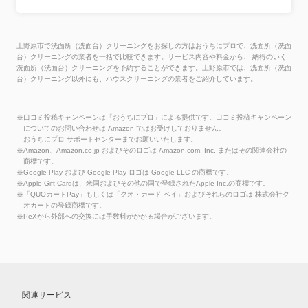
上野原市で洗面所（洗面台）クリーニングをお探しの方はおうちにプロで、洗面所（洗面
台）クリーニングの業者を一括で比較できます。サービス内容や料金から、 納得のいく
洗面所（洗面台）クリーニングを予約することができます。上野原市では、洗面所（洗面
台）クリーニング以外にも、ハウスクリーニングの業者をご紹介しています。
※口コミ投稿キャンペーンは「おうちにプロ」による提供です。口コミ投稿キャンペーン
についてのお問い合わせは Amazon ではお受けしておりません。
おうちにプロ サポートセンターまでお願いいたします。
※Amazon、Amazon.co.jp およびそのロゴは Amazon.com, Inc. またはその関連会社の
商標です。
※Google Play および Google Play ロゴは Google LLC の商標です。
※Apple Gift Cardは、米国およびその他の国で登録されたApple Inc.の商標です。
※「QUOカードPay」もしくは「クオ・カード ペイ」およびそれらのロゴは 株式会社ク
オカードの登録商標です。
※PeXから外部への交換には手数料がかかる場合がございます。
関連サービス