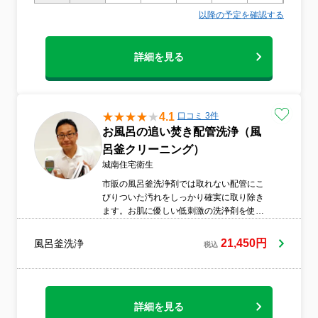
以降の予定を確認する
詳細を見る
4.1
口コミ 3件
お風呂の追い焚き配管洗浄（風
呂釜クリーニング）
城南住宅衛生
市販の風呂釜洗浄剤では取れない配管にこ
びりついた汚れをしっかり確実に取り除き
ます。お肌に優しい低刺激の洗浄剤を使用
していますので、産後のお母さん、初めて
湯船につかる赤ちゃんにも安心してご利用
21,450円
風呂釜洗浄
税込
いただけます。◆代表の私（折原）が責任
をもって伺います◆時間をかけて確実に洗
浄します◆万一の際の保険加入有（損保ジ
ャパン日本興亜）◆外注なし
詳細を見る