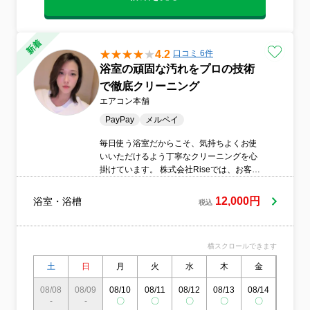
4.2
口コミ 6件
浴室の頑固な汚れをプロの技術
で徹底クリーニング
エアコン本舗
PayPay
メルペイ
毎日使う浴室だからこそ、気持ちよくお使
いいただけるよう丁寧なクリーニングを心
掛けています。 株式会社Riseでは、お客様
一人ひとりに寄り添った対応を大切にし、
細かな部分までしっかり洗浄いたします。
12,000円
浴室・浴槽
税込
水アカやカビ、石けんカスなど気になる汚
れも、プロの技術で清潔な浴室へと仕上げ
ます。
横スクロールできます
土
日
月
火
水
木
金
土
08/08
08/09
08/10
08/11
08/12
08/13
08/14
08/15
-
-
〇
〇
〇
〇
〇
〇