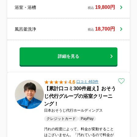
にできます》 ○○キレイになるだけじゃ
19,800円
浴室・浴槽
税込
ダメ《『この人に頼んでよかった！！』を
目指して奮闘中》 よろしくお願いしま
す。
18,700円
風呂釜洗浄
税込
詳細を見る
4.6
口コミ 463件
【累計口コミ300件超え】おそう
じ代行グループの浴室クリーニ
ング！
日本おそうじ代行ホールディングス
クレジットカード
PayPay
汚れの程度によって、料金が変動すること
はございません。「汚れているので料金が