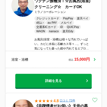
ワクチン接種済！☆お風呂(浴室)
クリーニング☆ カードOK
ミラノコーポレーション
クレジットカード
PayPay
楽天ペイ
d払い
au PAY
メルペイ
交通系ICカード
iD
QUICPay
WAON
nanaco
楽天Edy
お風呂(浴室・浴槽)は様々な汚れでいっぱ
い。カビに水垢に石鹸カス等々…。ずっと
気になってた曇った鏡や汚れてるエプロン
内部もすっきり綺麗洗浄。ぜひ当店にお任
せください！プロの仕事でピカピカにいた
15,000円
浴室・浴槽
税込
します。
詳細を見る
4.8
口コミ 72件
《非喫煙者がお伺い》天井の黒