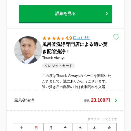
い』を体験してみてください。どんなこと
でもお気軽にご相談ください。
詳細を見る
4.9
口コミ 3件
風呂釜洗浄専門店による追い焚
き配管洗浄！
Thumb Always
クレジットカード
この度はThumb Alwaysのページを閲覧いた
だきまして、誠にありがとうございます。
追い焚き用の配管の中は皮脂汚れや入浴剤
でものすごく汚れていて、雑菌の温床にな
っているという事実はほとんどの方がご存
23,100円
風呂釜洗浄
税込
知ないのでは？市販の洗浄剤では全くとい
ってよいほど落ちませんが、我が
ThumbAlwaysの風呂釜洗浄PROでは、手作
横スクロールできます
業で丁寧に汚れを落としていき、配管の内
部を99.9%除菌します。
土
日
月
火
水
木
金
土