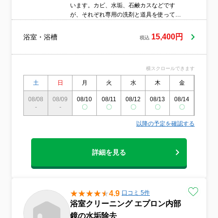
います。カビ、水垢、石鹸カスなどです
が、それぞれ専用の洗剤と道具を使って徹
底的に取り除いていきます。ピカピカにな
ったお風呂でゆったりと疲れを癒してリフ
15,400円
浴室・浴槽
税込
レッシュしましょう。
横スクロールできます
土
日
月
火
水
木
金
土
08/08
08/09
08/10
08/11
08/12
08/13
08/14
08/15
-
-
〇
〇
〇
〇
〇
〇
以降の予定を確認する
詳細を見る
4.9
口コミ 5件
浴室クリーニング エプロン内部
鏡の水垢除去