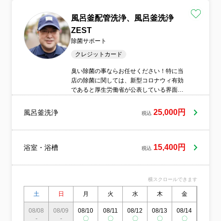
風呂釜配管洗浄、風呂釜洗浄
ZEST
除菌サポート
クレジットカード
臭い除菌の事ならお任せください！特に当
店の除菌に関しては、新型コロナウィ有効
であると厚生労働省が公表している界面活
性剤を使用しています。給湯器や浴槽は簡
単に交換できますが風呂釜の配管は大掛か
25,000円
風呂釜洗浄
税込
りな工事になり簡単には交換ができません
汚れが築年数溜まったままです。実際の汚
れを共有できますので、ご納得して頂ける
と思います。施工後お客様ご自身で洗浄効
15,400円
浴室・浴槽
税込
果を持続して頂く為のアフターケアーも丁
寧にお伝え致します。
横スクロールできます
土
日
月
火
水
木
金
土
08/08
08/09
08/10
08/11
08/12
08/13
08/14
08/15
-
-
〇
〇
〇
〇
〇
〇