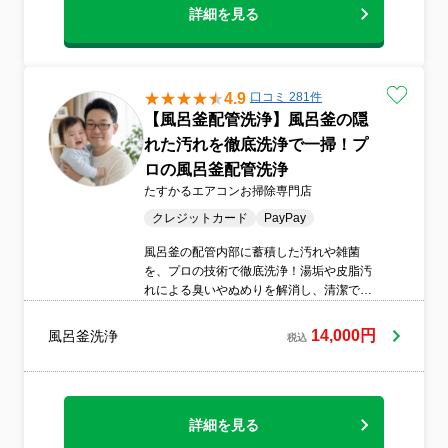
詳細を見る
4.9
口コミ 281件
【風呂釜配管洗浄】風呂釜の隠
れた汚れを徹底洗浄で一掃！プ
ロの風呂釜配管洗浄
たすかるエアコンお掃除専門店
クレジットカード
PayPay
風呂釜の配管内部に蓄積した汚れや雑菌
を、プロの技術で徹底洗浄！湯垢や皮脂汚
れによる臭いやぬめりを解消し、清潔で快
適なバスタイムを提供します。定期的なク
リーニングで家族の健康を守り、省エネ効
14,000円
風呂釜洗浄
税込
果も期待できます。
詳細を見る