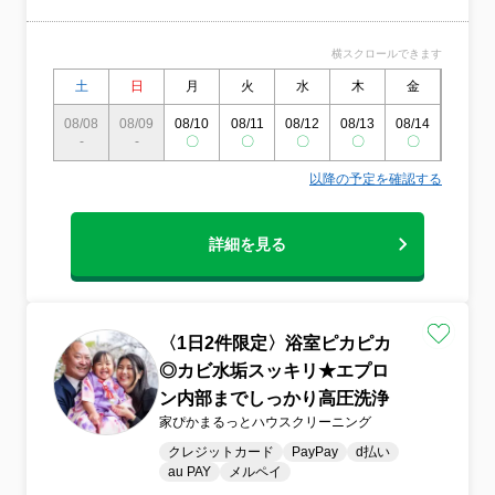
りを目指しています。・クリーニング後の
お手入れ方法などもお伝え出来ればと思っ
横スクロールできます
ております。・面倒な浴室掃除は私たちに
お任せください。・清潔で快適なバスタイ
土
日
月
火
水
木
金
土
ムのお手伝いをいたします。
08/08
08/09
08/10
08/11
08/12
08/13
08/14
08/15
-
-
〇
〇
〇
〇
〇
〇
以降の予定を確認する
詳細を見る
〈1日2件限定〉浴室ピカピカ
◎カビ水垢スッキリ★エプロ
ン内部までしっかり高圧洗浄
家ぴかまるっとハウスクリーニング
クレジットカード
PayPay
d払い
au PAY
メルペイ