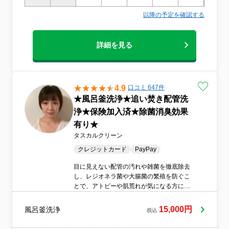
以降の予定を確認する
詳細を見る
4.9
口コミ 647件
★風呂釜洗浄★追い焚き配管洗
浄★保険加入済★除菌消臭効果
有り★
タスカルクリーン
クレジットカード
PayPay
目に見えない配管の汚れや雑菌を徹底除去
し、レジオネラ菌や大腸菌の繁殖を防ぐこ
とで、アトピーや肌荒れが気になる方にも
安心です。
15,000円
風呂釜洗浄
税込