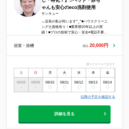
し・特化！】♫ペット・赤ち
掃除をプロにお任せ。あなたの時間と心に
ゆとりを生み出します。⑤ わかりやすく、
ゃんも安心のeco洗剤使用
安心の料金システム！追加料金ナシで明朗
サンキュー
会計。高品質なサービスを安心価格で。ク
←店長の私が伺います^_^■ハウスクリーニ
レジットカード払いにも対応しています。
ング士資格有り！■業界歴20年以上の実
まずはお気軽にご相談ください。
績！■プロの技術で安心・安全◉電話不要！
メッセージで全て完結⁑仕事・家事・育児
で時間が無い方！■60分以内にお返事お約
20,000円
浴室・浴槽
税込
束！（作業中の場合は120分以内 にお返
事致します。）★ご満足頂けない場合は再
洗浄致します。
横スクロールできます
土
日
月
火
水
木
金
土
08/08
08/09
08/10
08/11
08/12
08/13
08/14
08/15
-
-
〇
〇
〇
〇
〇
〇
以降の予定を確認する
詳細を見る