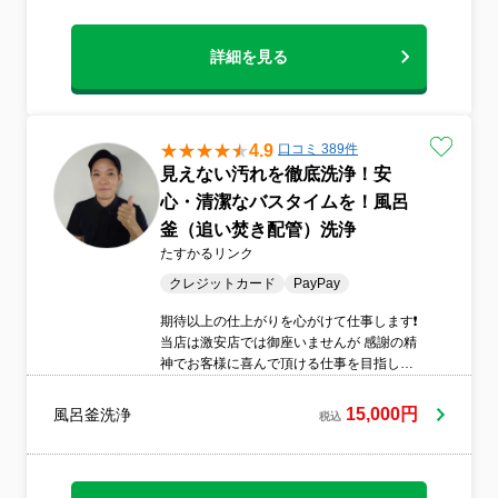
詳細を見る
4.9
口コミ 389件
見えない汚れを徹底洗浄！安
心・清潔なバスタイムを！風呂
釜（追い焚き配管）洗浄
たすかるリンク
クレジットカード
PayPay
期待以上の仕上がりを心がけて仕事します❗️
当店は激安店では御座いませんが 感謝の精
神でお客様に喜んで頂ける仕事を目指して
おります。 養生から分解、洗浄まで丁寧に
仕上げます。 お客様へ仕上がりに満足を提
15,000円
風呂釜洗浄
税込
供致します。 業界大手で経験した技術とサ
ービスです。 損害保険加入しておりますの
で万が一も安心です。