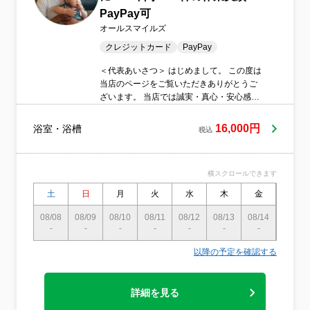
PayPay可
オールスマイルズ
クレジットカード
PayPay
＜代表あいさつ＞ はじめまして。 この度は
当店のページをご覧いただきありがとうご
ざいます。 当店では誠実・真心・安心感を
大切にしています。ALLSMILESは日本語で
喜色満面と書き、喜びの表情が心の中で包
16,000円
浴室・浴槽
税込
みきれず、顔じゅうにあふれ出ているさま
を表しています。一人でも多くの人を喜色
満面にしたい一心でこの店名にしました。
横スクロールできます
「ALLSMILESに頼んでよかった。また次も
よろしくね！」と言われるように、これま
土
日
月
火
水
木
金
土
でに年間400件以上施工してきた代表の私
が責任を持ってお伺いします。
08/08
08/09
08/10
08/11
08/12
08/13
08/14
08/15
-
-
ALLSMILES 代表 木村寛樹
-
-
-
-
-
-
以降の予定を確認する
詳細を見る