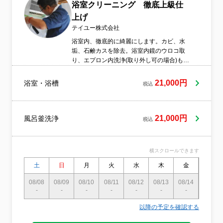
浴室クリーニング 徹底上級仕
上げ
テイユー株式会社
浴室内、徹底的に綺麗にします。カビ、水
垢、石鹸カスを除去。浴室内鏡のウロコ取
り、エプロン内洗浄(取り外し可の場合)も含
まれます。浴槽、蛇口も磨きます。作業中
の駐車料金は請求しません。
21,000円
浴室・浴槽
税込
21,000円
風呂釜洗浄
税込
横スクロールできます
土
日
月
火
水
木
金
土
08/08
08/09
08/10
08/11
08/12
08/13
08/14
08/15
-
-
-
-
-
-
-
-
以降の予定を確認する