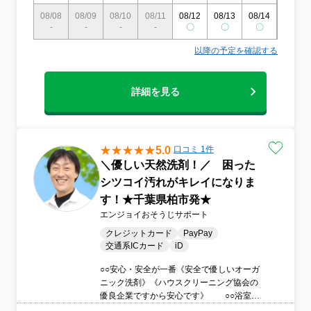
08/08
08/09
08/10
08/11
08/12
08/13
08/14
08/15
-
-
-
-
〇
〇
〇
〇
以降の予定を確認する
詳細を見る
5.0
口コミ 1件
＼優しい天然洗剤！／ 困った
シツコイ汚れがキレイになりま
す！★千葉県柏市発★
エンジョイおそうじサポート
クレジットカード
PayPay
交通系ICカード
iD
○○安心・安全が一番《安全で優しいオーガ
ニック洗剤》《ハウスクリーニング協会の
優良企業ですから安心です》 ○○浴室が
得意《汚れを知り尽くしているからキレイ