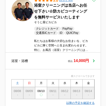
5.0
口コミ 3件
浴室クリーニングは当店へお任
せ下さい☆防カビコーティング
を無料サービスいたします
そうじ屋ピカピカ
クレジットカード
PayPay
交通系ICカード
iD
QUICPay
私たちはお客様の大切なお住まいを、ピカ
ピカに輝く空間へと生まれ変わらせます。
特に、お風呂（浴室）クリーニングには自
信を持っております。長年の経験と知識を
活かし、なかなか手が届かない箇所や蓄積
14,000円
浴室・浴槽
税込
された汚れなどをきれいに落とします。お
風呂は日々のお疲れを癒す大切な空間。是
非とも私たちにそのクリーニングをお任せ
横スクロールできます
ください。お客さまが気持ち良くお風呂に
入れるように、丁寧かつ迅速に作業を行い
土
日
月
火
水
木
金
土
ます。決して手抜きすることなく、お客様
の満足度を第一に考えたサービスを提供し
08/08
08/09
08/10
08/11
08/12
08/13
08/14
08/15
-
-
ています。作業が終わったあとのしっかり
〇
-
-
-
-
-
としたアフターフォローも私たちの強みで
以降の予定を確認する
す。一度、『そうじ屋ピカピカ』の『きれ