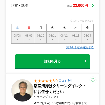
駐車場料金等、一切の追加料金は、ありま
せん。
23,000円
浴室・浴槽
税込
横スクロールできます
土
日
月
火
水
木
金
土
08/08
08/09
08/10
08/11
08/12
08/13
08/14
08/15
-
-
-
-
-
-
-
-
以降の予定を確認する
詳細を見る
5.0
口コミ 7件
浴室清掃はクリーンダイレクト
にお任せください
クリーンダイレクト
浴室にはいろいろな種類の汚れが付着して