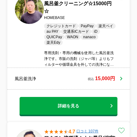
風呂釜クリーニング☆15000円
☆
HOMEBASE
クレジットカード
PayPay
楽天ペイ
au PAY
交通系ICカード
iD
QUICPay
WAON
nanaco
楽天Edy
専用洗剤・専用の機械を使用した風呂釜洗
浄です。市販の洗剤（ジャバ等）よりもフ
ィルターや循環金具を外しての洗浄になり
ます。普段、入浴剤を使用している方。ご
家族が多い方、家族の入浴時間帯がまちま
15,000円
風呂釜洗浄
税込
ちな方、数日浴槽のお湯を買えない方など
は特に汚れが溜まっていると思います。一
度もやられたことがない方などおすすめで
す。綺麗なお湯で入浴タイムを満喫してく
ださい。
詳細を見る
4.7
口コミ 107件