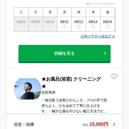
横スクロールできます
るお風呂。お風呂は湯垢、皮脂、カルキ等
の汚れがあってはなりません。明るく常に
土
日
月
火
水
木
金
土
清潔でなければなりません。それは癒しと
明日へのエネルギーを醸し出してくれる場
08/08
08/09
08/10
08/11
08/12
08/13
08/14
08/15
-
-
所、空間だからです。
-
〇
〇
〇
〇
〇
以降の予定を確認する
詳細を見る
★お風呂(浴室) クリーニング
★
吉田美掃
・毎日使う浴室だからこそ、プロの手で気
持ちよく。心を込めて丁寧に仕上げま
す。・極力な傷を付けない施工方法でピカ
ピカに・落ちない汚れにお困りでしたら、
ぜひ一度ご相談ください。・お客様に「頼
15,000円
浴室・浴槽
税込
んでよかった」と思っていただける仕上が