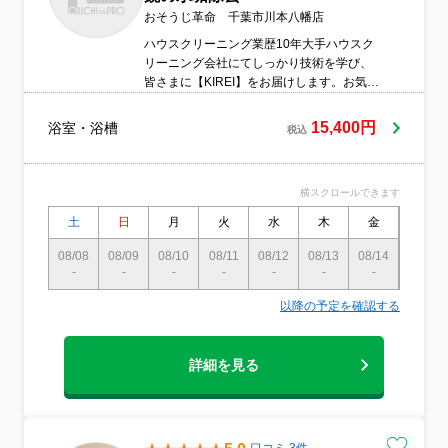
おそうじ革命 千葉市川本八幡店
ハウスクリーニング業歴10年大手ハウスク
リーニング会社にてしっかり技術を学び、
皆さまに【KIREI】をお届けします。お気軽
にお問い合わせください。他社との違いを
お試しください！おそうじ革命 千葉市川本
15,400円
浴室・浴槽
税込
八幡店
横スクロールできます
土
日
月
火
水
木
金
土
08/08
08/09
08/10
08/11
08/12
08/13
08/14
08/15
-
-
-
-
-
-
-
-
以降の予定を確認する
詳細を見る