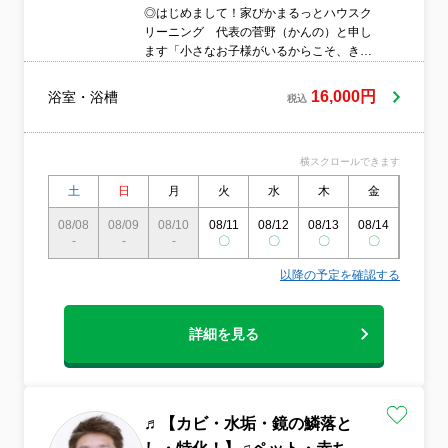
◎はじめまして！家ぴかまるっとハウスク
リーニング 代表の菅野（かんの）と申し
ます「小さなお子様がいるからこそ、きれ
いな空気で過ごしてほしい」「ご高齢のお
客様が無理をせず、安心して頼める存在で
16,000円
浴室・浴槽
税込
ありたい」そんな気持ちを持って、日々の
作業に向き合っています。ただ作業をこな
すのではなく、お客様の目線に立って、一
横スクロールできます
つひとつ丁寧に、誠実に対応することを信
条としています。家ぴかまるっとハウスク
土
日
月
火
水
木
金
土
リーニングの「5大◎ポイント」① プロの
技術で隅々までピカピカ！経験豊富なスタ
08/08
08/09
08/10
08/11
08/12
08/13
08/14
08/15
-
-
ッフが、手の届きにくい場所や細かな部分
-
〇
〇
〇
〇
〇
まで丁寧にお掃除。プロの仕上がりをぜひ
以降の予定を確認する
実感してください！② 安心・安全なエコ洗
剤を使用！哺乳瓶の洗浄にも使えるほどや
さしい洗剤を使用。小さなお子様やペット
詳細を見る
がいるご家庭でも安心してご利用いただけ
ます。③ お客様第一！ご要望に柔軟対応
「こんなところが気になる」など、小さな
ご要望にも真摯に対応。理想の空間づくり
を全力でサポートします！④ 面倒な掃除、
♬【カビ・水垢・鏡の鱗落と
まるっとおまかせ！手間と時間のかかるお