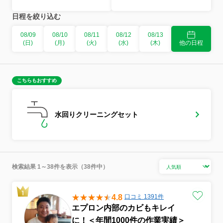
日程を絞り込む
08/09
08/10
08/11
08/12
08/13
(日)
(月)
(火)
(水)
(木)
他の日程
こちらもおすすめ
水回りクリーニングセット
検索結果 1～38件を表示（38件中）
4.8
口コミ 1391件
エプロン内部のカビもキレイ
に！＜年間1000件の作業実績＞