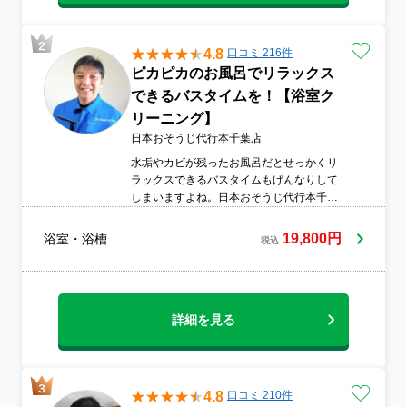
4.8
口コミ 216件
ピカピカのお風呂でリラックス
できるバスタイムを！【浴室ク
リーニング】
日本おそうじ代行本千葉店
水垢やカビが残ったお風呂だとせっかくリ
ラックスできるバスタイムもげんなりして
しまいますよね。日本おそうじ代行本千葉
店の浴室クリーニングは、気になる水垢や
カビ、鏡のウロコ取りはもちろんエプロン
19,800円
浴室・浴槽
税込
タイプの浴槽は、エプロンを取り外し内部
もしっかりおそうじします。『おうちも気
持ちもピカピカに』をモットーに親切・丁
寧に作業いたします。
詳細を見る
4.8
口コミ 210件