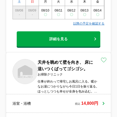
土
日
月
火
水
木
金
土
08/08
08/09
08/10
08/11
08/12
08/13
08/14
08/15
-
-
〇
〇
〇
〇
〇
〇
以降の予定を確認する
詳細を見る
天井を眺めて壁を向き、 床に
這いつくばってゴシゴシ。
お掃除クリニック
仕事が終わって帰宅しお風呂に入る。暖か
なお湯につかりながら今日1日を振り返る。
ほっとしつつも幸せが全身を包み込む。そ
して明日はどうして過ごそうと思いにふけ
る。お風呂は昨日、今日、明日という未来
14,800円
浴室・浴槽
税込
を一瞬にして味わうことのできる唯一の場
所、空間だと思うのです。今日1日の汚れを
洗い流し、明日への息吹き掻き立ててくれ