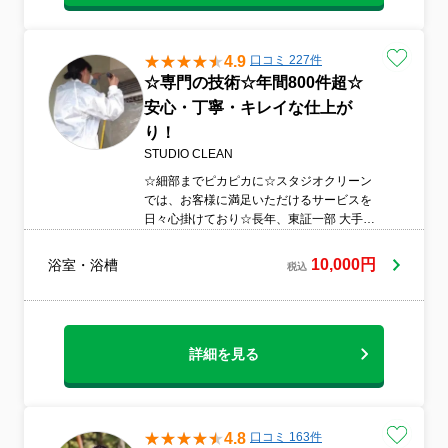
4.9
口コミ 227件
☆専門の技術☆年間800件超☆
安心・丁寧・キレイな仕上が
り！
STUDIO CLEAN
☆細部までピカピカに☆スタジオクリーン
では、お客様に満足いただけるサービスを
日々心掛けており☆長年、東証一部 大手不
動産会社の厳格基準を保持し浴室の細部ま
で丁寧にお掃除するのはもちろん、キレイ
10,000円
浴室・浴槽
税込
にピカピカにいたします。 ☆当社は男女す
べてハウスクリーニング専門スタッフです♪
是非、スタジオクリーンにお任せ下さい☆
詳細を見る
4.8
口コミ 163件