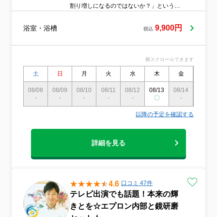
割り増しになるのではないか？」という心
配はありません。料金一律とさせていただ
いております。
9,900円
浴室・浴槽
税込
横スクロールできます
土
日
月
火
水
木
金
土
08/08
08/09
08/10
08/11
08/12
08/13
08/14
08/15
-
-
-
-
-
〇
-
-
以降の予定を確認する
詳細を見る
4.6
口コミ 47件
テレビ出演でも話題！本来の輝
きとを☆エプロン内部と鏡研磨