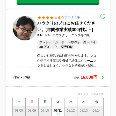
4.0
口コミ 1件
ハウクリのプロにお任せくださ
い。[年間作業実績300件以上］
KIREINA ハウスクリーニング専門店
クレジットカード
PayPay
楽天ペイ
au PAY
iD
楽天Edy
個人のお掃除では時間がかかります。プロ
が使用する薬品や機械で綺麗にクリーニン
グをしましょう。小さなお子様がいる家庭
ではカビなども気になる方が多いようで
す。徹底洗浄します！（注意：蓄積された
16,000円
浴室・浴槽
税込
汚れには完全に落ちない場合もあります）
横スクロールできます
土
日
月
火
水
木
金
土
08/08
08/09
08/10
08/11
08/12
08/13
08/14
08/15
-
-
-
〇
-
-
-
-