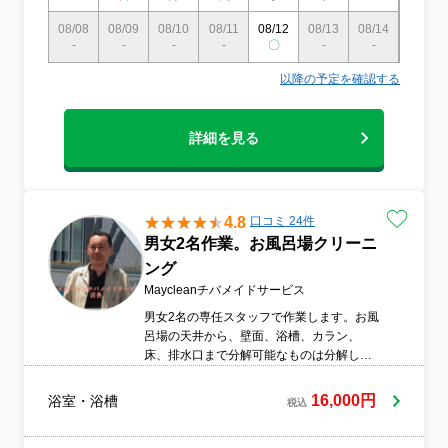
08/08
08/09
08/10
08/11
08/12
08/13
08/14
08/15
-
-
-
-
〇
-
-
〇
以降の予定を確認する
詳細を見る
4.8
口コミ 24件
男女2名作業。お風呂場クリーニ
ング
Maycleanチバメイドサービス
男女2名の専任スタッフで作業します。お風
呂場の天井から、壁面、浴槽、カラン、
床、排水口まで分解可能なものは分解して
清掃します。もちろんお風呂場のドアは外
面もきっちり清掃します。換気扇も清掃し
16,000円
浴室・浴槽
税込
ます。浴室の石鹸カス、カビを徹底してキ
レイにいたします。汚れ具合、時間延長、