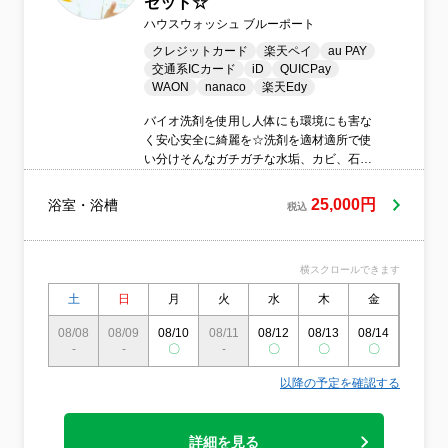
セット☆
ハウスウォッシュ ブルーポート
クレジットカード
楽天ペイ
au PAY
交通系ICカード
iD
QUICPay
WAON
nanaco
楽天Edy
バイオ洗剤を使用し人体にも環境にも害な
く安心安全に綺麗を☆洗剤を適材適所で使
い分けそんなガチガチな水垢、カビ、石鹸
カスを全てスッキリキレイに☆もちろんエ
プロン内部も高圧洗浄！至れり尽くせりな
25,000円
浴室・浴槽
税込
セットです☆★☆
横スクロールできます
土
日
月
火
水
木
金
土
08/08
08/09
08/10
08/11
08/12
08/13
08/14
08/15
-
-
〇
-
〇
〇
〇
〇
以降の予定を確認する
詳細を見る