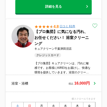
詳細を見る
4.8
口コミ 61件
【プロ集団】に気になる汚れ、
お任せください！ 浴室クリーニ
ング
キュアクリーン千葉津田沼店
クレジットカード
【プロ集団】キュアクリーンは、汚れに敏
感です。お客様にKIREIをお届けし、快適な
環境を提供していきます。浴室のクリーニ
ングで疲れがより取れるお手伝いをさせて
頂きます。厳しい研修に合格したお掃除を
16,000円
浴室・浴槽
税込
専門職としたプロしか在籍しておりませ
ん。アルバイト、下請けは使用しないので
ご安心下さい。
横スクロールできます
土
日
月
火
水
木
金
土